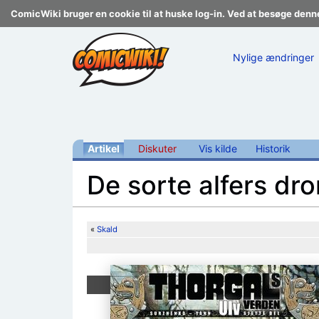
ComicWiki bruger en cookie til at huske log-in. Ved at besøge denn
Nylige ændringer
Artikel
Diskuter
Vis kilde
Historik
De sorte alfers dr
Skift til:
navigering
,
søgning
«
Skald