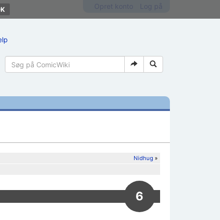
Opret konto
Log på
ælp
Nidhug
»
6