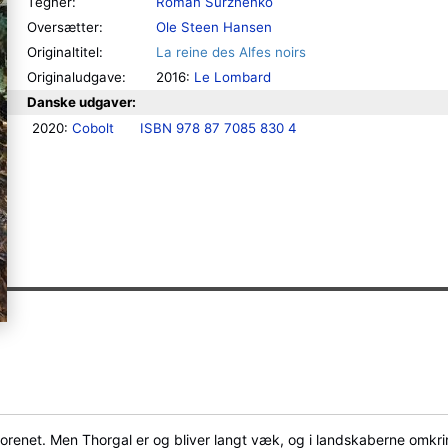
Tegner:
Roman Surzhenko
Oversætter:
Ole Steen Hansen
Originaltitel:
La reine des Alfes noirs
Originaludgave:
2016:
Le Lombard
Danske udgaver:
2020: 
Cobolt
ISBN 978 87 7085 830 4
nforenet. Men Thorgal er og bliver langt væk, og i landskaberne omk