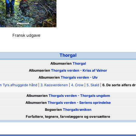
Fransk udgave
Thorgal
Albumserien
Thorgal
Albumserien
Thorgals verden - Kriss af Valnor
Albumserien
Thorgals verden - Ulv
n Tyrs afhuggede hånd
|
3. Kaosverdenen
|
4. Crow
|
5. Skald
|
6. De sorte alfers d
Albumserien
Thorgals verden - Thorgals ungdom
Albumserien
Thorgals verden - Seriens oprindelse
Bogserien
Thorgalkrøniken
Forfattere, tegnere, farvelæggere og oversættere