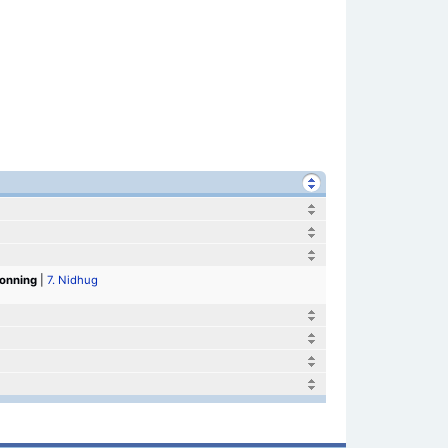
ronning
|
7. Nidhug