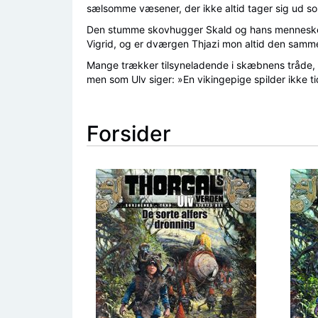
sælsomme væsener, der ikke altid tager sig ud s
Den stumme skovhugger Skald og hans menneskesky
Vigrid, og er dværgen Thjazi mon altid den samm
Mange trækker tilsyneladende i skæbnens tråde, og
men som Ulv siger: »En vikingepige spilder ikke t
Forsider