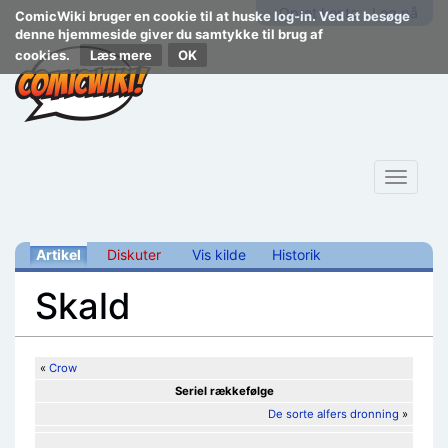
Opret konto
Log på
ComicWiki bruger en cookie til at huske log-in. Ved at besøge
denne hjemmeside giver du samtykke til brug af
cookies.
Læs mere
Toggle
navigat
Artikel
Diskuter
Vis kilde
Historik
Skald
Skift til:
navigering
,
søgning
«
Crow
Seriel rækkefølge
De sorte alfers dronning
»