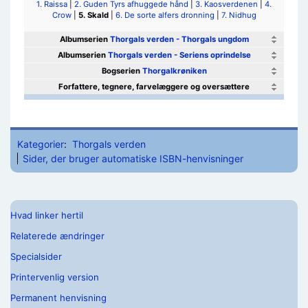
1. Raissa
|
2. Guden Tyrs afhuggede hånd
|
3. Kaosverdenen
|
4.
Crow
|
5. Skald
|
6. De sorte alfers dronning
|
7. Nidhug
Albumserien
Thorgals verden - Thorgals ungdom
Albumserien
Thorgals verden - Seriens oprindelse
Bogserien
Thorgalkrøniken
Forfattere, tegnere, farvelæggere og oversættere
Kategorier
:
Thorgals verden
Sider, der bruger automatiske ISBN-henvisninger
Hvad linker hertil
Relaterede ændringer
Specialsider
Printervenlig version
Permanent henvisning