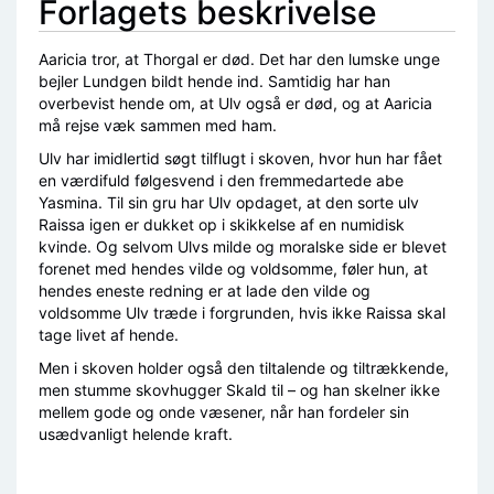
Forlagets beskrivelse
Aaricia tror, at Thorgal er død. Det har den lumske unge
bejler Lundgen bildt hende ind. Samtidig har han
overbevist hende om, at Ulv også er død, og at Aaricia
må rejse væk sammen med ham.
Ulv har imidlertid søgt tilflugt i skoven, hvor hun har fået
en værdifuld følgesvend i den fremmedartede abe
Yasmina. Til sin gru har Ulv opdaget, at den sorte ulv
Raissa igen er dukket op i skikkelse af en numidisk
kvinde. Og selvom Ulvs milde og moralske side er blevet
forenet med hendes vilde og voldsomme, føler hun, at
hendes eneste redning er at lade den vilde og
voldsomme Ulv træde i forgrunden, hvis ikke Raissa skal
tage livet af hende.
Men i skoven holder også den tiltalende og tiltrækkende,
men stumme skovhugger Skald til – og han skelner ikke
mellem gode og onde væsener, når han fordeler sin
usædvanligt helende kraft.