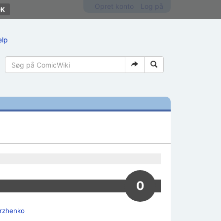
Opret konto
Log på
ælp
0
rzhenko