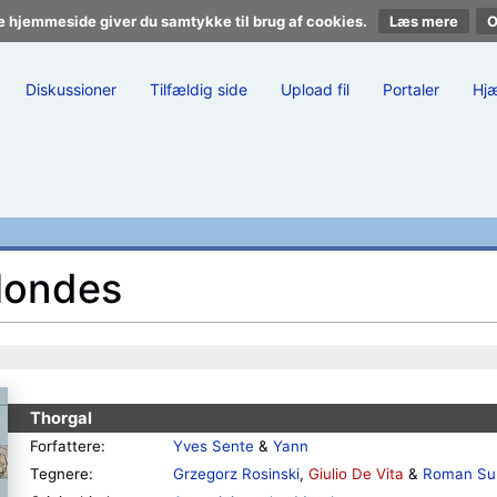
e hjemmeside giver du samtykke til brug af cookies.
Læs mere
Diskussioner
Tilfældig side
Upload fil
Portaler
Hj
Mondes
Thorgal
Forfattere:
Yves Sente
&
Yann
Tegnere:
Grzegorz Rosinski
,
Giulio De Vita
&
Roman Su