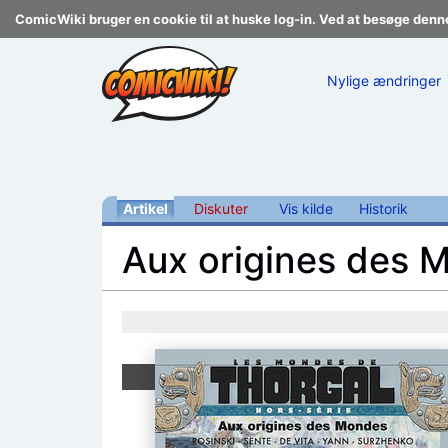
ComicWiki bruger en cookie til at huske log-in. Ved at besøge denn
Nylige ændringer
Artikel
Diskuter
Vis kilde
Historik
Aux origines des 
Skift til:
navigering
,
søgning