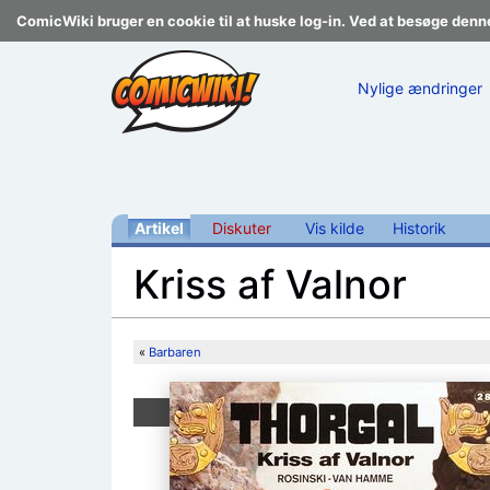
ComicWiki bruger en cookie til at huske log-in. Ved at besøge denn
Nylige ændringer
Artikel
Diskuter
Vis kilde
Historik
Kriss af Valnor
Skift til:
navigering
,
søgning
«
Barbaren