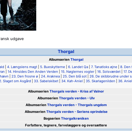
ransk udgave
Thorgal
Albumserien
Thorgal
ald
|
4. Længslens magt
|
5. Bueskytterne
|
6. Landet Qa
|
7. Tanatloks øjne
|
8. Den 
ran
|
14. Hinsides Den Anden Verden
|
15. Nøglernes vogter
|
16. Solsværdet
|
17. D
 hævn
|
23. Den frosne ø
|
24. Araknea
|
25. Den blå sot
|
26. De skibbrudne under 
2. Slaget om Asgård
|
33. Sabelskibet
|
34. Kah-Aniel
|
35. Skarlagenilden
|
36. Anie
Albumserien
Thorgals verden - Kriss af Valnor
Albumserien
Thorgals verden - Ulv
Albumserien
Thorgals verden - Thorgals ungdom
Albumserien
Thorgals verden - Seriens oprindelse
Bogserien
Thorgalkrøniken
Forfattere, tegnere, farvelæggere og oversættere