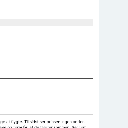
ge at flygte. Til sidst ser prinsen ingen anden
lave og foreslår, at de flygter sammen. Selv om