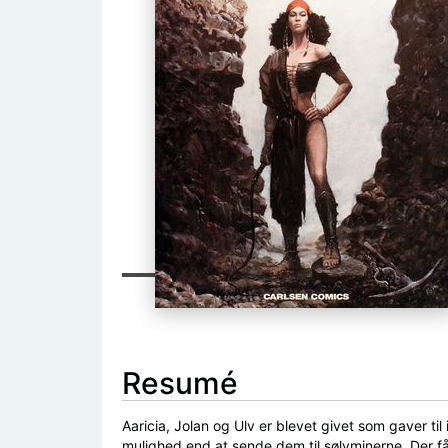
Resumé
Aaricia, Jolan og Ulv er blevet givet som gaver ti
mulighed end at sende dem til sølvminerne. Der få