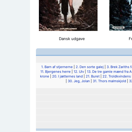
Dansk udgave
F
1. Barn af stjernerne
|
2. Den sorte galej
|
3. Brek Zariths f
11. Bjergenes herre
|
12. Ulv
|
13. De tre gamle mænd fra A
krone
|
20. I jætternes land
|
21. Buret
|
22. Troldkvindens
|
30. Jeg, Jolan
|
31. Thors malmskjold
|
3