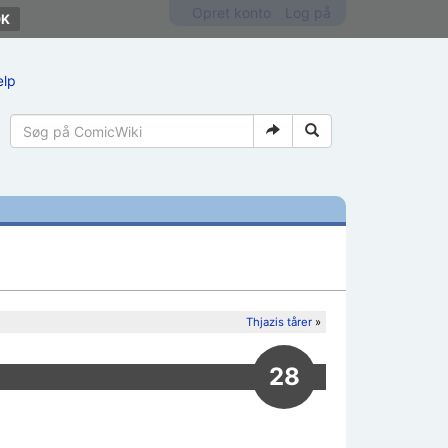
Opret konto
Log på
ælp
Thjazis tårer
»
28