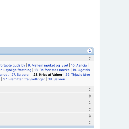
fortabte guds by
|
9. Mellem mørket og lyset
|
10. Aaricia
|
en usynlige fæstning
|
18. De forvistes mærke
|
19. Ogotais
sandet
|
27. Barbaren
|
28. Kriss af Valnor
|
29. Thjazis tårer
l
|
37. Eremitten fra Skellinger
|
38. Selkien