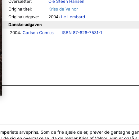
Oversætter:
Ole Steen Hansen
Originaltitel:
Kriss de Valnor
Originaludgave:
2004:
Le Lombard
Danske udgaver:
2004: 
Carlsen Comics
ISBN 87-626-7531-1
l imperiets arveprins. Som de frie sjæle de er, prøver de gentagne gan
r de sig en overraskelse, da de møder Kriss af Valnor. Hun er også s