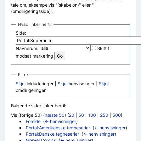
tale om, eksempelvis "(skabelon)" eller "
(omdirigeringsside)".
Hvad linker hertil
Side:
Navnerum:
Skift til
modsat markering
Filtre
Skjul
inkluderinger |
Skjul
henvisninger |
Skjul
omdirigeringer
Følgende sider linker hertil:
Vis (forrige 50) (
næste 50
) (
20
|
50
|
100
|
250
|
500
).
Forside
‎
(
← henvisninger
)
Portal:Amerikanske tegneserier
‎
(
← henvisninger
)
Portal:Danske tegneserier
‎
(
← henvisninger
)
Marvel Comics
‎
(
← henvisninger
)