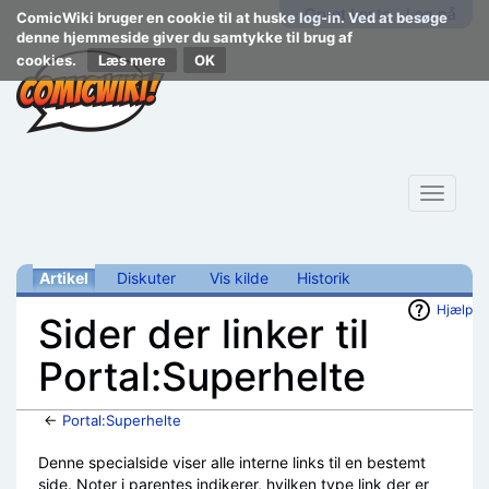
Opret konto
Log på
ComicWiki bruger en cookie til at huske log-in. Ved at besøge
denne hjemmeside giver du samtykke til brug af
cookies.
Læs mere
Toggle
navigat
Artikel
Diskuter
Vis kilde
Historik
Hjælp
Sider der linker til
Portal:Superhelte
←
Portal:Superhelte
Skift til:
navigering
,
søgning
Denne specialside viser alle interne links til en bestemt
side. Noter i parentes indikerer, hvilken type link der er