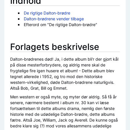
Indhold
De rigtige Dalton-brødre
Dalton-brødrene vender tilbage
Efterord om "De rigtige Dalton-brødre"
Forlagets beskrivelse
Dalton-brødrenes død! Ja, i dette album bli'r der gjort kål
på disse mesterforbrydere, og aldrig mere skal de
frygtelige fire igen husere et album! - Dette album blev
tegnet allerede i 1952, og tro mod den historiske
western-virkelighed, døde Dalton-brødrene naturligvis.
Altså Bob, Grat, Bill og Emmet.
Men western er også myte, og myter dør aldrig. Så få år
senere, nærmere bestemt i album nr. 30 kan vi læse
fortsættelsen til dette albums drama, nemlig den første
historie med de udødelige Dalton-brødre, dette albums
fætre. Altså Joe, William, Jack og Averell. De kunne også
bedre klare sig (?) mod vores allesammens udødelige