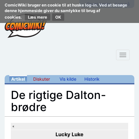
Opret konto
Log på
ComicWiki bruger en cookie til at huske log-in. Ved at besøge
denne hjemmeside giver du samtykke til brug af
cookies.
Læs mere
Toggle
navigat
Artikel
Diskuter
Vis kilde
Historik
De rigtige Dalton-
brødre
Skift til:
navigering
,
søgning
«
Lucky Luke