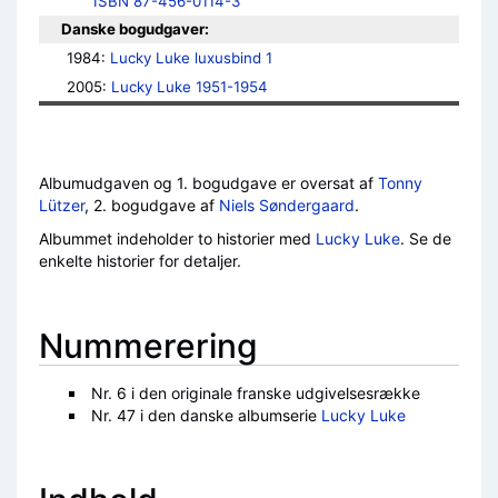
ISBN 87-456-0114-3
Danske bogudgaver:
1984: 
Lucky Luke luxusbind 1
2005: 
Lucky Luke 1951-1954
Albumudgaven og 1. bogudgave er oversat af
Tonny
Lützer
, 2. bogudgave af
Niels Søndergaard
.
Albummet indeholder to historier med
Lucky Luke
. Se de
enkelte historier for detaljer.
Nummerering
Nr. 6 i den originale franske udgivelsesrække
Nr. 47 i den danske albumserie
Lucky Luke