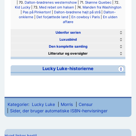
| 70.
Dalton-brødrenes westernshow
| 71.
Skønne Quebec
| 72.
Kid Lucky
| 73.
Med rebet om halsen
| 74.
Manden fra Washington
|
Pas på Pinkerton!
|
Dalton-brødrene højt på strå
|
Dalton-
onklerne
|
Det forjættede land
|
En cowboy i Paris
|
En ulden
affære
Udenfor serien
Luxusbind
Den komplette samling
Litteratur og oversigter
Lucky Luke-historierne
Kategorier
:
Lucky Luke
Morris
Censur
Sider, der bruger automatiske ISBN-henvisninger
Hvad linker hertil