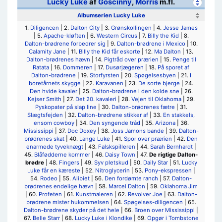
Lucky Luke
af
Goscinny
,
Morris
m.fl.
Albumserien Lucky Luke
1.
Diligencen
| 2.
Dalton City
| 3.
Grønskollingen
| 4.
Jesse James
| 5.
Apache-kløften
| 6.
Western Circus
| 7.
Billy the Kid
| 8.
Dalton-brødrene forbedrer sig
| 9.
Dalton-brødrene i Mexico
| 10.
Calamity Jane
| 11.
Billy the Kid får eskorte
| 12.
Ma Dalton
| 13.
Dalton-brødrenes hævn
| 14.
Pigtråd over prærien
| 15.
Penge til
Ratata
| 16.
Dommeren
| 17.
Dusørjægeren
| 18.
På sporet af
Dalton-brødrene
| 19.
Storfyrsten
| 20.
Spøgelsesbyen
| 21.
I
boretårnets skygge
| 22.
Karavanen
| 23.
De sorte bjerge
| 24.
Den hvide kavaler
| 25.
Dalton-brødrene i den kolde sne
| 26.
Kejser Smith
| 27.
Det 20. kavaleri
| 28.
Vejen til Oklahoma
| 29.
Pyskopater på slap line
| 30.
Dalton-brødrenes fætre
| 31.
Slægtsfejden
| 32.
Dalton-brødrene stikker af
| 33.
En stakkels,
ensom cowboy
| 34.
Den syngende tråd
| 35.
Arizona
| 36.
Mississippi
| 37.
Doc Doxey
| 38.
Joss Jamons bande
| 39.
Dalton-
brødrenes skat
| 40.
Lange Luke
| 41.
Spor over prærien
| 42.
Den
enarmede tyveknægt
| 43.
Falskspilleren
| 44.
Sarah Bernhardt
|
45.
Blåfødderne kommer
| 46.
Daisy Town
| 47.
De rigtige Dalton-
brødre
| 48.
Fingers
| 49.
Syv pletskud
| 50.
Daily Star
| 51.
Lucky
Luke får en kæreste
| 52.
Nitroglycerin
| 53.
Pony-ekspressen
|
54.
Rodeo
| 55.
Alibiet
| 56.
Den fordømte ranch
| 57.
Dalton-
brødrenes endelige hævn
| 58.
Marcel Dalton
| 59.
Oklahoma Jim
| 60.
Profeten
| 61.
Kunstmaleren
| 62.
Revolver Joe
| 63.
Dalton-
brødrene mister hukommelsen
| 64.
Spøgelses-diligencen
| 65.
Dalton-brødrene skyder på det hele
| 66.
Broen over Mississippi
|
67.
Belle Starr
| 68.
Lucky Luke i Klondike
| 69.
Opgør i Tombstone