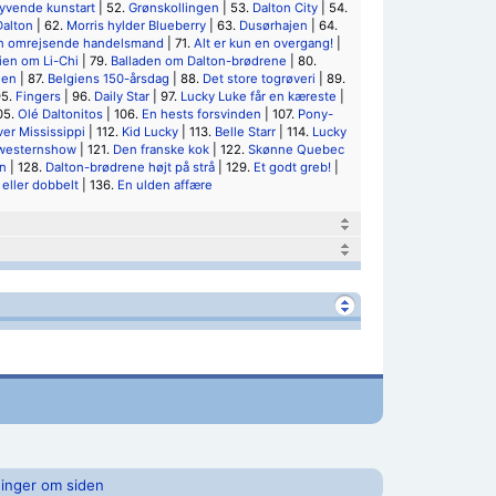
yvende kunstart
| 52.
Grønskollingen
| 53.
Dalton City
| 54.
alton
| 62.
Morris hylder Blueberry
| 63.
Dusørhajen
| 64.
n omrejsende handelsmand
| 71.
Alt er kun en overgang!
|
ien om Li-Chi
| 79.
Balladen om Dalton-brødrene
| 80.
nen
| 87.
Belgiens 150-årsdag
| 88.
Det store togrøveri
| 89.
95.
Fingers
| 96.
Daily Star
| 97.
Lucky Luke får en kæreste
|
05.
Olé Daltonitos
| 106.
En hests forsvinden
| 107.
Pony-
er Mississippi
| 112.
Kid Lucky
| 113.
Belle Starr
| 114.
Lucky
 westernshow
| 121.
Den franske kok
| 122.
Skønne Quebec
n
| 128.
Dalton-brødrene højt på strå
| 129.
Et godt greb!
|
 eller dobbelt
| 136.
En ulden affære
inger om siden