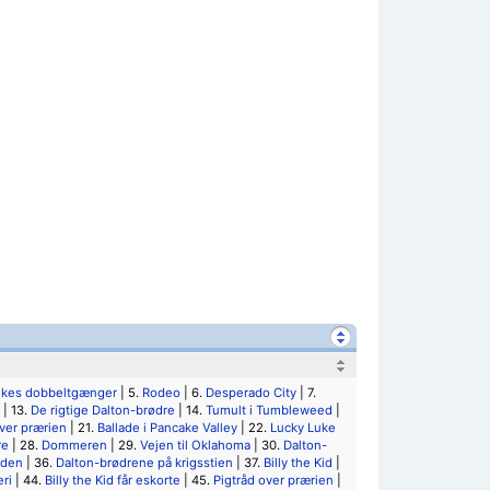
ukes dobbeltgænger
| 5.
Rodeo
| 6.
Desperado City
| 7.
| 13.
De rigtige Dalton-brødre
| 14.
Tumult i Tumbleweed
|
ver prærien
| 21.
Ballade i Pancake Valley
| 22.
Lucky Luke
re
| 28.
Dommeren
| 29.
Vejen til Oklahoma
| 30.
Dalton-
jden
| 36.
Dalton-brødrene på krigsstien
| 37.
Billy the Kid
|
eri
| 44.
Billy the Kid får eskorte
| 45.
Pigtråd over prærien
|