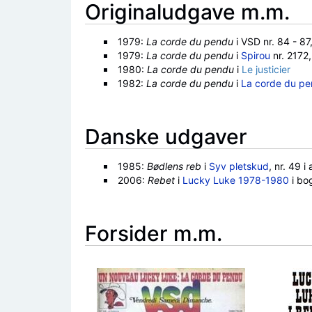
Originaludgave m.m.
1979:
La corde du pendu
i VSD nr. 84 - 87,
1979:
La corde du pendu
i
Spirou
nr. 2172
1980:
La corde du pendu
i
Le justicier
1982:
La corde du pendu
i
La corde du pen
Danske udgaver
1985:
Bødlens reb
i
Syv pletskud
, nr. 49 
2006:
Rebet
i
Lucky Luke 1978-1980
i bo
Forsider m.m.