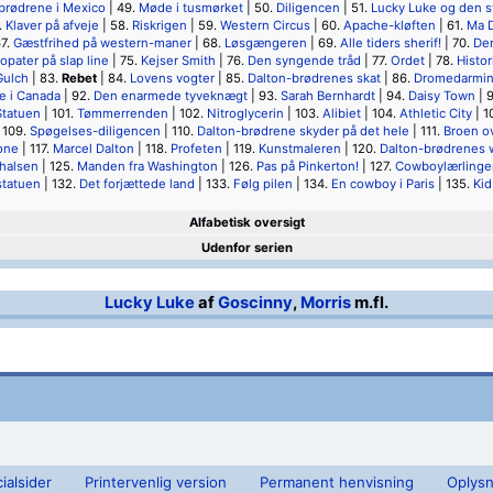
brødrene i Mexico
| 49.
Møde i tusmørket
| 50.
Diligencen
| 51.
Lucky Luke og den s
.
Klaver på afveje
| 58.
Riskrigen
| 59.
Western Circus
| 60.
Apache-kløften
| 61.
Ma D
67.
Gæstfrihed på western-maner
| 68.
Løsgængeren
| 69.
Alle tiders sherif!
| 70.
De
opater på slap line
| 75.
Kejser Smith
| 76.
Den syngende tråd
| 77.
Ordet
| 78.
Histor
Gulch
| 83.
Rebet
| 84.
Lovens vogter
| 85.
Dalton-brødrenes skat
| 86.
Dromedarmi
e i Canada
| 92.
Den enarmede tyveknægt
| 93.
Sarah Bernhardt
| 94.
Daisy Town
| 
Statuen
| 101.
Tømmerrenden
| 102.
Nitroglycerin
| 103.
Alibiet
| 104.
Athletic City
| 1
 109.
Spøgelses-diligencen
| 110.
Dalton-brødrene skyder på det hele
| 111.
Broen ov
one
| 117.
Marcel Dalton
| 118.
Profeten
| 119.
Kunstmaleren
| 120.
Dalton-brødrenes
halsen
| 125.
Manden fra Washington
| 126.
Pas på Pinkerton!
| 127.
Cowboylærlinge
tatuen
| 132.
Det forjættede land
| 133.
Følg pilen
| 134.
En cowboy i Paris
| 135.
Kid
Alfabetisk oversigt
Udenfor serien
Lucky Luke
af
Goscinny
,
Morris
m.fl.
ialsider
Printervenlig version
Permanent henvisning
Oplysn