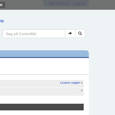
Opret konto
Log på
ælp
Lovens vogter
»
»