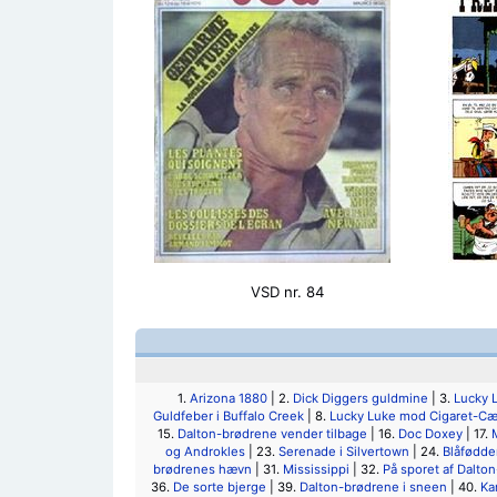
VSD nr. 84
1.
Arizona 1880
| 2.
Dick Diggers guldmine
| 3.
Lucky 
Guldfeber i Buffalo Creek
| 8.
Lucky Luke mod Cigaret-Cæ
15.
Dalton-brødrene vender tilbage
| 16.
Doc Doxey
| 17.
og Androkles
| 23.
Serenade i Silvertown
| 24.
Blåfødd
brødrenes hævn
| 31.
Mississippi
| 32.
På sporet af Dalto
36.
De sorte bjerge
| 39.
Dalton-brødrene i sneen
| 40.
Ka