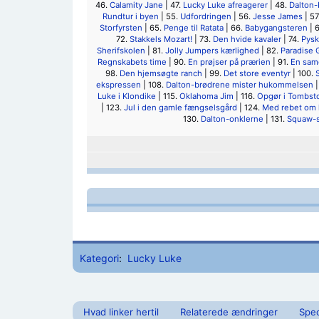
46.
Calamity Jane
| 47.
Lucky Luke afreagerer
| 48.
Dalton-
Rundtur i byen
| 55.
Udfordringen
| 56.
Jesse James
| 57
Storfyrsten
| 65.
Penge til Ratata
| 66.
Babygangsteren
| 
72.
Stakkels Mozart!
| 73.
Den hvide kavaler
| 74.
Pysk
Sherifskolen
| 81.
Jolly Jumpers kærlighed
| 82.
Paradise 
Regnskabets time
| 90.
En prøjser på prærien
| 91.
En sam
98.
Den hjemsøgte ranch
| 99.
Det store eventyr
| 100.
ekspressen
| 108.
Dalton-brødrene mister hukommelsen
|
Luke i Klondike
| 115.
Oklahoma Jim
| 116.
Opgør i Tombst
| 123.
Jul i den gamle fængselsgård
| 124.
Med rebet om 
130.
Dalton-onklerne
| 131.
Squaw-s
Kategori
:
Lucky Luke
Hvad linker hertil
Relaterede ændringer
Spec