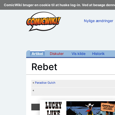
ComicWiki bruger en cookie til at huske log-in. Ved at besøge denn
Nylige ændringer
Artikel
Diskuter
Vis kilde
Historik
Rebet
Skift til:
navigering
,
søgning
«
Paradise Gulch
«