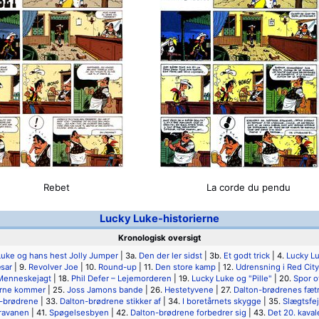
Rebet
La corde du pendu
Lucky Luke-historierne
Kronologisk oversigt
Luke og hans hest Jolly Jumper
| 3a.
Den der ler sidst
| 3b.
Et godt trick
| 4.
Lucky L
sar
| 9.
Revolver Joe
| 10.
Round-up
| 11.
Den store kamp
| 12.
Udrensning i Red City
Menneskejagt
| 18.
Phil Defer – Lejemorderen
| 19.
Lucky Luke og "Pille"
| 20.
Spor o
erne kommer
| 25.
Joss Jamons bande
| 26.
Hestetyvene
| 27.
Dalton-brødrenes fæt
n-brødrene
| 33.
Dalton-brødrene stikker af
| 34.
I boretårnets skygge
| 35.
Slægtsfe
ravanen
| 41.
Spøgelsesbyen
| 42.
Dalton-brødrene forbedrer sig
| 43.
Det 20. kaval