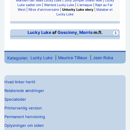
Manden der skød Lucky Luke
|
Jolly Jumper svarer ikke
|
Lucky
Luke sadler om
|
Wanted Lucky Luke
|
L'arnaque
|
Rapt au Far
West
|
Rêve d'anniversaire
|
Unlucky Luke story
|
Malabar et
Lucky Luke
Lucky Luke
af
Goscinny
,
Morris
m.fl.
Kategorier
:
Lucky Luke
Maurice Tillieux
Jean Roba
Hvad linker hertil
Relaterede ændringer
Specialsider
Printervenlig version
Permanent henvisning
Oplysninger om siden