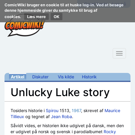
Opret konto
Log på
ComicWiki bruger en cookie til at huske log-in. Ved at besøge
denne hjemmeside giver du samtykke til brug af
cookies.
Læs mere
Toggle
navigat
Artikel
Diskuter
Vis kilde
Historik
Unlucky Luke story
Skift til:
navigering
,
søgning
Tosiders historie i
Spirou
1513,
1967
, skrevet af
Maurice
Tillieux
og tegnet af
Jean Roba
.
Såvidt vides, er historien ikke udgivet på dansk, men den
er udgivet på norsk og svensk i parodialbumet
Rocky