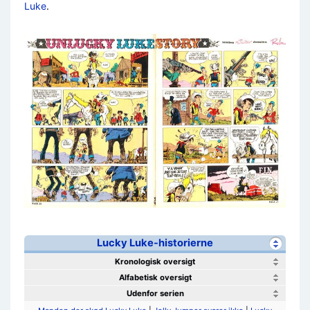
Luke
.
Lucky Luke-historierne
Kronologisk oversigt
Alfabetisk oversigt
Udenfor serien