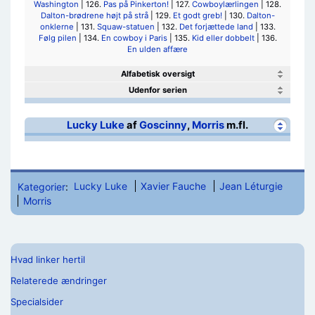
Washington
| 126.
Pas på Pinkerton!
| 127.
Cowboylærlingen
| 128.
Dalton-brødrene højt på strå
| 129.
Et godt greb!
| 130.
Dalton-
onklerne
| 131.
Squaw-statuen
| 132.
Det forjættede land
| 133.
Følg pilen
| 134.
En cowboy i Paris
| 135.
Kid eller dobbelt
| 136.
En ulden affære
Alfabetisk oversigt
Udenfor serien
Lucky Luke
af
Goscinny
,
Morris
m.fl.
Kategorier
:
Lucky Luke
Xavier Fauche
Jean Léturgie
Morris
Hvad linker hertil
Relaterede ændringer
Specialsider