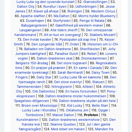
Lucky Luke og den syvende kunstart
| 52.
Grønskollingen
| 53.
Dalton City
| 54.
Rundtur i byen
| 55.
Udfordringen
| 56.
Jesse
James
| 57.
Klaver på afveje
| 58.
Riskrigen
| 59.
Western Circus
|
60.
Apache-kløften
| 61.
Ma Dalton
| 62.
Morris hylder Blueberry
|
63.
Dusørhajen
| 64.
Storfyrsten
| 65.
Penge til Ratata
| 66.
Babygangsteren
| 67.
Gæstfrihed på western-maner
| 68.
Løsgængeren
| 69.
Alle tiders sherif!
| 70.
Den omrejsende
handelsmand
| 71.
Alt er kun en overgang!
| 72.
Stakkels Mozart!
|
73.
Den hvide kavaler
| 74.
Pyskopater på slap line
| 75.
Kejser
Smith
| 76.
Den syngende tråd
| 77.
Ordet
| 78.
Historien om Li-Chi
| 79.
Balladen om Dalton-brødrene
| 80.
Sherifskolen
| 81.
Jolly
Jumpers kærlighed
| 82.
Paradise Gulch
| 83.
Rebet
| 84.
Lovens
vogter
| 85.
Dalton-brødrenes skat
| 86.
Dromedarminen
| 87.
Belgiens 150-årsdag
| 88.
Det store togrøveri
| 89.
Regnskabets
time
| 90.
En prøjser på prærien
| 91.
En same i Canada
| 92.
Den
enarmede tyveknægt
| 93.
Sarah Bernhardt
| 94.
Daisy Town
| 95.
Fingers
| 96.
Daily Star
| 97.
Lucky Luke får en kæreste
| 98.
Den
hjemsøgte ranch
| 99.
Det store eventyr
| 100.
Statuen
| 101.
Tømmerrenden
| 102.
Nitroglycerin
| 103.
Alibiet
| 104.
Athletic
City
| 105.
Olé Daltonitos
| 106.
En hests forsvinden
| 107.
Pony-
ekspressen
| 108.
Dalton-brødrene mister hukommelsen
| 109.
Spøgelses-diligencen
| 110.
Dalton-brødrene skyder på det hele
|
111.
Broen over Mississippi
| 112.
Kid Lucky
| 113.
Belle Starr
| 114.
Lucky Luke i Klondike
| 115.
Oklahoma Jim
| 116.
Opgør i
Tombstone
| 117.
Marcel Dalton
| 118.
Profeten
| 119.
Kunstmaleren
| 120.
Dalton-brødrenes westernshow
| 121.
Den
franske kok
| 122.
Skønne Quebec
| 123.
Jul i den gamle
fængselsgård
| 124.
Med rebet om halsen
| 125.
Manden fra