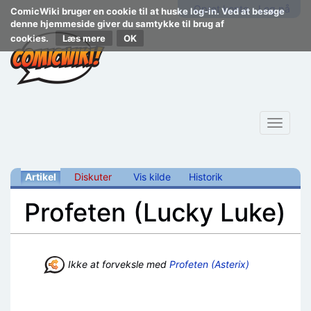
Opret konto
Log på
ComicWiki bruger en cookie til at huske log-in. Ved at besøge
denne hjemmeside giver du samtykke til brug af
cookies.
Læs mere
Toggle
navigat
Artikel
Diskuter
Vis kilde
Historik
Profeten (Lucky Luke)
Skift til:
navigering
,
søgning
Ikke at forveksle med
Profeten (Asterix)