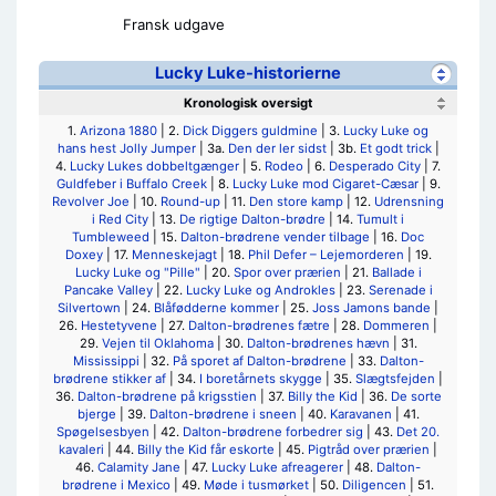
Fransk udgave
Lucky Luke-historierne
Kronologisk oversigt
1.
Arizona 1880
| 2.
Dick Diggers guldmine
| 3.
Lucky Luke og
hans hest Jolly Jumper
| 3a.
Den der ler sidst
| 3b.
Et godt trick
|
4.
Lucky Lukes dobbeltgænger
| 5.
Rodeo
| 6.
Desperado City
| 7.
Guldfeber i Buffalo Creek
| 8.
Lucky Luke mod Cigaret-Cæsar
| 9.
Revolver Joe
| 10.
Round-up
| 11.
Den store kamp
| 12.
Udrensning
i Red City
| 13.
De rigtige Dalton-brødre
| 14.
Tumult i
Tumbleweed
| 15.
Dalton-brødrene vender tilbage
| 16.
Doc
Doxey
| 17.
Menneskejagt
| 18.
Phil Defer – Lejemorderen
| 19.
Lucky Luke og "Pille"
| 20.
Spor over prærien
| 21.
Ballade i
Pancake Valley
| 22.
Lucky Luke og Androkles
| 23.
Serenade i
Silvertown
| 24.
Blåfødderne kommer
| 25.
Joss Jamons bande
|
26.
Hestetyvene
| 27.
Dalton-brødrenes fætre
| 28.
Dommeren
|
29.
Vejen til Oklahoma
| 30.
Dalton-brødrenes hævn
| 31.
Mississippi
| 32.
På sporet af Dalton-brødrene
| 33.
Dalton-
brødrene stikker af
| 34.
I boretårnets skygge
| 35.
Slægtsfejden
|
36.
Dalton-brødrene på krigsstien
| 37.
Billy the Kid
| 36.
De sorte
bjerge
| 39.
Dalton-brødrene i sneen
| 40.
Karavanen
| 41.
Spøgelsesbyen
| 42.
Dalton-brødrene forbedrer sig
| 43.
Det 20.
kavaleri
| 44.
Billy the Kid får eskorte
| 45.
Pigtråd over prærien
|
46.
Calamity Jane
| 47.
Lucky Luke afreagerer
| 48.
Dalton-
brødrene i Mexico
| 49.
Møde i tusmørket
| 50.
Diligencen
| 51.