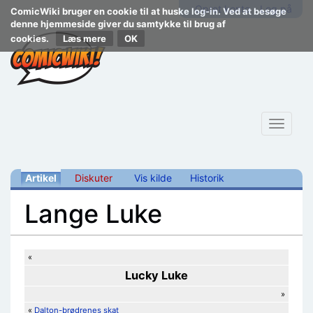
Opret konto
Log på
ComicWiki bruger en cookie til at huske log-in. Ved at besøge
denne hjemmeside giver du samtykke til brug af
cookies.
Læs mere
Toggle
navigat
Artikel
Diskuter
Vis kilde
Historik
Lange Luke
Skift til:
navigering
,
søgning
«
Lucky Luke
»
«
Dalton-brødrenes skat