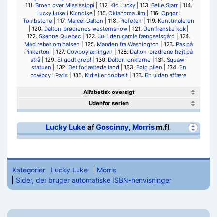
111.
Broen over Mississippi
| 112.
Kid Lucky
| 113.
Belle Starr
| 114.
Lucky Luke i Klondike
| 115.
Oklahoma Jim
| 116.
Opgør i
Tombstone
| 117.
Marcel Dalton
| 118.
Profeten
| 119.
Kunstmaleren
| 120.
Dalton-brødrenes westernshow
| 121.
Den franske kok
|
122.
Skønne Quebec
| 123.
Jul i den gamle fængselsgård
| 124.
Med rebet om halsen
| 125.
Manden fra Washington
| 126.
Pas på
Pinkerton!
| 127.
Cowboylærlingen
| 128.
Dalton-brødrene højt på
strå
| 129.
Et godt greb!
| 130.
Dalton-onklerne
| 131.
Squaw-
statuen
| 132.
Det forjættede land
| 133.
Følg pilen
| 134.
En
cowboy i Paris
| 135.
Kid eller dobbelt
| 136.
En ulden affære
Alfabetisk oversigt
Udenfor serien
Lucky Luke
af
Goscinny
,
Morris
m.fl.
Kategorier
:
Lucky Luke
Morris
Sider, der bruger automatiske ISBN-henvisninger