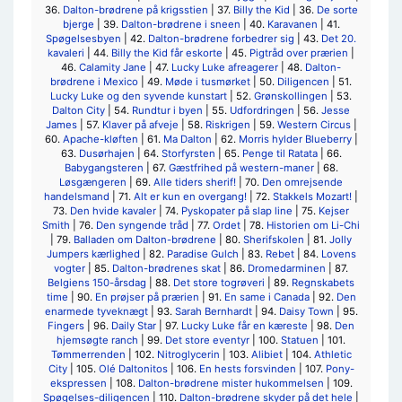
36.
Dalton-brødrene på krigsstien
| 37.
Billy the Kid
| 36.
De sorte
bjerge
| 39.
Dalton-brødrene i sneen
| 40.
Karavanen
| 41.
Spøgelsesbyen
| 42.
Dalton-brødrene forbedrer sig
| 43.
Det 20.
kavaleri
| 44.
Billy the Kid får eskorte
| 45.
Pigtråd over prærien
|
46.
Calamity Jane
| 47.
Lucky Luke afreagerer
| 48.
Dalton-
brødrene i Mexico
| 49.
Møde i tusmørket
| 50.
Diligencen
| 51.
Lucky Luke og den syvende kunstart
| 52.
Grønskollingen
| 53.
Dalton City
| 54.
Rundtur i byen
| 55.
Udfordringen
| 56.
Jesse
James
| 57.
Klaver på afveje
| 58.
Riskrigen
| 59.
Western Circus
|
60.
Apache-kløften
| 61.
Ma Dalton
| 62.
Morris hylder Blueberry
|
63.
Dusørhajen
| 64.
Storfyrsten
| 65.
Penge til Ratata
| 66.
Babygangsteren
| 67.
Gæstfrihed på western-maner
| 68.
Løsgængeren
| 69.
Alle tiders sherif!
| 70.
Den omrejsende
handelsmand
| 71.
Alt er kun en overgang!
| 72.
Stakkels Mozart!
|
73.
Den hvide kavaler
| 74.
Pyskopater på slap line
| 75.
Kejser
Smith
| 76.
Den syngende tråd
| 77.
Ordet
| 78.
Historien om Li-Chi
| 79.
Balladen om Dalton-brødrene
| 80.
Sherifskolen
| 81.
Jolly
Jumpers kærlighed
| 82.
Paradise Gulch
| 83.
Rebet
| 84.
Lovens
vogter
| 85.
Dalton-brødrenes skat
| 86.
Dromedarminen
| 87.
Belgiens 150-årsdag
| 88.
Det store togrøveri
| 89.
Regnskabets
time
| 90.
En prøjser på prærien
| 91.
En same i Canada
| 92.
Den
enarmede tyveknægt
| 93.
Sarah Bernhardt
| 94.
Daisy Town
| 95.
Fingers
| 96.
Daily Star
| 97.
Lucky Luke får en kæreste
| 98.
Den
hjemsøgte ranch
| 99.
Det store eventyr
| 100.
Statuen
| 101.
Tømmerrenden
| 102.
Nitroglycerin
| 103.
Alibiet
| 104.
Athletic
City
| 105.
Olé Daltonitos
| 106.
En hests forsvinden
| 107.
Pony-
ekspressen
| 108.
Dalton-brødrene mister hukommelsen
| 109.
Spøgelses-diligencen
| 110.
Dalton-brødrene skyder på det hele
|