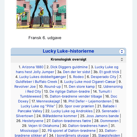
Fransk 6. udgave
Lucky Luke-historierne
Kronologisk oversigt
1.
Arizona 1880
| 2.
Dick Diggers guldmine
| 3.
Lucky Luke og
hans hest Jolly Jumper
| 3a.
Den der ler sidst
| 3b.
Et godt trick
|
4.
Lucky Lukes dobbeltgænger
| 5.
Rodeo
| 6.
Desperado City
| 7.
Guldfeber i Buffalo Creek
| 8.
Lucky Luke mod Cigaret-Cæsar
| 9.
Revolver Joe
| 10.
Round-up
| 11.
Den store kamp
| 12.
Udrensning
i Red City
| 13.
De rigtige Dalton-brødre
| 14.
Tumult i
Tumbleweed
| 15.
Dalton-brødrene vender tilbage
| 16.
Doc
Doxey
| 17.
Menneskejagt
| 18.
Phil Defer – Lejemorderen
| 19.
Lucky Luke og "Pille"
| 20.
Spor over prærien
| 21.
Ballade i
Pancake Valley
| 22.
Lucky Luke og Androkles
| 23.
Serenade i
Silvertown
| 24.
Blåfødderne kommer
| 25.
Joss Jamons bande
|
26.
Hestetyvene
| 27.
Dalton-brødrenes fætre
| 28.
Dommeren
|
29.
Vejen til Oklahoma
| 30.
Dalton-brødrenes hævn
| 31.
Mississippi
| 32.
På sporet af Dalton-brødrene
| 33.
Dalton-
brødrene stikker af
| 34.
I boretårnets skygge
| 35.
Slægtsfejden
|