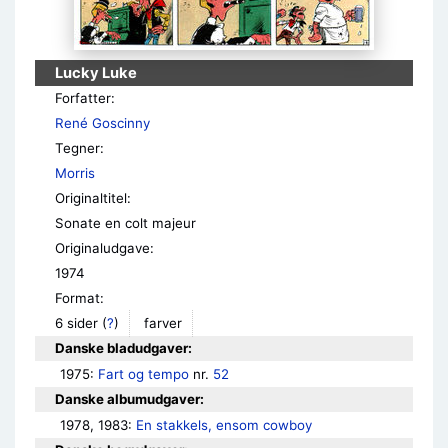
Lucky Luke
Forfatter:
René Goscinny
Tegner:
Morris
Originaltitel:
Sonate en colt majeur
Originaludgave:
1974
Format:
6 sider
(
?
)
farver
Danske bladudgaver:
1975: 
Fart og tempo
 nr. 
52
Danske albumudgaver:
1978, 1983: 
En stakkels, ensom cowboy