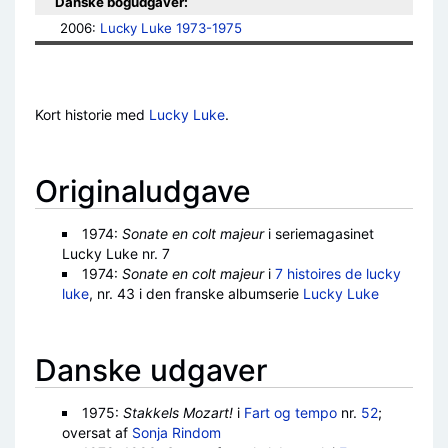
Danske bogudgaver:
2006: 
Lucky Luke 1973-1975
Kort historie med
Lucky Luke
.
Originaludgave
1974:
Sonate en colt majeur
i seriemagasinet
Lucky Luke nr. 7
1974:
Sonate en colt majeur
i
7 histoires de lucky
luke
, nr. 43 i den franske albumserie
Lucky Luke
Danske udgaver
1975:
Stakkels Mozart!
i
Fart og tempo
nr.
52
;
oversat af
Sonja Rindom