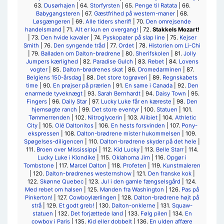
63.
Dusørhajen
| 64.
Storfyrsten
| 65.
Penge til Ratata
| 66.
Babygangsteren
| 67.
Gæstfrihed på western-maner
| 68.
Løsgængeren
| 69.
Alle tiders sherif!
| 70.
Den omrejsende
handelsmand
| 71.
Alt er kun en overgang!
| 72.
Stakkels Mozart!
| 73.
Den hvide kavaler
| 74.
Pyskopater på slap line
| 75.
Kejser
Smith
| 76.
Den syngende tråd
| 77.
Ordet
| 78.
Historien om Li-Chi
| 79.
Balladen om Dalton-brødrene
| 80.
Sherifskolen
| 81.
Jolly
Jumpers kærlighed
| 82.
Paradise Gulch
| 83.
Rebet
| 84.
Lovens
vogter
| 85.
Dalton-brødrenes skat
| 86.
Dromedarminen
| 87.
Belgiens 150-årsdag
| 88.
Det store togrøveri
| 89.
Regnskabets
time
| 90.
En prøjser på prærien
| 91.
En same i Canada
| 92.
Den
enarmede tyveknægt
| 93.
Sarah Bernhardt
| 94.
Daisy Town
| 95.
Fingers
| 96.
Daily Star
| 97.
Lucky Luke får en kæreste
| 98.
Den
hjemsøgte ranch
| 99.
Det store eventyr
| 100.
Statuen
| 101.
Tømmerrenden
| 102.
Nitroglycerin
| 103.
Alibiet
| 104.
Athletic
City
| 105.
Olé Daltonitos
| 106.
En hests forsvinden
| 107.
Pony-
ekspressen
| 108.
Dalton-brødrene mister hukommelsen
| 109.
Spøgelses-diligencen
| 110.
Dalton-brødrene skyder på det hele
|
111.
Broen over Mississippi
| 112.
Kid Lucky
| 113.
Belle Starr
| 114.
Lucky Luke i Klondike
| 115.
Oklahoma Jim
| 116.
Opgør i
Tombstone
| 117.
Marcel Dalton
| 118.
Profeten
| 119.
Kunstmaleren
| 120.
Dalton-brødrenes westernshow
| 121.
Den franske kok
|
122.
Skønne Quebec
| 123.
Jul i den gamle fængselsgård
| 124.
Med rebet om halsen
| 125.
Manden fra Washington
| 126.
Pas på
Pinkerton!
| 127.
Cowboylærlingen
| 128.
Dalton-brødrene højt på
strå
| 129.
Et godt greb!
| 130.
Dalton-onklerne
| 131.
Squaw-
statuen
| 132.
Det forjættede land
| 133.
Følg pilen
| 134.
En
cowboy i Paris
| 135.
Kid eller dobbelt
| 136.
En ulden affære