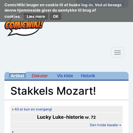
Opret konto
Log på
ComicWiki bruger en cookie til at huske log-in. Ved at besøge
denne hjemmeside giver du samtykke til brug af
cookies.
Læs mere
Toggle
navigat
Artikel
Diskuter
Vis kilde
Historik
Stakkels Mozart!
Skift til:
navigering
,
søgning
«
Alt er kun en overgang!
Lucky Luke
-historie
nr. 72
Den hvide kavaler
»
«