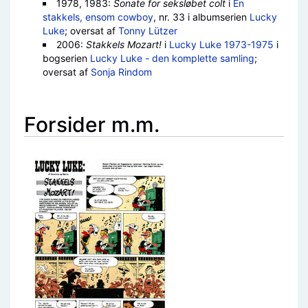
1978, 1983:
Sonate for seksløbet colt
i
En
stakkels, ensom cowboy
, nr. 33 i albumserien
Lucky
Luke
; oversat af
Tonny Lützer
2006:
Stakkels Mozart!
i
Lucky Luke 1973-1975
i
bogserien
Lucky Luke - den komplette samling
;
oversat af
Sonja Rindom
Forsider m.m.