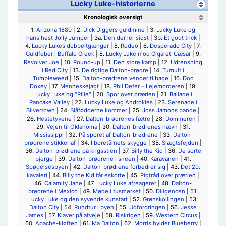
Lucky Luke-historierne
Kronologisk oversigt
1.
Arizona 1880
| 2.
Dick Diggers guldmine
| 3.
Lucky Luke og
hans hest Jolly Jumper
| 3a.
Den der ler sidst
| 3b.
Et godt trick
|
4.
Lucky Lukes dobbeltgænger
| 5.
Rodeo
| 6.
Desperado City
| 7.
Guldfeber i Buffalo Creek
| 8.
Lucky Luke mod Cigaret-Cæsar
| 9.
Revolver Joe
| 10.
Round-up
| 11.
Den store kamp
| 12.
Udrensning
i Red City
| 13.
De rigtige Dalton-brødre
| 14.
Tumult i
Tumbleweed
| 15.
Dalton-brødrene vender tilbage
| 16.
Doc
Doxey
| 17.
Menneskejagt
| 18.
Phil Defer – Lejemorderen
| 19.
Lucky Luke og "Pille"
| 20.
Spor over prærien
| 21.
Ballade i
Pancake Valley
| 22.
Lucky Luke og Androkles
| 23.
Serenade i
Silvertown
| 24.
Blåfødderne kommer
| 25.
Joss Jamons bande
|
26.
Hestetyvene
| 27.
Dalton-brødrenes fætre
| 28.
Dommeren
|
29.
Vejen til Oklahoma
| 30.
Dalton-brødrenes hævn
| 31.
Mississippi
| 32.
På sporet af Dalton-brødrene
| 33.
Dalton-
brødrene stikker af
| 34.
I boretårnets skygge
| 35.
Slægtsfejden
|
36.
Dalton-brødrene på krigsstien
| 37.
Billy the Kid
| 36.
De sorte
bjerge
| 39.
Dalton-brødrene i sneen
| 40.
Karavanen
| 41.
Spøgelsesbyen
| 42.
Dalton-brødrene forbedrer sig
| 43.
Det 20.
kavaleri
| 44.
Billy the Kid får eskorte
| 45.
Pigtråd over prærien
|
46.
Calamity Jane
| 47.
Lucky Luke afreagerer
| 48.
Dalton-
brødrene i Mexico
| 49.
Møde i tusmørket
| 50.
Diligencen
| 51.
Lucky Luke og den syvende kunstart
| 52.
Grønskollingen
| 53.
Dalton City
| 54.
Rundtur i byen
| 55.
Udfordringen
| 56.
Jesse
James
| 57.
Klaver på afveje
| 58.
Riskrigen
| 59.
Western Circus
|
60.
Apache-kløften
| 61.
Ma Dalton
| 62.
Morris hylder Blueberry
|