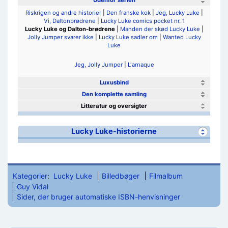
Udenfor serien
Riskrigen og andre historier
|
Den franske kok
|
Jeg, Lucky Luke
|
Vi, Daltonbrødrene
|
Lucky Luke comics pocket nr. 1
Lucky Luke og Dalton-brødrene
|
Manden der skød Lucky Luke
|
Jolly Jumper svarer ikke
|
Lucky Luke sadler om
|
Wanted Lucky
Luke
Jeg, Jolly Jumper
|
L'arnaque
Luxusbind
Den komplette samling
Litteratur og oversigter
Lucky Luke-historierne
Kategorier
:
Lucky Luke
Billedbøger
Filmalbum
Guy Vidal
Sider, der bruger automatiske ISBN-henvisninger