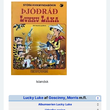
Islandsk
Lucky Luke
af
Goscinny
,
Morris
m.fl.
Albumserien Lucky Luke