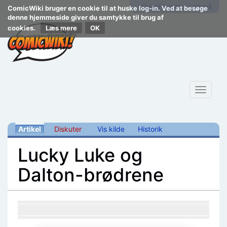
Opret konto
Log på
ComicWiki bruger en cookie til at huske log-in. Ved at besøge
denne hjemmeside giver du samtykke til brug af
cookies.
Læs mere
Toggle
navigat
Artikel
Diskuter
Vis kilde
Historik
Lucky Luke og
Dalton-brødrene
Skift til:
navigering
,
søgning