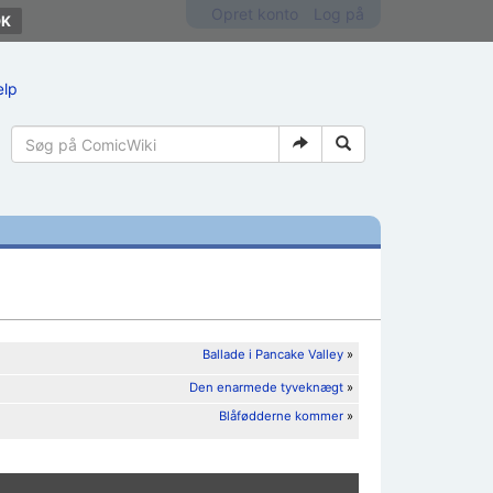
Opret konto
Log på
ælp
Ballade i Pancake Valley
»
Den enarmede tyveknægt
»
Blåfødderne kommer
»