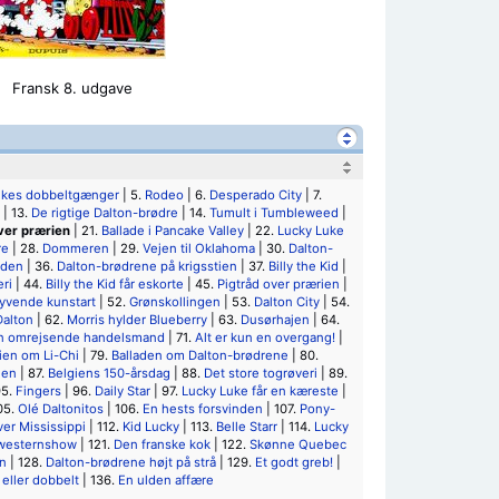
Fransk 8. udgave
ukes dobbeltgænger
| 5.
Rodeo
| 6.
Desperado City
| 7.
| 13.
De rigtige Dalton-brødre
| 14.
Tumult i Tumbleweed
|
ver prærien
| 21.
Ballade i Pancake Valley
| 22.
Lucky Luke
re
| 28.
Dommeren
| 29.
Vejen til Oklahoma
| 30.
Dalton-
jden
| 36.
Dalton-brødrene på krigsstien
| 37.
Billy the Kid
|
eri
| 44.
Billy the Kid får eskorte
| 45.
Pigtråd over prærien
|
yvende kunstart
| 52.
Grønskollingen
| 53.
Dalton City
| 54.
alton
| 62.
Morris hylder Blueberry
| 63.
Dusørhajen
| 64.
n omrejsende handelsmand
| 71.
Alt er kun en overgang!
|
ien om Li-Chi
| 79.
Balladen om Dalton-brødrene
| 80.
nen
| 87.
Belgiens 150-årsdag
| 88.
Det store togrøveri
| 89.
95.
Fingers
| 96.
Daily Star
| 97.
Lucky Luke får en kæreste
|
05.
Olé Daltonitos
| 106.
En hests forsvinden
| 107.
Pony-
er Mississippi
| 112.
Kid Lucky
| 113.
Belle Starr
| 114.
Lucky
 westernshow
| 121.
Den franske kok
| 122.
Skønne Quebec
n
| 128.
Dalton-brødrene højt på strå
| 129.
Et godt greb!
|
 eller dobbelt
| 136.
En ulden affære