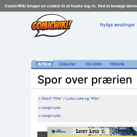
ComicWiki bruger en cookie til at huske log-in. Ved at besøge denn
Nylige ændringer
Artikel
Diskuter
Vis kilde
Historik
Spor over prærien
Skift til:
navigering
,
søgning
«
Sherif "Pille" / Lucky Luke og "Pille"
«
Lange Luke
«
Lange Luke