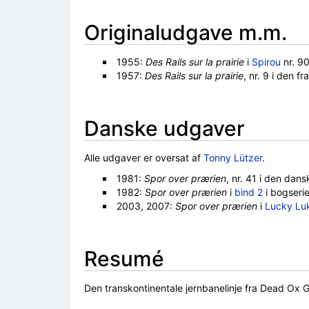
Originaludgave m.m.
1955:
Des Rails sur la prairie
i
Spirou
nr. 9
1957:
Des Rails sur la prairie
, nr. 9 i den 
Danske udgaver
Alle udgaver er oversat af
Tonny Lützer
.
1981:
Spor over prærien
, nr. 41 i den dan
1982:
Spor over prærien
i
bind 2
i bogseri
2003, 2007:
Spor over prærien
i
Lucky Lu
Resumé
Den transkontinentale jernbanelinje fra Dead Ox G