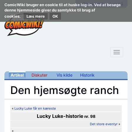
Opret konto
Log på
ComicWiki bruger en cookie til at huske log-in. Ved at besøge
denne hjemmeside giver du samtykke til brug af
cookies.
Læs mere
Toggle
navigat
Artikel
Diskuter
Vis kilde
Historik
Den hjemsøgte ranch
Skift til:
navigering
,
søgning
«
Lucky Luke får en kæreste
Lucky Luke
-historie
nr. 98
Det store eventyr
»
«