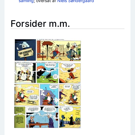
samling
; oversat af
Niels Søndergaard
Forsider m.m.