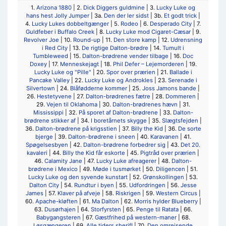
1.
Arizona 1880
| 2.
Dick Diggers guldmine
| 3.
Lucky Luke og
hans hest Jolly Jumper
| 3a.
Den der ler sidst
| 3b.
Et godt trick
|
4.
Lucky Lukes dobbeltgænger
| 5.
Rodeo
| 6.
Desperado City
| 7.
Guldfeber i Buffalo Creek
| 8.
Lucky Luke mod Cigaret-Cæsar
| 9.
Revolver Joe
| 10.
Round-up
| 11.
Den store kamp
| 12.
Udrensning
i Red City
| 13.
De rigtige Dalton-brødre
| 14.
Tumult i
Tumbleweed
| 15.
Dalton-brødrene vender tilbage
| 16.
Doc
Doxey
| 17.
Menneskejagt
| 18.
Phil Defer – Lejemorderen
| 19.
Lucky Luke og "Pille"
| 20.
Spor over prærien
| 21.
Ballade i
Pancake Valley
| 22.
Lucky Luke og Androkles
| 23.
Serenade i
Silvertown
| 24.
Blåfødderne kommer
| 25.
Joss Jamons bande
|
26.
Hestetyvene
| 27.
Dalton-brødrenes fætre
| 28.
Dommeren
|
29.
Vejen til Oklahoma
| 30.
Dalton-brødrenes hævn
| 31.
Mississippi
| 32.
På sporet af Dalton-brødrene
| 33.
Dalton-
brødrene stikker af
| 34.
I boretårnets skygge
| 35.
Slægtsfejden
|
36.
Dalton-brødrene på krigsstien
| 37.
Billy the Kid
| 36.
De sorte
bjerge
| 39.
Dalton-brødrene i sneen
| 40.
Karavanen
| 41.
Spøgelsesbyen
| 42.
Dalton-brødrene forbedrer sig
| 43.
Det 20.
kavaleri
| 44.
Billy the Kid får eskorte
| 45.
Pigtråd over prærien
|
46.
Calamity Jane
| 47.
Lucky Luke afreagerer
| 48.
Dalton-
brødrene i Mexico
| 49.
Møde i tusmørket
| 50.
Diligencen
| 51.
Lucky Luke og den syvende kunstart
| 52.
Grønskollingen
| 53.
Dalton City
| 54.
Rundtur i byen
| 55.
Udfordringen
| 56.
Jesse
James
| 57.
Klaver på afveje
| 58.
Riskrigen
| 59.
Western Circus
|
60.
Apache-kløften
| 61.
Ma Dalton
| 62.
Morris hylder Blueberry
|
63.
Dusørhajen
| 64.
Storfyrsten
| 65.
Penge til Ratata
| 66.
Babygangsteren
| 67.
Gæstfrihed på western-maner
| 68.
Løsgængeren
| 69.
Alle tiders sherif!
| 70.
Den omrejsende