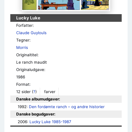
Lucky Luke
Forfatter:
Claude Guylouïs
Tegner:
Morris
Originaltitel:
Le ranch maudit
Originaludgave:
1986
Format:
12 sider
(
?
)
farver
Danske albumudgaver:
1992: 
Den fordømte ranch – og andre historier
Danske bogudgaver:
2006: 
Lucky Luke 1985-1987