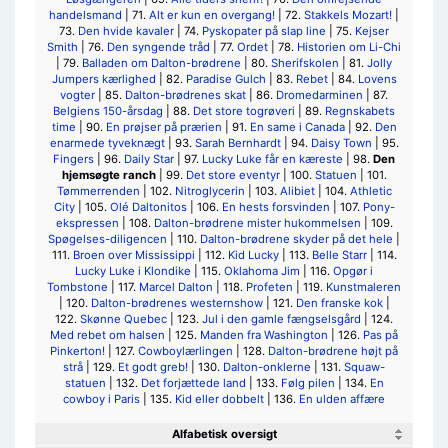
handelsmand
| 71.
Alt er kun en overgang!
| 72.
Stakkels Mozart!
|
73.
Den hvide kavaler
| 74.
Pyskopater på slap line
| 75.
Kejser
Smith
| 76.
Den syngende tråd
| 77.
Ordet
| 78.
Historien om Li-Chi
| 79.
Balladen om Dalton-brødrene
| 80.
Sherifskolen
| 81.
Jolly
Jumpers kærlighed
| 82.
Paradise Gulch
| 83.
Rebet
| 84.
Lovens
vogter
| 85.
Dalton-brødrenes skat
| 86.
Dromedarminen
| 87.
Belgiens 150-årsdag
| 88.
Det store togrøveri
| 89.
Regnskabets
time
| 90.
En prøjser på prærien
| 91.
En same i Canada
| 92.
Den
enarmede tyveknægt
| 93.
Sarah Bernhardt
| 94.
Daisy Town
| 95.
Fingers
| 96.
Daily Star
| 97.
Lucky Luke får en kæreste
| 98.
Den
hjemsøgte ranch
| 99.
Det store eventyr
| 100.
Statuen
| 101.
Tømmerrenden
| 102.
Nitroglycerin
| 103.
Alibiet
| 104.
Athletic
City
| 105.
Olé Daltonitos
| 106.
En hests forsvinden
| 107.
Pony-
ekspressen
| 108.
Dalton-brødrene mister hukommelsen
| 109.
Spøgelses-diligencen
| 110.
Dalton-brødrene skyder på det hele
|
111.
Broen over Mississippi
| 112.
Kid Lucky
| 113.
Belle Starr
| 114.
Lucky Luke i Klondike
| 115.
Oklahoma Jim
| 116.
Opgør i
Tombstone
| 117.
Marcel Dalton
| 118.
Profeten
| 119.
Kunstmaleren
| 120.
Dalton-brødrenes westernshow
| 121.
Den franske kok
|
122.
Skønne Quebec
| 123.
Jul i den gamle fængselsgård
| 124.
Med rebet om halsen
| 125.
Manden fra Washington
| 126.
Pas på
Pinkerton!
| 127.
Cowboylærlingen
| 128.
Dalton-brødrene højt på
strå
| 129.
Et godt greb!
| 130.
Dalton-onklerne
| 131.
Squaw-
statuen
| 132.
Det forjættede land
| 133.
Følg pilen
| 134.
En
cowboy i Paris
| 135.
Kid eller dobbelt
| 136.
En ulden affære
Alfabetisk oversigt