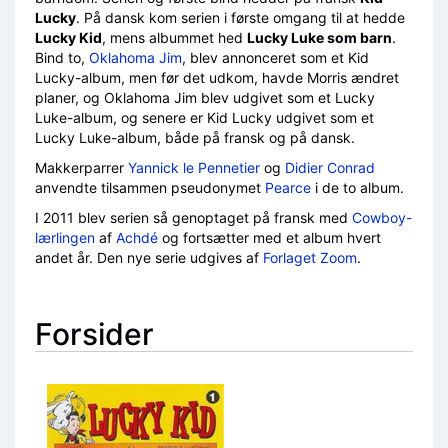
Lucky
. På dansk kom serien i første omgang til at hedde
Lucky Kid
, mens albummet hed
Lucky Luke som barn
.
Bind to,
Oklahoma Jim
, blev annonceret som et Kid
Lucky-album, men før det udkom, havde Morris ændret
planer, og Oklahoma Jim blev udgivet som et Lucky
Luke-album, og senere er Kid Lucky udgivet som et
Lucky Luke-album, både på fransk og på dansk.
Makkerparrer
Yannick le Pennetier
og
Didier Conrad
anvendte tilsammen pseudonymet
Pearce
i de to album.
I 2011 blev serien så genoptaget på fransk med
Cowboy-
lærlingen
af
Achdé
og fortsætter med et album hvert
andet år. Den nye serie udgives af
Forlaget Zoom
.
Forsider