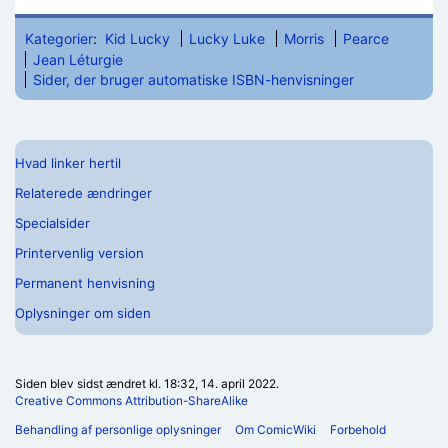
Kategorier
:
Kid Lucky
Lucky Luke
Morris
Pearce
Jean Léturgie
Sider, der bruger automatiske ISBN-henvisninger
Hvad linker hertil
Relaterede ændringer
Specialsider
Printervenlig version
Permanent henvisning
Oplysninger om siden
Siden blev sidst ændret kl. 18:32, 14. april 2022.
Creative Commons Attribution-ShareAlike
Behandling af personlige oplysninger
Om ComicWiki
Forbehold