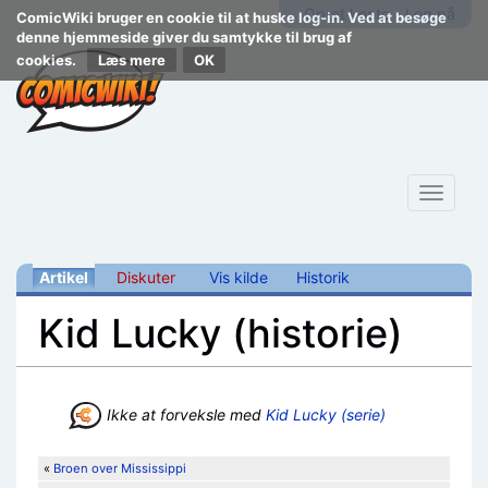
Opret konto
Log på
ComicWiki bruger en cookie til at huske log-in. Ved at besøge
denne hjemmeside giver du samtykke til brug af
cookies.
Læs mere
Toggle
navigat
Artikel
Diskuter
Vis kilde
Historik
Kid Lucky (historie)
Skift til:
navigering
,
søgning
Ikke at forveksle med
Kid Lucky (serie)
«
Broen over Mississippi