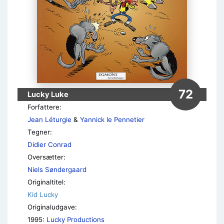
72
Lucky Luke
Forfattere:
Jean Léturgie
&
Yannick le Pennetier
Tegner:
Didier Conrad
Oversætter:
Niels Søndergaard
Originaltitel:
Kid Lucky
Originaludgave:
1995:
Lucky Productions