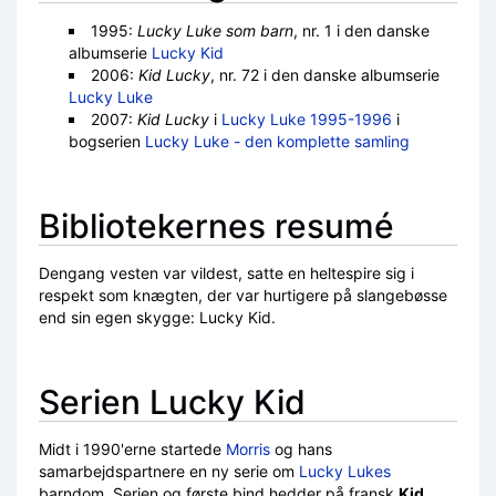
1995:
Lucky Luke som barn
, nr. 1 i den danske
albumserie
Lucky Kid
2006:
Kid Lucky
, nr. 72 i den danske albumserie
Lucky Luke
2007:
Kid Lucky
i
Lucky Luke 1995-1996
i
bogserien
Lucky Luke - den komplette samling
Bibliotekernes resumé
Dengang vesten var vildest, satte en heltespire sig i
respekt som knægten, der var hurtigere på slangebøsse
end sin egen skygge: Lucky Kid.
Serien Lucky Kid
Midt i 1990'erne startede
Morris
og hans
samarbejdspartnere en ny serie om
Lucky Lukes
barndom. Serien og første bind hedder på fransk
Kid