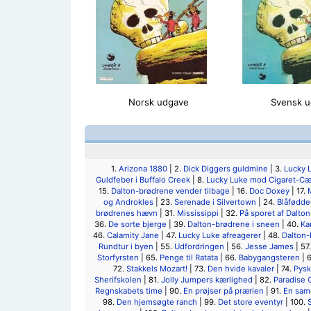
Norsk udgave
Svensk 
1.
Arizona 1880
| 2.
Dick Diggers guldmine
| 3.
Lucky 
Guldfeber i Buffalo Creek
| 8.
Lucky Luke mod Cigaret-Cæ
15.
Dalton-brødrene vender tilbage
| 16.
Doc Doxey
| 17.
og Androkles
| 23.
Serenade i Silvertown
| 24.
Blåfødd
brødrenes hævn
| 31.
Mississippi
| 32.
På sporet af Dalto
36.
De sorte bjerge
| 39.
Dalton-brødrene i sneen
| 40.
Ka
46.
Calamity Jane
| 47.
Lucky Luke afreagerer
| 48.
Dalton-
Rundtur i byen
| 55.
Udfordringen
| 56.
Jesse James
| 57
Storfyrsten
| 65.
Penge til Ratata
| 66.
Babygangsteren
| 
72.
Stakkels Mozart!
| 73.
Den hvide kavaler
| 74.
Pysk
Sherifskolen
| 81.
Jolly Jumpers kærlighed
| 82.
Paradise 
Regnskabets time
| 90.
En prøjser på prærien
| 91.
En sam
98.
Den hjemsøgte ranch
| 99.
Det store eventyr
| 100.