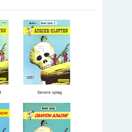
3
Senere oplag