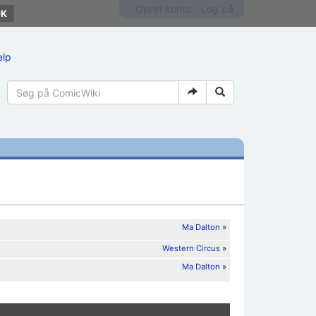
Opret konto
Log på
ælp
Ma Dalton
»
Western Circus
»
Ma Dalton
»