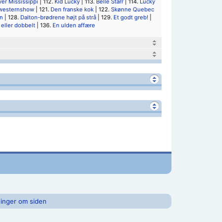
er Mississippi
| 112.
Kid Lucky
| 113.
Belle Starr
| 114.
Lucky
 westernshow
| 121.
Den franske kok
| 122.
Skønne Quebec
n
| 128.
Dalton-brødrene højt på strå
| 129.
Et godt greb!
|
 eller dobbelt
| 136.
En ulden affære
inger om siden