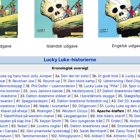
Engelsk udga
udgave
Islandsk udgave
Lucky Luke-historierne
Kronologisk oversigt
Luke og hans hest Jolly Jumper
| 3a.
Den der ler sidst
| 3b.
Et godt trick
| 4.
Lucky L
sar
| 9.
Revolver Joe
| 10.
Round-up
| 11.
Den store kamp
| 12.
Udrensning i Red City
Menneskejagt
| 18.
Phil Defer – Lejemorderen
| 19.
Lucky Luke og "Pille"
| 20.
Spor o
erne kommer
| 25.
Joss Jamons bande
| 26.
Hestetyvene
| 27.
Dalton-brødrenes fæt
n-brødrene
| 33.
Dalton-brødrene stikker af
| 34.
I boretårnets skygge
| 35.
Slægtsfe
ravanen
| 41.
Spøgelsesbyen
| 42.
Dalton-brødrene forbedrer sig
| 43.
Det 20. kaval
brødrene i Mexico
| 49.
Møde i tusmørket
| 50.
Diligencen
| 51.
Lucky Luke og den s
.
Klaver på afveje
| 58.
Riskrigen
| 59.
Western Circus
| 60.
Apache-kløften
| 61.
Ma 
67.
Gæstfrihed på western-maner
| 68.
Løsgængeren
| 69.
Alle tiders sherif!
| 70.
De
opater på slap line
| 75.
Kejser Smith
| 76.
Den syngende tråd
| 77.
Ordet
| 78.
Histor
Gulch
| 83.
Rebet
| 84.
Lovens vogter
| 85.
Dalton-brødrenes skat
| 86.
Dromedarmi
e i Canada
| 92.
Den enarmede tyveknægt
| 93.
Sarah Bernhardt
| 94.
Daisy Town
| 
Statuen
| 101.
Tømmerrenden
| 102.
Nitroglycerin
| 103.
Alibiet
| 104.
Athletic City
| 1