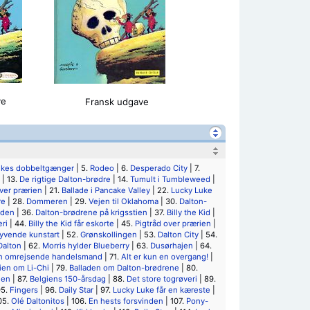
ve
Fransk udgave
ukes dobbeltgænger
| 5.
Rodeo
| 6.
Desperado City
| 7.
| 13.
De rigtige Dalton-brødre
| 14.
Tumult i Tumbleweed
|
ver prærien
| 21.
Ballade i Pancake Valley
| 22.
Lucky Luke
re
| 28.
Dommeren
| 29.
Vejen til Oklahoma
| 30.
Dalton-
jden
| 36.
Dalton-brødrene på krigsstien
| 37.
Billy the Kid
|
eri
| 44.
Billy the Kid får eskorte
| 45.
Pigtråd over prærien
|
yvende kunstart
| 52.
Grønskollingen
| 53.
Dalton City
| 54.
Dalton
| 62.
Morris hylder Blueberry
| 63.
Dusørhajen
| 64.
n omrejsende handelsmand
| 71.
Alt er kun en overgang!
|
ien om Li-Chi
| 79.
Balladen om Dalton-brødrene
| 80.
nen
| 87.
Belgiens 150-årsdag
| 88.
Det store togrøveri
| 89.
95.
Fingers
| 96.
Daily Star
| 97.
Lucky Luke får en kæreste
|
05.
Olé Daltonitos
| 106.
En hests forsvinden
| 107.
Pony-