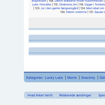
ekspressen
| 108.
Dalton-brødrene mister hukommelsen
|
Luke i Klondike
| 115.
Oklahoma Jim
| 116.
Opgør i Tombst
| 123.
Jul i den gamle fængselsgård
| 124.
Med rebet om 
130.
Dalton-onklerne
| 131.
Squaw-s
Kategorier
:
Lucky Luke
Morris
Goscinny
Sid
Hvad linker hertil
Relaterede ændringer
Spec