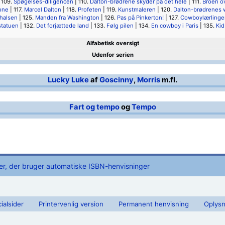
 109.
Spøgelses-diligencen
| 110.
Dalton-brødrene skyder på det hele
| 111.
Broen ov
one
| 117.
Marcel Dalton
| 118.
Profeten
| 119.
Kunstmaleren
| 120.
Dalton-brødrenes
halsen
| 125.
Manden fra Washington
| 126.
Pas på Pinkerton!
| 127.
Cowboylærlinge
tatuen
| 132.
Det forjættede land
| 133.
Følg pilen
| 134.
En cowboy i Paris
| 135.
Kid
Alfabetisk oversigt
Udenfor serien
Lucky Luke
af
Goscinny
,
Morris
m.fl.
Fart og tempo
og
Tempo
er, der bruger automatiske ISBN-henvisninger
ialsider
Printervenlig version
Permanent henvisning
Oplysn