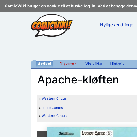
ComicWiki bruger en cookie til at huske log-in. Ved at besøge denn
Nylige ændringer
Artikel
Diskuter
Vis kilde
Historik
Apache-kløften
Skift til:
navigering
,
søgning
«
Western Circus
«
Jesse James
«
Western Circus