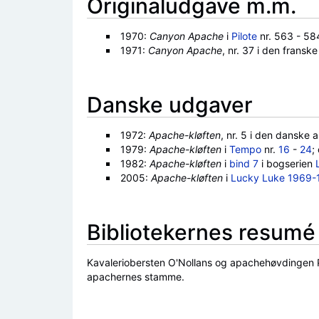
Originaludgave m.m.
1970:
Canyon Apache
i
Pilote
nr. 563 - 584
1971:
Canyon Apache
, nr. 37 i den fransk
Danske udgaver
1972:
Apache-kløften
, nr. 5 i den danske 
1979:
Apache-kløften
i
Tempo
nr.
16
-
24
;
1982:
Apache-kløften
i
bind 7
i bogserien
2005:
Apache-kløften
i
Lucky Luke 1969-
Bibliotekernes resumé
Kavaleriobersten O'Nollans og apachehøvdingen Pa
apachernes stamme.