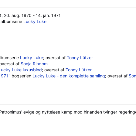
, 20. aug. 1970 - 14. jan. 1971
e albumserie
Lucky Luke
albumserie
Lucky Luke
; oversat af
Tonny Lützer
 oversat af
Sonja Rindom
Lucky Luke luxusbind
; oversat af
Tonny Lützer
1971
i bogserien
Lucky Luke - den komplette samling
; oversat af
Son
tronimus' evige og nytteløse kamp mod hinanden tvinger regeringen