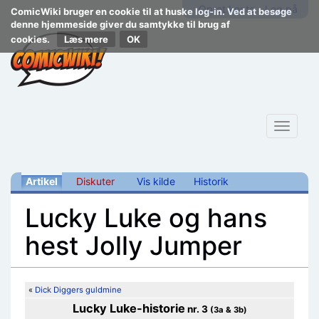
Opret konto
Log på
ComicWiki bruger en cookie til at huske log-in. Ved at besøge
denne hjemmeside giver du samtykke til brug af
cookies.
Læs mere
Toggle
navigat
Artikel
Diskuter
Vis kilde
Historik
Lucky Luke og hans
hest Jolly Jumper
Skift til:
navigering
,
søgning
«
Dick Diggers guldmine
Lucky Luke
-historie
nr. 3
(3a & 3b)