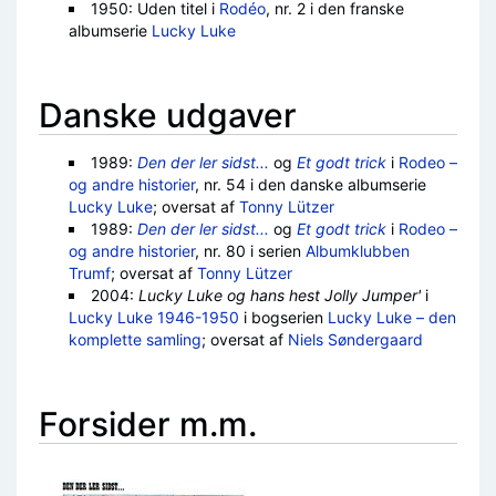
1950: Uden titel i
Rodéo
, nr. 2 i den franske
albumserie
Lucky Luke
Danske udgaver
1989:
Den der ler sidst...
og
Et godt trick
i
Rodeo –
og andre historier
, nr. 54 i den danske albumserie
Lucky Luke
; oversat af
Tonny Lützer
1989:
Den der ler sidst...
og
Et godt trick
i
Rodeo –
og andre historier
, nr. 80 i serien
Albumklubben
Trumf
; oversat af
Tonny Lützer
2004:
Lucky Luke og hans hest Jolly Jumper'
i
Lucky Luke 1946-1950
i bogserien
Lucky Luke – den
komplette samling
; oversat af
Niels Søndergaard
Forsider m.m.