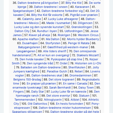
36.
Dalton-brødrene på krigsstien
| 37.
Billy the Kid
| 36.
De sorte
bjerge
| 39.
Dalton-brødrene i sneen
| 40.
Karavanen
| 41.
Spøgelsesbyen
| 42.
Dalton-brødrene forbedrer sig
| 43.
Det 20.
kavaleri
| 44.
Billy the Kid får eskorte
| 45.
Pigtråd over prærien
|
46.
Calamity Jane
| 47.
Lucky Luke afreagerer
| 48.
Dalton-
brødrene i Mexico
| 49.
Møde i tusmørket
| 50.
Diligencen
| 51.
Lucky Luke og den syvende kunstart
| 52.
Grønskollingen
| 53.
Dalton City
| 54.
Rundtur i byen
| 55.
Udfordringen
| 56.
Jesse
James
| 57.
Klaver på afveje
| 58.
Riskrigen
| 59.
Western Circus
|
60.
Apache-kløften
| 61.
Ma Dalton
| 62.
Morris hylder Blueberry
|
63.
Dusørhajen
| 64.
Storfyrsten
| 65.
Penge til Ratata
| 66.
Babygangsteren
| 67.
Gæstfrihed på western-maner
| 68.
Løsgængeren
| 69.
Alle tiders sherif!
| 70.
Den omrejsende
handelsmand
| 71.
Alt er kun en overgang!
| 72.
Stakkels Mozart!
|
73.
Den hvide kavaler
| 74.
Pyskopater på slap line
| 75.
Kejser
Smith
| 76.
Den syngende tråd
| 77.
Ordet
| 78.
Historien om Li-Chi
| 79.
Balladen om Dalton-brødrene
| 80.
Sherifskolen
| 81.
Jolly
Jumpers kærlighed
| 82.
Paradise Gulch
| 83.
Rebet
| 84.
Lovens
vogter
| 85.
Dalton-brødrenes skat
| 86.
Dromedarminen
| 87.
Belgiens 150-årsdag
| 88.
Det store togrøveri
| 89.
Regnskabets
time
| 90.
En prøjser på prærien
| 91.
En same i Canada
| 92.
Den
enarmede tyveknægt
| 93.
Sarah Bernhardt
| 94.
Daisy Town
| 95.
Fingers
| 96.
Daily Star
| 97.
Lucky Luke får en kæreste
| 98.
Den
hjemsøgte ranch
| 99.
Det store eventyr
| 100.
Statuen
| 101.
Tømmerrenden
| 102.
Nitroglycerin
| 103.
Alibiet
| 104.
Athletic
City
| 105.
Olé Daltonitos
| 106.
En hests forsvinden
| 107.
Pony-
ekspressen
| 108.
Dalton-brødrene mister hukommelsen
| 109.
Spøgelses-diligencen
| 110.
Dalton-brødrene skyder på det hele
|