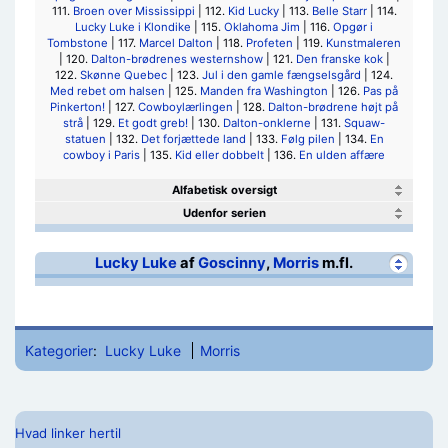
111.
Broen over Mississippi
| 112.
Kid Lucky
| 113.
Belle Starr
| 114.
Lucky Luke i Klondike
| 115.
Oklahoma Jim
| 116.
Opgør i
Tombstone
| 117.
Marcel Dalton
| 118.
Profeten
| 119.
Kunstmaleren
| 120.
Dalton-brødrenes westernshow
| 121.
Den franske kok
|
122.
Skønne Quebec
| 123.
Jul i den gamle fængselsgård
| 124.
Med rebet om halsen
| 125.
Manden fra Washington
| 126.
Pas på
Pinkerton!
| 127.
Cowboylærlingen
| 128.
Dalton-brødrene højt på
strå
| 129.
Et godt greb!
| 130.
Dalton-onklerne
| 131.
Squaw-
statuen
| 132.
Det forjættede land
| 133.
Følg pilen
| 134.
En
cowboy i Paris
| 135.
Kid eller dobbelt
| 136.
En ulden affære
Alfabetisk oversigt
Udenfor serien
Lucky Luke
af
Goscinny
,
Morris
m.fl.
Kategorier
:
Lucky Luke
Morris
Hvad linker hertil