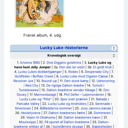
Fransk album, 4. udg.
Lucky Luke-historierne
Kronologisk oversigt
1.
Arizona 1880
| 2.
Dick Diggers guldmine
| 3.
Lucky Luke og
hans hest Jolly Jumper
| 3a.
Den der ler sidst
| 3b.
Et godt trick
|
4.
Lucky Lukes dobbeltgænger
| 5.
Rodeo
| 6.
Desperado City
| 7.
Guldfeber i Buffalo Creek
| 8.
Lucky Luke mod Cigaret-Cæsar
| 9.
Revolver Joe
| 10.
Round-up
| 11.
Den store kamp
| 12.
Udrensning
i Red City
| 13.
De rigtige Dalton-brødre
| 14.
Tumult i
Tumbleweed
| 15.
Dalton-brødrene vender tilbage
| 16.
Doc
Doxey
| 17.
Menneskejagt
| 18.
Phil Defer – Lejemorderen
| 19.
Lucky Luke og "Pille"
| 20.
Spor over prærien
| 21.
Ballade i
Pancake Valley
| 22.
Lucky Luke og Androkles
| 23.
Serenade i
Silvertown
| 24.
Blåfødderne kommer
| 25.
Joss Jamons bande
|
26.
Hestetyvene
| 27.
Dalton-brødrenes fætre
| 28.
Dommeren
|
29.
Vejen til Oklahoma
| 30.
Dalton-brødrenes hævn
| 31.
Mississippi
| 32.
På sporet af Dalton-brødrene
| 33.
Dalton-
brødrene stikker af
| 34.
I boretårnets skygge
| 35.
Slægtsfejden
|