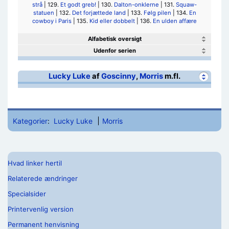
strå
| 129.
Et godt greb!
| 130.
Dalton-onklerne
| 131.
Squaw-
statuen
| 132.
Det forjættede land
| 133.
Følg pilen
| 134.
En
cowboy i Paris
| 135.
Kid eller dobbelt
| 136.
En ulden affære
Alfabetisk oversigt
Udenfor serien
Lucky Luke
af
Goscinny
,
Morris
m.fl.
Kategorier
:
Lucky Luke
Morris
Hvad linker hertil
Relaterede ændringer
Specialsider
Printervenlig version
Permanent henvisning