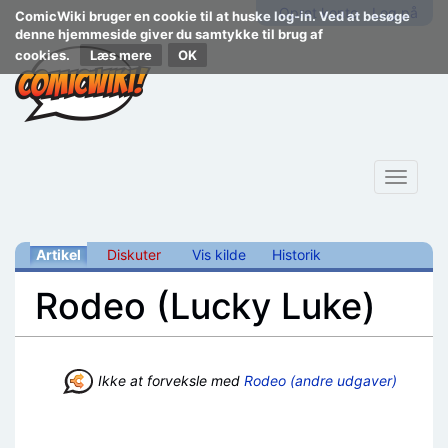
Opret konto
Log på
ComicWiki bruger en cookie til at huske log-in. Ved at besøge
denne hjemmeside giver du samtykke til brug af
cookies.
Læs mere
Toggle
navigat
Artikel
Diskuter
Vis kilde
Historik
Rodeo (Lucky Luke)
Skift til:
navigering
,
søgning
Ikke at forveksle med
Rodeo (andre udgaver)