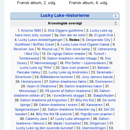
Fransk album, 2. udg.
Fransk album, 4. udg.
Lucky Luke-historierne
Kronologisk oversigt
1.
Arizona 1880
| 2.
Dick Diggers guldmine
| 3.
Lucky Luke og
hans hest Jolly Jumper
| 3a.
Den der ler sidst
| 3b.
Et godt trick
|
4.
Lucky Lukes dobbeltgænger
| 5.
Rodeo
| 6.
Desperado City
| 7.
Guldfeber i Buffalo Creek
| 8.
Lucky Luke mod Cigaret-Cæsar
| 9.
Revolver Joe
| 10.
Round-up
| 11.
Den store kamp
| 12.
Udrensning
i Red City
| 13.
De rigtige Dalton-brødre
| 14.
Tumult i
Tumbleweed
| 15.
Dalton-brødrene vender tilbage
| 16.
Doc
Doxey
| 17.
Menneskejagt
| 18.
Phil Defer – Lejemorderen
| 19.
Lucky Luke og "Pille"
| 20.
Spor over prærien
| 21.
Ballade i
Pancake Valley
| 22.
Lucky Luke og Androkles
| 23.
Serenade i
Silvertown
| 24.
Blåfødderne kommer
| 25.
Joss Jamons bande
|
26.
Hestetyvene
| 27.
Dalton-brødrenes fætre
| 28.
Dommeren
|
29.
Vejen til Oklahoma
| 30.
Dalton-brødrenes hævn
| 31.
Mississippi
| 32.
På sporet af Dalton-brødrene
| 33.
Dalton-
brødrene stikker af
| 34.
I boretårnets skygge
| 35.
Slægtsfejden
|
36.
Dalton-brødrene på krigsstien
| 37.
Billy the Kid
| 36.
De sorte
bjerge
| 39.
Dalton-brødrene i sneen
| 40.
Karavanen
| 41.
Spøgelsesbyen
| 42.
Dalton-brødrene forbedrer sig
| 43.
Det 20.
kavaleri
| 44.
Billy the Kid får eskorte
| 45.
Pigtråd over prærien
|
46.
Calamity Jane
| 47.
Lucky Luke afreagerer
| 48.
Dalton-
brødrene i Mexico
| 49.
Møde i tusmørket
| 50.
Diligencen
| 51.
Lucky Luke og den syvende kunstart
| 52.
Grønskollingen
| 53.