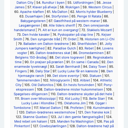
Dalton City
| 54.
Rundtur i byen
| 55.
Udfordringen
| 56.
Jesse
James
| 57.
Klaver på afveje
| 58.
Riskrigen
| 59.
Western Circus
|
60.
Apache-kløften
| 61.
Ma Dalton
| 62.
Morris hylder Blueberry
|
63.
Dusørhajen
| 64.
Storfyrsten
| 65.
Penge til Ratata
| 66.
Babygangsteren
| 67.
Gæstfrihed på western-maner
| 68.
Løsgængeren
| 69.
Alle tiders sherif!
| 70.
Den omrejsende
handelsmand
| 71.
Alt er kun en overgang!
| 72.
Stakkels Mozart!
|
73.
Den hvide kavaler
| 74.
Pyskopater på slap line
| 75.
Kejser
Smith
| 76.
Den syngende tråd
| 77.
Ordet
| 78.
Historien om Li-Chi
| 79.
Balladen om Dalton-brødrene
| 80.
Sherifskolen
| 81.
Jolly
Jumpers kærlighed
| 82.
Paradise Gulch
| 83.
Rebet
| 84.
Lovens
vogter
| 85.
Dalton-brødrenes skat
| 86.
Dromedarminen
| 87.
Belgiens 150-årsdag
| 88.
Det store togrøveri
| 89.
Regnskabets
time
| 90.
En prøjser på prærien
| 91.
En same i Canada
| 92.
Den
enarmede tyveknægt
| 93.
Sarah Bernhardt
| 94.
Daisy Town
| 95.
Fingers
| 96.
Daily Star
| 97.
Lucky Luke får en kæreste
| 98.
Den
hjemsøgte ranch
| 99.
Det store eventyr
| 100.
Statuen
| 101.
Tømmerrenden
| 102.
Nitroglycerin
| 103.
Alibiet
| 104.
Athletic
City
| 105.
Olé Daltonitos
| 106.
En hests forsvinden
| 107.
Pony-
ekspressen
| 108.
Dalton-brødrene mister hukommelsen
| 109.
Spøgelses-diligencen
| 110.
Dalton-brødrene skyder på det hele
|
111.
Broen over Mississippi
| 112.
Kid Lucky
| 113.
Belle Starr
| 114.
Lucky Luke i Klondike
| 115.
Oklahoma Jim
| 116.
Opgør i
Tombstone
| 117.
Marcel Dalton
| 118.
Profeten
| 119.
Kunstmaleren
| 120.
Dalton-brødrenes westernshow
| 121.
Den franske kok
|
122.
Skønne Quebec
| 123.
Jul i den gamle fængselsgård
| 124.
Med rebet om halsen
| 125.
Manden fra Washington
| 126.
Pas på
Pinkerton!
| 127.
Cowboylærlingen
| 128.
Dalton-brødrene højt på