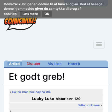
Opret konto
Log på
ComicWiki bruger en cookie til at huske log-in. Ved at besøge
denne hjemmeside giver du samtykke til brug af
cookies.
Læs mere
Toggle
navigat
Artikel
Diskuter
Vis kilde
Historik
Et godt greb!
Skift til:
navigering
,
søgning
«
Dalton-brødrene højt på strå
Lucky Luke
-historie nr. 129
Dalton-onklerne
»
«