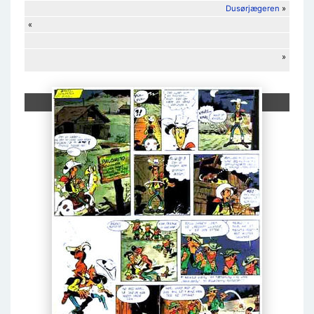
Dusørjægeren
»
«
»