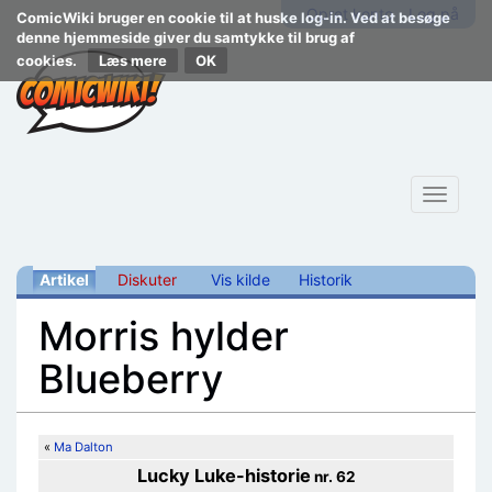
Opret konto
Log på
ComicWiki bruger en cookie til at huske log-in. Ved at besøge
denne hjemmeside giver du samtykke til brug af
cookies.
Læs mere
Toggle
navigat
Artikel
Diskuter
Vis kilde
Historik
Morris hylder
Blueberry
Skift til:
navigering
,
søgning
«
Ma Dalton
Lucky Luke
-historie
nr. 62