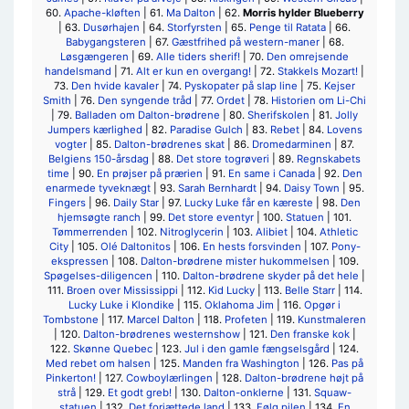
60.
Apache-kløften
| 61.
Ma Dalton
| 62.
Morris hylder Blueberry
| 63.
Dusørhajen
| 64.
Storfyrsten
| 65.
Penge til Ratata
| 66.
Babygangsteren
| 67.
Gæstfrihed på western-maner
| 68.
Løsgængeren
| 69.
Alle tiders sherif!
| 70.
Den omrejsende
handelsmand
| 71.
Alt er kun en overgang!
| 72.
Stakkels Mozart!
|
73.
Den hvide kavaler
| 74.
Pyskopater på slap line
| 75.
Kejser
Smith
| 76.
Den syngende tråd
| 77.
Ordet
| 78.
Historien om Li-Chi
| 79.
Balladen om Dalton-brødrene
| 80.
Sherifskolen
| 81.
Jolly
Jumpers kærlighed
| 82.
Paradise Gulch
| 83.
Rebet
| 84.
Lovens
vogter
| 85.
Dalton-brødrenes skat
| 86.
Dromedarminen
| 87.
Belgiens 150-årsdag
| 88.
Det store togrøveri
| 89.
Regnskabets
time
| 90.
En prøjser på prærien
| 91.
En same i Canada
| 92.
Den
enarmede tyveknægt
| 93.
Sarah Bernhardt
| 94.
Daisy Town
| 95.
Fingers
| 96.
Daily Star
| 97.
Lucky Luke får en kæreste
| 98.
Den
hjemsøgte ranch
| 99.
Det store eventyr
| 100.
Statuen
| 101.
Tømmerrenden
| 102.
Nitroglycerin
| 103.
Alibiet
| 104.
Athletic
City
| 105.
Olé Daltonitos
| 106.
En hests forsvinden
| 107.
Pony-
ekspressen
| 108.
Dalton-brødrene mister hukommelsen
| 109.
Spøgelses-diligencen
| 110.
Dalton-brødrene skyder på det hele
|
111.
Broen over Mississippi
| 112.
Kid Lucky
| 113.
Belle Starr
| 114.
Lucky Luke i Klondike
| 115.
Oklahoma Jim
| 116.
Opgør i
Tombstone
| 117.
Marcel Dalton
| 118.
Profeten
| 119.
Kunstmaleren
| 120.
Dalton-brødrenes westernshow
| 121.
Den franske kok
|
122.
Skønne Quebec
| 123.
Jul i den gamle fængselsgård
| 124.
Med rebet om halsen
| 125.
Manden fra Washington
| 126.
Pas på
Pinkerton!
| 127.
Cowboylærlingen
| 128.
Dalton-brødrene højt på
strå
| 129.
Et godt greb!
| 130.
Dalton-onklerne
| 131.
Squaw-
statuen
| 132.
Det forjættede land
| 133.
Følg pilen
| 134.
En