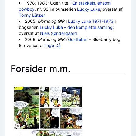
1978, 1983: Uden titel i
En stakkels, ensom
cowboy
, nr. 33 i albumserien
Lucky Luke
; oversat af
Tonny Lützer
2005:
Morris og GIR
i
Lucky Luke 1971-1973
i
bogserien
Lucky Luke – den komplette samling
;
oversat af
Niels Søndergaard
2009:
Morris og GIR
i
Guldfeber
– Blueberry bog
6; oversat af
Inge Då
Forsider m.m.