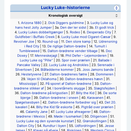
Lucky Luke-historierne
Kronologisk oversigt
1.
Arizona 1880
| 2.
Dick Diggers guldmine
| 3.
Lucky Luke og
hans hest Jolly Jumper
| 3a.
Den der ler sidst
| 3b.
Et godt trick
|
4.
Lucky Lukes dobbeltgænger
| 5.
Rodeo
| 6.
Desperado City
| 7.
Guldfeber i Buffalo Creek
| 8.
Lucky Luke mod Cigaret-Cæsar
| 9.
Revolver Joe
| 10.
Round-up
| 11.
Den store kamp
| 12.
Udrensning
i Red City
| 13.
De rigtige Dalton-brødre
| 14.
Tumult i
Tumbleweed
| 15.
Dalton-brødrene vender tilbage
| 16.
Doc
Doxey
| 17.
Menneskejagt
| 18.
Phil Defer – Lejemorderen
| 19.
Lucky Luke og "Pille"
| 20.
Spor over prærien
| 21.
Ballade i
Pancake Valley
| 22.
Lucky Luke og Androkles
| 23.
Serenade i
Silvertown
| 24.
Blåfødderne kommer
| 25.
Joss Jamons bande
|
26.
Hestetyvene
| 27.
Dalton-brødrenes fætre
| 28.
Dommeren
|
29.
Vejen til Oklahoma
| 30.
Dalton-brødrenes hævn
| 31.
Mississippi
| 32.
På sporet af Dalton-brødrene
| 33.
Dalton-
brødrene stikker af
| 34.
I boretårnets skygge
| 35.
Slægtsfejden
|
36.
Dalton-brødrene på krigsstien
| 37.
Billy the Kid
| 36.
De sorte
bjerge
| 39.
Dalton-brødrene i sneen
| 40.
Karavanen
| 41.
Spøgelsesbyen
| 42.
Dalton-brødrene forbedrer sig
| 43.
Det 20.
kavaleri
| 44.
Billy the Kid får eskorte
| 45.
Pigtråd over prærien
|
46.
Calamity Jane
| 47.
Lucky Luke afreagerer
| 48.
Dalton-
brødrene i Mexico
| 49.
Møde i tusmørket
| 50.
Diligencen
| 51.
Lucky Luke og den syvende kunstart
| 52.
Grønskollingen
| 53.
Dalton City
| 54.
Rundtur i byen
| 55.
Udfordringen
| 56.
Jesse
James
| 57.
Klaver på afveje
| 58.
Riskrigen
| 59.
Western Circus
|