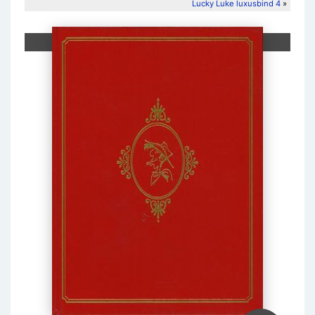
Lucky Luke luxusbind 4
»