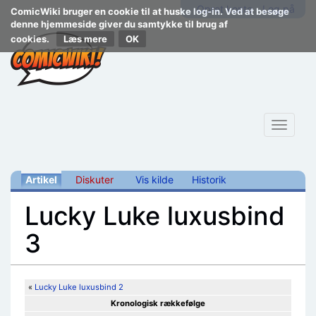
Opret konto
Log på
ComicWiki bruger en cookie til at huske log-in. Ved at besøge
denne hjemmeside giver du samtykke til brug af
cookies.
Læs mere
Toggle
navigat
Artikel
Diskuter
Vis kilde
Historik
Lucky Luke luxusbind
3
Skift til:
navigering
,
søgning
«
Lucky Luke luxusbind 2
Kronologisk rækkefølge