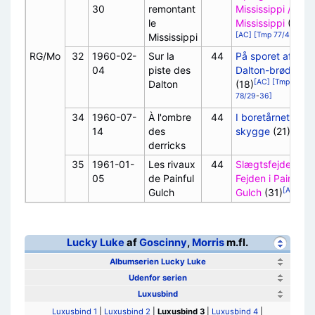
30
remontant
Mississippi /
le
Mississippi
(36)
[AC]
[Tmp
77/41
-
50]
Mississippi
RG/Mo
32
1960-02-
Sur la
44
På sporet af
04
piste des
Dalton-brødrene
[AC]
[Tmp
Dalton
(18)
78/29
-
36]
34
1960-07-
À l'ombre
44
I boretårnets
[AC]
14
des
skygge
(21)
derricks
35
1961-01-
Les rivaux
44
Slægtsfejden /
05
de Painful
Fejden i Painful
[AC]
Gulch
Gulch
(31)
Lucky Luke
af
Goscinny
,
Morris
m.fl.
Albumserien Lucky Luke
Udenfor serien
Luxusbind
Luxusbind 1
|
Luxusbind 2
|
Luxusbind 3
|
Luxusbind 4
|