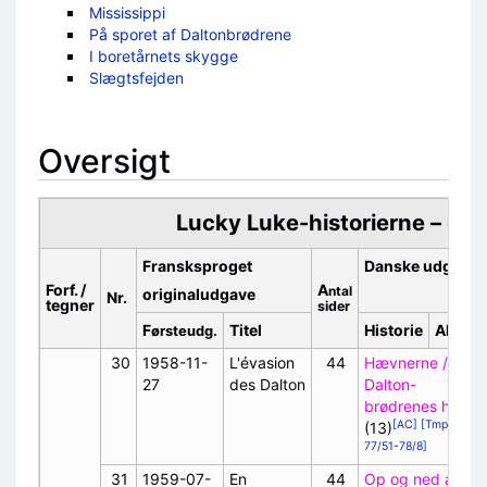
Mississippi
På sporet af Daltonbrødrene
I boretårnets skygge
Slægtsfejden
Oversigt
Lucky Luke-historierne – ove
Fransksproget
Danske udgaver
Forf. /
A
ntal
originaludgave
Nr.
tegner
sider
F
Titel
Historie
Album
ørsteudg.
30
1958-11-
L'évasion
44
Hævnerne /
27
des Dalton
Dalton-
brødrenes hævn
[AC]
[Tmp
(13)
77/51
-
78/8]
31
1959-07-
En
44
Op og ned ad