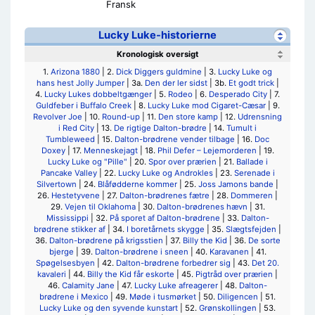
Fransk
Lucky Luke-historierne
Kronologisk oversigt
1.
Arizona 1880
| 2.
Dick Diggers guldmine
| 3.
Lucky Luke og
hans hest Jolly Jumper
| 3a.
Den der ler sidst
| 3b.
Et godt trick
|
4.
Lucky Lukes dobbeltgænger
| 5.
Rodeo
| 6.
Desperado City
| 7.
Guldfeber i Buffalo Creek
| 8.
Lucky Luke mod Cigaret-Cæsar
| 9.
Revolver Joe
| 10.
Round-up
| 11.
Den store kamp
| 12.
Udrensning
i Red City
| 13.
De rigtige Dalton-brødre
| 14.
Tumult i
Tumbleweed
| 15.
Dalton-brødrene vender tilbage
| 16.
Doc
Doxey
| 17.
Menneskejagt
| 18.
Phil Defer – Lejemorderen
| 19.
Lucky Luke og "Pille"
| 20.
Spor over prærien
| 21.
Ballade i
Pancake Valley
| 22.
Lucky Luke og Androkles
| 23.
Serenade i
Silvertown
| 24.
Blåfødderne kommer
| 25.
Joss Jamons bande
|
26.
Hestetyvene
| 27.
Dalton-brødrenes fætre
| 28.
Dommeren
|
29.
Vejen til Oklahoma
| 30.
Dalton-brødrenes hævn
| 31.
Mississippi
| 32.
På sporet af Dalton-brødrene
| 33.
Dalton-
brødrene stikker af
| 34.
I boretårnets skygge
| 35.
Slægtsfejden
|
36.
Dalton-brødrene på krigsstien
| 37.
Billy the Kid
| 36.
De sorte
bjerge
| 39.
Dalton-brødrene i sneen
| 40.
Karavanen
| 41.
Spøgelsesbyen
| 42.
Dalton-brødrene forbedrer sig
| 43.
Det 20.
kavaleri
| 44.
Billy the Kid får eskorte
| 45.
Pigtråd over prærien
|
46.
Calamity Jane
| 47.
Lucky Luke afreagerer
| 48.
Dalton-
brødrene i Mexico
| 49.
Møde i tusmørket
| 50.
Diligencen
| 51.
Lucky Luke og den syvende kunstart
| 52.
Grønskollingen
| 53.