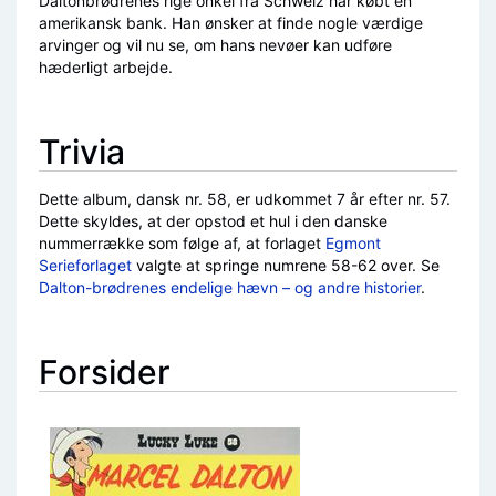
Daltonbrødrenes rige onkel fra Schweiz har købt en
amerikansk bank. Han ønsker at finde nogle værdige
arvinger og vil nu se, om hans nevøer kan udføre
hæderligt arbejde.
Trivia
Dette album, dansk nr. 58, er udkommet 7 år efter nr. 57.
Dette skyldes, at der opstod et hul i den danske
nummerrække som følge af, at forlaget
Egmont
Serieforlaget
valgte at springe numrene 58-62 over. Se
Dalton-brødrenes endelige hævn – og andre historier
.
Forsider