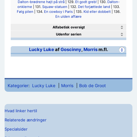
Dalton-brødrene højt på strå
| 129.
Et godt greb!
| 130.
Dalton-
onklerne
| 131.
Squaw-statuen
| 132.
Det forjættede land
| 133.
Følg pilen
| 134.
En cowboy i Paris
| 135.
Kid eller dobbelt
| 136.
En ulden affære
Alfabetisk oversigt
Udenfor serien
Lucky Luke
af
Goscinny
,
Morris
m.fl.
Kategorier
:
Lucky Luke
Morris
Bob de Groot
Hvad linker hertil
Relaterede ændringer
Specialsider