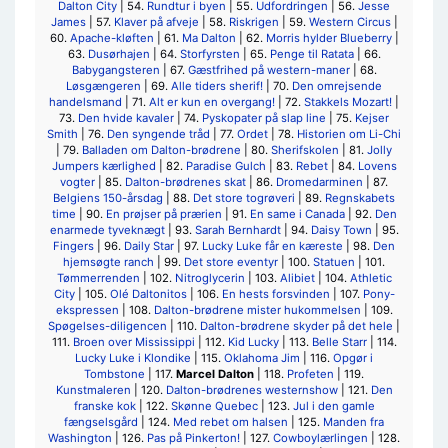
Dalton City
| 54.
Rundtur i byen
| 55.
Udfordringen
| 56.
Jesse
James
| 57.
Klaver på afveje
| 58.
Riskrigen
| 59.
Western Circus
|
60.
Apache-kløften
| 61.
Ma Dalton
| 62.
Morris hylder Blueberry
|
63.
Dusørhajen
| 64.
Storfyrsten
| 65.
Penge til Ratata
| 66.
Babygangsteren
| 67.
Gæstfrihed på western-maner
| 68.
Løsgængeren
| 69.
Alle tiders sherif!
| 70.
Den omrejsende
handelsmand
| 71.
Alt er kun en overgang!
| 72.
Stakkels Mozart!
|
73.
Den hvide kavaler
| 74.
Pyskopater på slap line
| 75.
Kejser
Smith
| 76.
Den syngende tråd
| 77.
Ordet
| 78.
Historien om Li-Chi
| 79.
Balladen om Dalton-brødrene
| 80.
Sherifskolen
| 81.
Jolly
Jumpers kærlighed
| 82.
Paradise Gulch
| 83.
Rebet
| 84.
Lovens
vogter
| 85.
Dalton-brødrenes skat
| 86.
Dromedarminen
| 87.
Belgiens 150-årsdag
| 88.
Det store togrøveri
| 89.
Regnskabets
time
| 90.
En prøjser på prærien
| 91.
En same i Canada
| 92.
Den
enarmede tyveknægt
| 93.
Sarah Bernhardt
| 94.
Daisy Town
| 95.
Fingers
| 96.
Daily Star
| 97.
Lucky Luke får en kæreste
| 98.
Den
hjemsøgte ranch
| 99.
Det store eventyr
| 100.
Statuen
| 101.
Tømmerrenden
| 102.
Nitroglycerin
| 103.
Alibiet
| 104.
Athletic
City
| 105.
Olé Daltonitos
| 106.
En hests forsvinden
| 107.
Pony-
ekspressen
| 108.
Dalton-brødrene mister hukommelsen
| 109.
Spøgelses-diligencen
| 110.
Dalton-brødrene skyder på det hele
|
111.
Broen over Mississippi
| 112.
Kid Lucky
| 113.
Belle Starr
| 114.
Lucky Luke i Klondike
| 115.
Oklahoma Jim
| 116.
Opgør i
Tombstone
| 117.
Marcel Dalton
| 118.
Profeten
| 119.
Kunstmaleren
| 120.
Dalton-brødrenes westernshow
| 121.
Den
franske kok
| 122.
Skønne Quebec
| 123.
Jul i den gamle
fængselsgård
| 124.
Med rebet om halsen
| 125.
Manden fra
Washington
| 126.
Pas på Pinkerton!
| 127.
Cowboylærlingen
| 128.