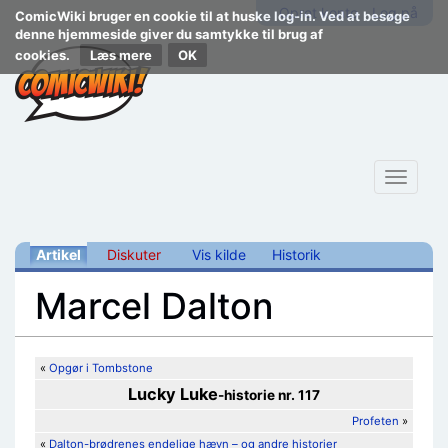
Opret konto
Log på
ComicWiki bruger en cookie til at huske log-in. Ved at besøge
denne hjemmeside giver du samtykke til brug af
cookies.
Læs mere
Toggle
navigat
Artikel
Diskuter
Vis kilde
Historik
Marcel Dalton
Skift til:
navigering
,
søgning
«
Opgør i Tombstone
Lucky Luke
-historie nr. 117
Profeten
»
«
Dalton-brødrenes endelige hævn – og andre historier