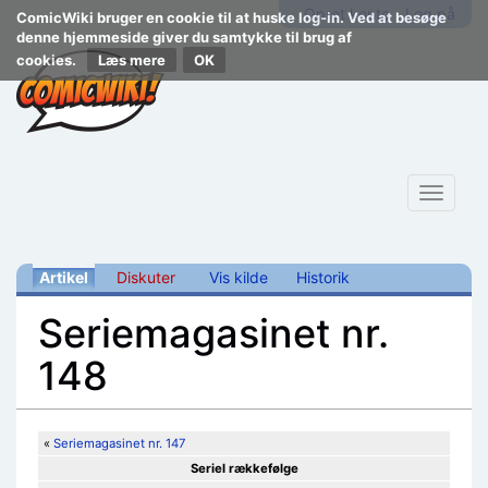
Opret konto
Log på
ComicWiki bruger en cookie til at huske log-in. Ved at besøge
denne hjemmeside giver du samtykke til brug af
cookies.
Læs mere
Toggle
navigat
Artikel
Diskuter
Vis kilde
Historik
Seriemagasinet nr.
148
Skift til:
navigering
,
søgning
«
Seriemagasinet nr. 147
Seriel rækkefølge