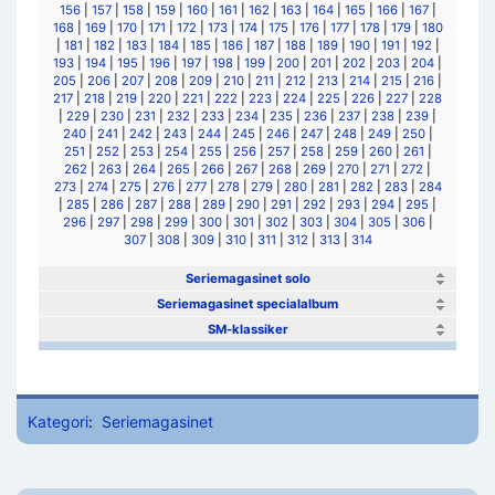
156
|
157
|
158
|
159
|
160
|
161
|
162
|
163
|
164
|
165
|
166
|
167
|
168
|
169
|
170
|
171
|
172
|
173
|
174
|
175
|
176
|
177
|
178
|
179
|
180
|
181
|
182
|
183
|
184
|
185
|
186
|
187
|
188
|
189
|
190
|
191
|
192
|
193
|
194
|
195
|
196
|
197
|
198
|
199
|
200
|
201
|
202
|
203
|
204
|
205
|
206
|
207
|
208
|
209
|
210
|
211
|
212
|
213
|
214
|
215
|
216
|
217
|
218
|
219
|
220
|
221
|
222
|
223
|
224
|
225
|
226
|
227
|
228
|
229
|
230
|
231
|
232
|
233
|
234
|
235
|
236
|
237
|
238
|
239
|
240
|
241
|
242
|
243
|
244
|
245
|
246
|
247
|
248
|
249
|
250
|
251
|
252
|
253
|
254
|
255
|
256
|
257
|
258
|
259
|
260
|
261
|
262
|
263
|
264
|
265
|
266
|
267
|
268
|
269
|
270
|
271
|
272
|
273
|
274
|
275
|
276
|
277
|
278
|
279
|
280
|
281
|
282
|
283
|
284
|
285
|
286
|
287
|
288
|
289
|
290
|
291
|
292
|
293
|
294
|
295
|
296
|
297
|
298
|
299
|
300
|
301
|
302
|
303
|
304
|
305
|
306
|
307
|
308
|
309
|
310
|
311
|
312
|
313
|
314
Seriemagasinet solo
Seriemagasinet specialalbum
SM-klassiker
Kategori
:
Seriemagasinet