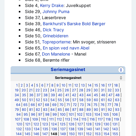
Side 4,
Kerry Drake
: Juvelkuppet
Side 29,
Johnny Puma
Side 37, Læserbreve
Side 39,
Bankhurst's Barske Bold Børger
Side 46,
Dick Tracy
Side 50,
Grinebideren
Side 51,
Topreporterne
: Min svoger, strisseren
Side 65,
En spion ved navn Abel
Side 67,
Don Manelone
- Manel
Side 68, Berømte rifler
Seriemagasinet
Seriemagasinet
1
|
2
|
3
|
4
|
5
|
6
|
7
|
8
|
9
|
10
|
11
|
12
|
13
|
14
|
15
|
16
|
17
|
18
|
19
|
20
|
21
|
22
|
23
|
24
|
25
|
26
|
27
|
28
|
29
|
30
|
31
|
32
|
33
|
34
|
35
|
36
|
37
|
38
|
39
|
40
|
41
|
42
|
43
|
44
|
45
|
46
|
47
|
48
|
49
|
50
|
51
|
52
|
53
|
54
|
55
|
56
|
57
|
58
|
59
|
60
|
61
|
62
|
63
|
64
|
65
|
66
|
67
|
68
|
69
|
70
|
71
|
72
|
73
|
74
|
75
|
76
|
77
|
78
|
79
|
80
|
81
|
82
|
83
|
84
|
85
|
86
|
87
|
88
|
89
|
90
|
91
|
92
|
93
|
94
|
95
|
96
|
97
|
98
|
99
|
100
|
101
|
102
|
103
|
104
|
105
|
106
|
107
|
108
|
109
|
110
|
111
|
112
|
113
|
114
|
115
|
116
|
117
|
118
|
119
|
120
|
121
|
122
|
123
|
124
|
125
|
126
|
127
|
128
|
129
|
130
|
131
|
132
|
133
|
134
|
135
|
136
|
137
|
138
|
139
|
140
|
141
|
142
|
143
|
144
|
145
|
146
|
147
|
148
|
149
|
150
|
151
|
152
|
153
|
154
|
155
|