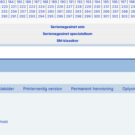
183
|
184
|
185
|
186
|
187
|
188
|
189
|
190
|
191
|
192
|
193
|
194
|
195
|
196
|
197
|
198
|
220
|
221
|
222
|
223
|
224
|
225
|
226
|
227
|
228
|
229
|
230
|
231
|
232
|
233
|
23
|
255
|
256
|
257
|
258
|
259
|
260
|
261
|
262
|
263
|
264
|
265
|
266
|
267
|
268
|
26
|
290
|
291
|
292
|
293
|
294
|
295
|
296
|
297
|
298
|
299
|
300
|
301
|
302
|
303
|
30
Seriemagasinet solo
Seriemagasinet specialalbum
SM-klassiker
ialsider
Printervenlig version
Permanent henvisning
Oplysn
ehold