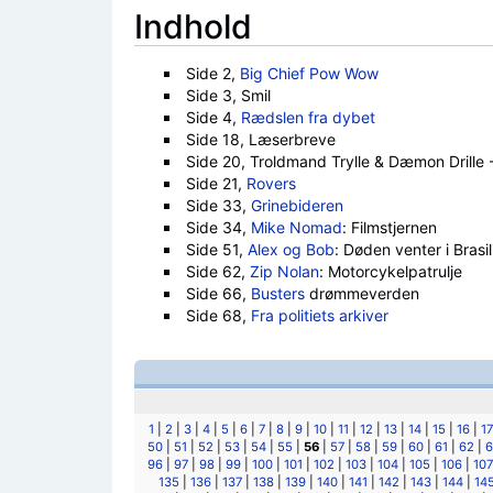
Indhold
Side 2,
Big Chief Pow Wow
Side 3, Smil
Side 4,
Rædslen fra dybet
Side 18, Læserbreve
Side 20, Troldmand Trylle & Dæmon Drille 
Side 21,
Rovers
Side 33,
Grinebideren
Side 34,
Mike Nomad
: Filmstjernen
Side 51,
Alex og Bob
: Døden venter i Brasil
Side 62,
Zip Nolan
: Motorcykelpatrulje
Side 66,
Busters
drømmeverden
Side 68,
Fra politiets arkiver
1
|
2
|
3
|
4
|
5
|
6
|
7
|
8
|
9
|
10
|
11
|
12
|
13
|
14
|
15
|
16
|
17
50
|
51
|
52
|
53
|
54
|
55
|
56
|
57
|
58
|
59
|
60
|
61
|
62
|
6
96
|
97
|
98
|
99
|
100
|
101
|
102
|
103
|
104
|
105
|
106
|
107
135
|
136
|
137
|
138
|
139
|
140
|
141
|
142
|
143
|
144
|
14