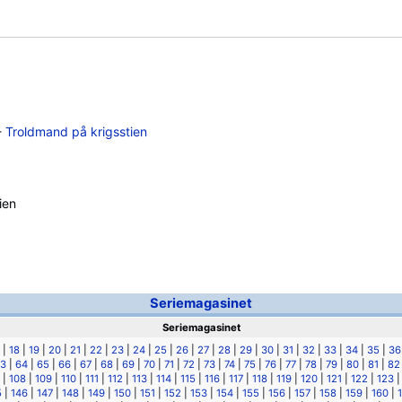
-
Troldmand på krigsstien
ien
Seriemagasinet
Seriemagasinet
|
18
|
19
|
20
|
21
|
22
|
23
|
24
|
25
|
26
|
27
|
28
|
29
|
30
|
31
|
32
|
33
|
34
|
35
|
36
3
|
64
|
65
|
66
|
67
|
68
|
69
|
70
|
71
|
72
|
73
|
74
|
75
|
76
|
77
|
78
|
79
|
80
|
81
|
82
|
108
|
109
|
110
|
111
|
112
|
113
|
114
|
115
|
116
|
117
|
118
|
119
|
120
|
121
|
122
|
123
5
|
146
|
147
|
148
|
149
|
150
|
151
|
152
|
153
|
154
|
155
|
156
|
157
|
158
|
159
|
160
|