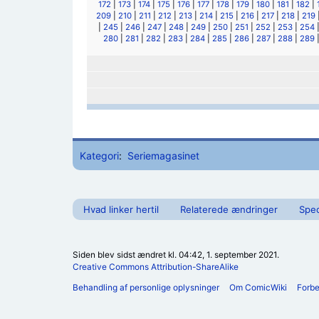
172
|
173
|
174
|
175
|
176
|
177
|
178
|
179
|
180
|
181
|
182
|
209
|
210
|
211
|
212
|
213
|
214
|
215
|
216
|
217
|
218
|
219
|
245
|
246
|
247
|
248
|
249
|
250
|
251
|
252
|
253
|
254
280
|
281
|
282
|
283
|
284
|
285
|
286
|
287
|
288
|
289
Kategori
:
Seriemagasinet
Hvad linker hertil
Relaterede ændringer
Spec
Siden blev sidst ændret kl. 04:42, 1. september 2021.
Creative Commons Attribution-ShareAlike
Behandling af personlige oplysninger
Om ComicWiki
Forb