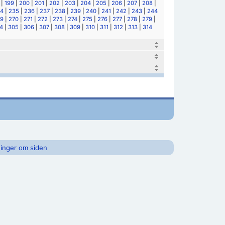
|
199
|
200
|
201
|
202
|
203
|
204
|
205
|
206
|
207
|
208
|
4
|
235
|
236
|
237
|
238
|
239
|
240
|
241
|
242
|
243
|
244
9
|
270
|
271
|
272
|
273
|
274
|
275
|
276
|
277
|
278
|
279
|
4
|
305
|
306
|
307
|
308
|
309
|
310
|
311
|
312
|
313
|
314
inger om siden