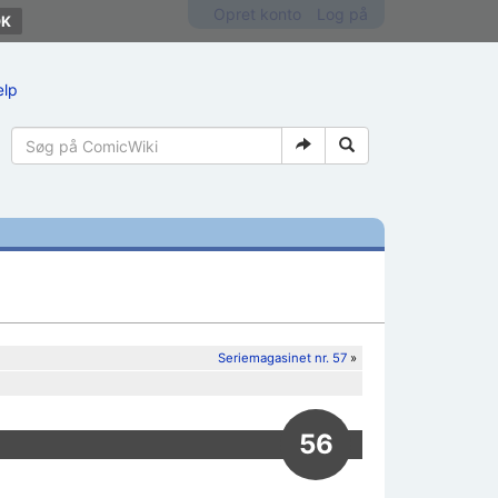
Opret konto
Log på
ælp
Seriemagasinet nr. 57
»
56