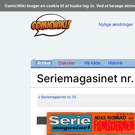
ComicWiki bruger en cookie til at huske log-in. Ved at besøge denn
Nylige ændringer
Artikel
Diskuter
Vis kilde
Historik
Seriemagasinet nr.
Skift til:
navigering
,
søgning
«
Seriemagasinet nr. 55