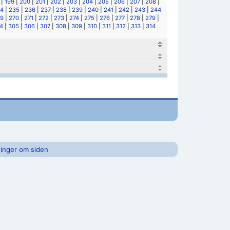
|
199
|
200
|
201
|
202
|
203
|
204
|
205
|
206
|
207
|
208
|
4
|
235
|
236
|
237
|
238
|
239
|
240
|
241
|
242
|
243
|
244
9
|
270
|
271
|
272
|
273
|
274
|
275
|
276
|
277
|
278
|
279
|
4
|
305
|
306
|
307
|
308
|
309
|
310
|
311
|
312
|
313
|
314
inger om siden