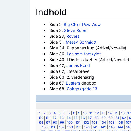
Indhold
Side 2,
Big Chief Pow Wow
Side 3,
Steve Roper
Side 23,
Rovers
Side 31,
Messy Schmidtt
Side 34, Kuppenes kup (Artikel/Novelle)
Side 36,
Løn som forskyldt
Side 40, I Dødens kæber (Artikel/Novelle)
Side 42,
James Pond
Side 62, Læserbreve
Side 63, 2. verdenskrig
Side 67,
Busters
dagbog
Side 68,
Gakgakgade 13
1
|
2
|
3
|
4
|
5
|
6
|
7
|
8
|
9
|
10
|
11
|
12
|
13
|
14
|
15
|
16
|
17
50
|
51
|
52
|
53
|
54
|
55
|
56
|
57
|
58
|
59
|
60
|
61
|
62
|
6
96
|
97
|
98
|
99
|
100
|
101
|
102
|
103
|
104
|
105
|
106
|
107
135
|
136
|
137
|
138
|
139
|
140
|
141
|
142
|
143
|
144
|
14