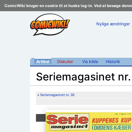
ComicWiki bruger en cookie til at huske log-in. Ved at besøge denn
Nylige ændringer
Artikel
Diskuter
Vis kilde
Historik
Seriemagasinet nr.
Skift til:
navigering
,
søgning
«
Seriemagasinet nr. 36