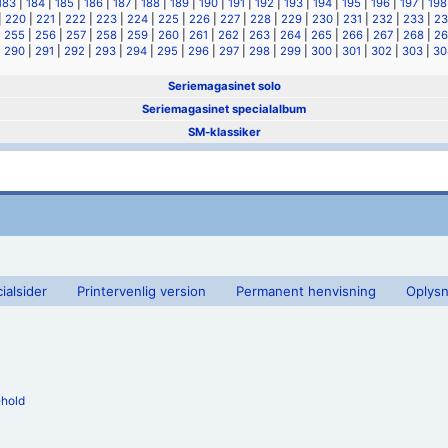
183
|
184
|
185
|
186
|
187
|
188
|
189
|
190
|
191
|
192
|
193
|
194
|
195
|
196
|
197
|
198
|
220
|
221
|
222
|
223
|
224
|
225
|
226
|
227
|
228
|
229
|
230
|
231
|
232
|
233
|
23
|
255
|
256
|
257
|
258
|
259
|
260
|
261
|
262
|
263
|
264
|
265
|
266
|
267
|
268
|
26
|
290
|
291
|
292
|
293
|
294
|
295
|
296
|
297
|
298
|
299
|
300
|
301
|
302
|
303
|
30
Seriemagasinet solo
Seriemagasinet specialalbum
SM-klassiker
ialsider
Printervenlig version
Permanent henvisning
Oplysn
ehold