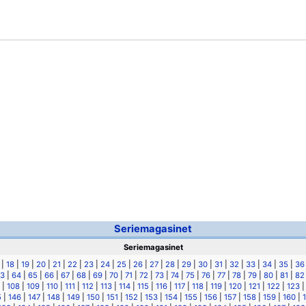
Seriemagasinet
Seriemagasinet
|
18
|
19
|
20
|
21
|
22
|
23
|
24
|
25
|
26
|
27
|
28
|
29
|
30
|
31
|
32
|
33
|
34
|
35
|
36
3
|
64
|
65
|
66
|
67
|
68
|
69
|
70
|
71
|
72
|
73
|
74
|
75
|
76
|
77
|
78
|
79
|
80
|
81
|
82
|
108
|
109
|
110
|
111
|
112
|
113
|
114
|
115
|
116
|
117
|
118
|
119
|
120
|
121
|
122
|
123
5
|
146
|
147
|
148
|
149
|
150
|
151
|
152
|
153
|
154
|
155
|
156
|
157
|
158
|
159
|
160
|