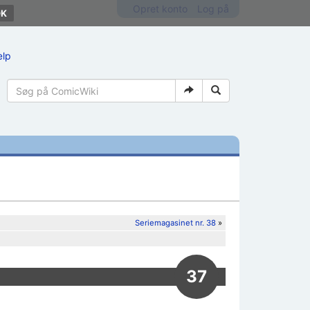
Opret konto
Log på
ælp
Seriemagasinet nr. 38
»
37