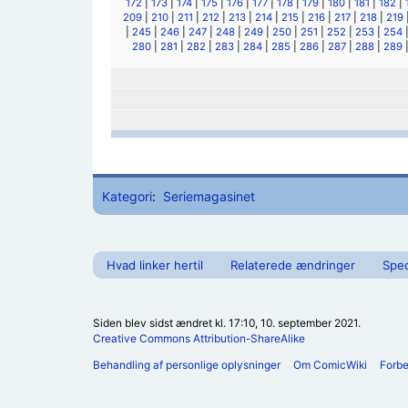
172
|
173
|
174
|
175
|
176
|
177
|
178
|
179
|
180
|
181
|
182
|
209
|
210
|
211
|
212
|
213
|
214
|
215
|
216
|
217
|
218
|
219
|
245
|
246
|
247
|
248
|
249
|
250
|
251
|
252
|
253
|
254
280
|
281
|
282
|
283
|
284
|
285
|
286
|
287
|
288
|
289
Kategori
:
Seriemagasinet
Hvad linker hertil
Relaterede ændringer
Spec
Siden blev sidst ændret kl. 17:10, 10. september 2021.
Creative Commons Attribution-ShareAlike
Behandling af personlige oplysninger
Om ComicWiki
Forb