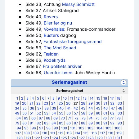
Side 33, Achtung
Messy Schmidtt
Side 37, Artikel: Stalingrad
Side 40,
Rovers
Side 49,
Biler før og nu
Side 49,
Vovehalse
: Frømands-commandoer
Side 50,
Busters
dagbog
Side 52,
Fantastiske foregangsmænd
Side 53,
The Mod Squad
Side 62,
Fælden
Side 66,
Kodekryds
Side 67,
Fra politiets arkiver
Side 68,
Udenfor loven
: John Wesley Hardin
Seriemagasinet
Seriemagasinet
1
|
2
|
3
|
4
|
5
|
6
|
7
|
8
|
9
|
10
|
11
|
12
|
13
|
14
|
15
|
16
|
17
|
18
|
19
|
20
|
21
|
22
|
23
|
24
|
25
|
26
|
27
|
28
|
29
|
30
|
31
|
32
|
33
|
34
|
35
|
36
|
37
|
38
|
39
|
40
|
41
|
42
|
43
|
44
|
45
|
46
|
47
|
48
|
49
|
50
|
51
|
52
|
53
|
54
|
55
|
56
|
57
|
58
|
59
|
60
|
61
|
62
|
63
|
64
|
65
|
66
|
67
|
68
|
69
|
70
|
71
|
72
|
73
|
74
|
75
|
76
|
77
|
78
|
79
|
80
|
81
|
82
|
83
|
84
|
85
|
86
|
87
|
88
|
89
|
90
|
91
|
92
|
93
|
94
|
95
|
96
|
97
|
98
|
99
|
100
|
101
|
102
|
103
|
104
|
105
|
106
|
107
|
108
|
109
|
110
|
111
|
112
|
113
|
114
|
115
|
116
|
117
|
118
|
119
|
120
|
121
|
122
|
123
|
124
|
125
|
126
|
127
|
128
|
129
|
130
|
131
|