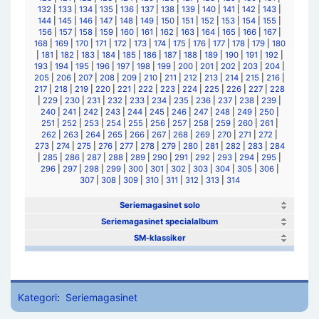
132
|
133
|
134
|
135
|
136
|
137
|
138
|
139
|
140
|
141
|
142
|
143
|
144
|
145
|
146
|
147
|
148
|
149
|
150
|
151
|
152
|
153
|
154
|
155
|
156
|
157
|
158
|
159
|
160
|
161
|
162
|
163
|
164
|
165
|
166
|
167
|
168
|
169
|
170
|
171
|
172
|
173
|
174
|
175
|
176
|
177
|
178
|
179
|
180
|
181
|
182
|
183
|
184
|
185
|
186
|
187
|
188
|
189
|
190
|
191
|
192
|
193
|
194
|
195
|
196
|
197
|
198
|
199
|
200
|
201
|
202
|
203
|
204
|
205
|
206
|
207
|
208
|
209
|
210
|
211
|
212
|
213
|
214
|
215
|
216
|
217
|
218
|
219
|
220
|
221
|
222
|
223
|
224
|
225
|
226
|
227
|
228
|
229
|
230
|
231
|
232
|
233
|
234
|
235
|
236
|
237
|
238
|
239
|
240
|
241
|
242
|
243
|
244
|
245
|
246
|
247
|
248
|
249
|
250
|
251
|
252
|
253
|
254
|
255
|
256
|
257
|
258
|
259
|
260
|
261
|
262
|
263
|
264
|
265
|
266
|
267
|
268
|
269
|
270
|
271
|
272
|
273
|
274
|
275
|
276
|
277
|
278
|
279
|
280
|
281
|
282
|
283
|
284
|
285
|
286
|
287
|
288
|
289
|
290
|
291
|
292
|
293
|
294
|
295
|
296
|
297
|
298
|
299
|
300
|
301
|
302
|
303
|
304
|
305
|
306
|
307
|
308
|
309
|
310
|
311
|
312
|
313
|
314
Seriemagasinet solo
Seriemagasinet specialalbum
SM-klassiker
Kategori
:
Seriemagasinet