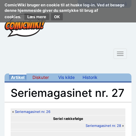
Opret konto
Log på
ComicWiki bruger en cookie til at huske log-in. Ved at besøge
denne hjemmeside giver du samtykke til brug af
cookies.
Læs mere
Toggle
navigat
Artikel
Diskuter
Vis kilde
Historik
Seriemagasinet nr. 27
Skift til:
navigering
,
søgning
«
Seriemagasinet nr. 26
Seriel rækkefølge
Seriemagasinet nr. 28
»