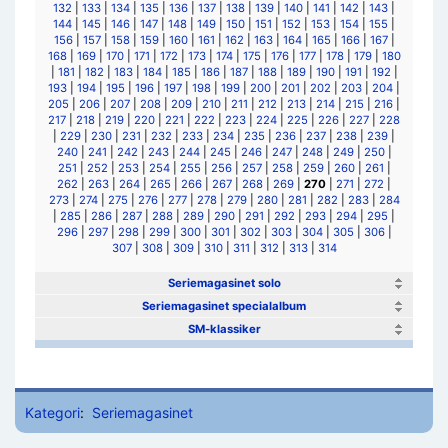
132
|
133
|
134
|
135
|
136
|
137
|
138
|
139
|
140
|
141
|
142
|
143
|
144
|
145
|
146
|
147
|
148
|
149
|
150
|
151
|
152
|
153
|
154
|
155
|
156
|
157
|
158
|
159
|
160
|
161
|
162
|
163
|
164
|
165
|
166
|
167
|
168
|
169
|
170
|
171
|
172
|
173
|
174
|
175
|
176
|
177
|
178
|
179
|
180
|
181
|
182
|
183
|
184
|
185
|
186
|
187
|
188
|
189
|
190
|
191
|
192
|
193
|
194
|
195
|
196
|
197
|
198
|
199
|
200
|
201
|
202
|
203
|
204
|
205
|
206
|
207
|
208
|
209
|
210
|
211
|
212
|
213
|
214
|
215
|
216
|
217
|
218
|
219
|
220
|
221
|
222
|
223
|
224
|
225
|
226
|
227
|
228
|
229
|
230
|
231
|
232
|
233
|
234
|
235
|
236
|
237
|
238
|
239
|
240
|
241
|
242
|
243
|
244
|
245
|
246
|
247
|
248
|
249
|
250
|
251
|
252
|
253
|
254
|
255
|
256
|
257
|
258
|
259
|
260
|
261
|
262
|
263
|
264
|
265
|
266
|
267
|
268
|
269
|
270
|
271
|
272
|
273
|
274
|
275
|
276
|
277
|
278
|
279
|
280
|
281
|
282
|
283
|
284
|
285
|
286
|
287
|
288
|
289
|
290
|
291
|
292
|
293
|
294
|
295
|
296
|
297
|
298
|
299
|
300
|
301
|
302
|
303
|
304
|
305
|
306
|
307
|
308
|
309
|
310
|
311
|
312
|
313
|
314
Seriemagasinet solo
Seriemagasinet specialalbum
SM-klassiker
Kategori
:
Seriemagasinet