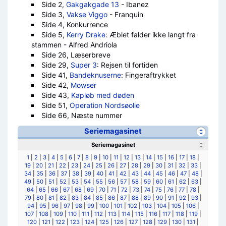
Side 2,
Gakgakgade 13
- Ibanez
Side 3,
Vakse Viggo
- Franquin
Side 4, Konkurrence
Side 5,
Kerry Drake
: Æblet falder ikke langt fra
stammen - Alfred Andriola
Side 26, Læserbreve
Side 29,
Super 3
: Rejsen til fortiden
Side 41,
Bandeknuserne
: Fingeraftrykket
Side 42,
Mowser
Side 43,
Kapløb med døden
Side 51,
Operation Nordsøolie
Side 66, Næste nummer
Seriemagasinet
Seriemagasinet
1
|
2
|
3
|
4
|
5
|
6
|
7
|
8
|
9
|
10
|
11
|
12
|
13
|
14
|
15
|
16
|
17
|
18
|
19
|
20
|
21
|
22
|
23
|
24
|
25
|
26
|
27
|
28
|
29
|
30
|
31
|
32
|
33
|
34
|
35
|
36
|
37
|
38
|
39
|
40
|
41
|
42
|
43
|
44
|
45
|
46
|
47
|
48
|
49
|
50
|
51
|
52
|
53
|
54
|
55
|
56
|
57
|
58
|
59
|
60
|
61
|
62
|
63
|
64
|
65
|
66
|
67
|
68
|
69
|
70
|
71
|
72
|
73
|
74
|
75
|
76
|
77
|
78
|
79
|
80
|
81
|
82
|
83
|
84
|
85
|
86
|
87
|
88
|
89
|
90
|
91
|
92
|
93
|
94
|
95
|
96
|
97
|
98
|
99
|
100
|
101
|
102
|
103
|
104
|
105
|
106
|
107
|
108
|
109
|
110
|
111
|
112
|
113
|
114
|
115
|
116
|
117
|
118
|
119
|
120
|
121
|
122
|
123
|
124
|
125
|
126
|
127
|
128
|
129
|
130
|
131
|