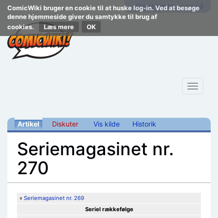
Opret konto
Log på
ComicWiki bruger en cookie til at huske log-in. Ved at besøge
denne hjemmeside giver du samtykke til brug af
cookies.
Læs mere
Toggle
navigat
Artikel
Diskuter
Vis kilde
Historik
Seriemagasinet nr.
270
Skift til:
navigering
,
søgning
«
Seriemagasinet nr. 269
Seriel rækkefølge