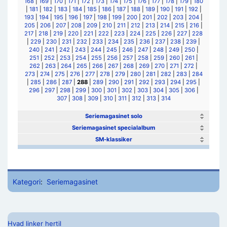
168
|
169
|
170
|
171
|
172
|
173
|
174
|
175
|
176
|
177
|
178
|
179
|
180
|
181
|
182
|
183
|
184
|
185
|
186
|
187
|
188
|
189
|
190
|
191
|
192
|
193
|
194
|
195
|
196
|
197
|
198
|
199
|
200
|
201
|
202
|
203
|
204
|
205
|
206
|
207
|
208
|
209
|
210
|
211
|
212
|
213
|
214
|
215
|
216
|
217
|
218
|
219
|
220
|
221
|
222
|
223
|
224
|
225
|
226
|
227
|
228
|
229
|
230
|
231
|
232
|
233
|
234
|
235
|
236
|
237
|
238
|
239
|
240
|
241
|
242
|
243
|
244
|
245
|
246
|
247
|
248
|
249
|
250
|
251
|
252
|
253
|
254
|
255
|
256
|
257
|
258
|
259
|
260
|
261
|
262
|
263
|
264
|
265
|
266
|
267
|
268
|
269
|
270
|
271
|
272
|
273
|
274
|
275
|
276
|
277
|
278
|
279
|
280
|
281
|
282
|
283
|
284
|
285
|
286
|
287
|
288
|
289
|
290
|
291
|
292
|
293
|
294
|
295
|
296
|
297
|
298
|
299
|
300
|
301
|
302
|
303
|
304
|
305
|
306
|
307
|
308
|
309
|
310
|
311
|
312
|
313
|
314
Seriemagasinet solo
Seriemagasinet specialalbum
SM-klassiker
Kategori
:
Seriemagasinet
Hvad linker hertil