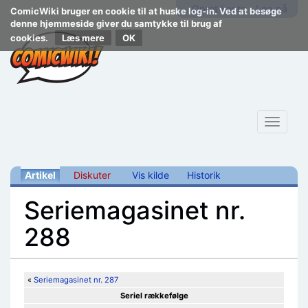
Opret konto
Log på
ComicWiki bruger en cookie til at huske log-in. Ved at besøge
denne hjemmeside giver du samtykke til brug af
cookies.
Læs mere
Toggle
navigat
Artikel
Diskuter
Vis kilde
Historik
Seriemagasinet nr.
288
Skift til:
navigering
,
søgning
«
Seriemagasinet nr. 287
Seriel rækkefølge