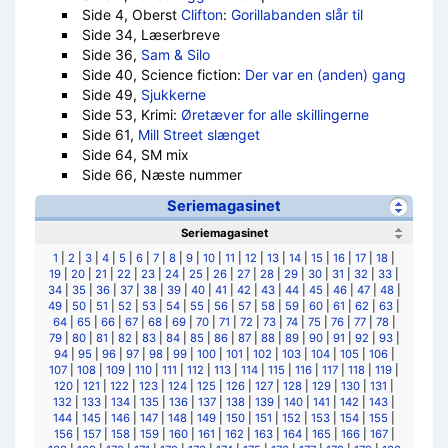
Side 4, Oberst
Clifton
:
Gorillabanden slår til
Side 34, Læserbreve
Side 36,
Sam & Silo
Side 40, Science fiction:
Der var en (anden) gang
Side 49,
Sjukkerne
Side 53, Krimi:
Øretæver for alle skillingerne
Side 61,
Mill Street slænget
Side 64, SM mix
Side 66, Næste nummer
Seriemagasinet
Seriemagasinet
1
|
2
|
3
|
4
|
5
|
6
|
7
|
8
|
9
|
10
|
11
|
12
|
13
|
14
|
15
|
16
|
17
|
18
|
19
|
20
|
21
|
22
|
23
|
24
|
25
|
26
|
27
|
28
|
29
|
30
|
31
|
32
|
33
|
34
|
35
|
36
|
37
|
38
|
39
|
40
|
41
|
42
|
43
|
44
|
45
|
46
|
47
|
48
|
49
|
50
|
51
|
52
|
53
|
54
|
55
|
56
|
57
|
58
|
59
|
60
|
61
|
62
|
63
|
64
|
65
|
66
|
67
|
68
|
69
|
70
|
71
|
72
|
73
|
74
|
75
|
76
|
77
|
78
|
79
|
80
|
81
|
82
|
83
|
84
|
85
|
86
|
87
|
88
|
89
|
90
|
91
|
92
|
93
|
94
|
95
|
96
|
97
|
98
|
99
|
100
|
101
|
102
|
103
|
104
|
105
|
106
|
107
|
108
|
109
|
110
|
111
|
112
|
113
|
114
|
115
|
116
|
117
|
118
|
119
|
120
|
121
|
122
|
123
|
124
|
125
|
126
|
127
|
128
|
129
|
130
|
131
|
132
|
133
|
134
|
135
|
136
|
137
|
138
|
139
|
140
|
141
|
142
|
143
|
144
|
145
|
146
|
147
|
148
|
149
|
150
|
151
|
152
|
153
|
154
|
155
|
156
|
157
|
158
|
159
|
160
|
161
|
162
|
163
|
164
|
165
|
166
|
167
|