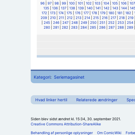
96
|
97
|
98
|
99
|
100
|
101
|
102
|
103
|
104
|
105
|
106
|
107
135
|
136
|
137
|
138
|
139
|
140
|
141
|
142
|
143
|
144
|
14
172
|
173
|
174
|
175
|
176
|
177
|
178
|
179
|
180
|
181
|
182
|
209
|
210
|
211
|
212
|
213
|
214
|
215
|
216
|
217
|
218
|
219
|
245
|
246
|
247
|
248
|
249
|
250
|
251
|
252
|
253
|
254
280
|
281
|
282
|
283
|
284
|
285
|
286
|
287
|
288
|
289
Kategori
:
Seriemagasinet
Hvad linker hertil
Relaterede ændringer
Spec
Siden blev sidst ændret kl. 15:34, 30. september 2021.
Creative Commons Attribution-ShareAlike
Behandling af personlige oplysninger
Om ComicWiki
Forb