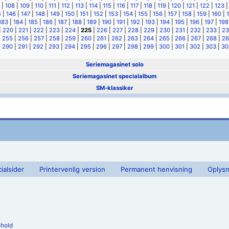
|
108
|
109
|
110
|
111
|
112
|
113
|
114
|
115
|
116
|
117
|
118
|
119
|
120
|
121
|
122
|
123
5
|
146
|
147
|
148
|
149
|
150
|
151
|
152
|
153
|
154
|
155
|
156
|
157
|
158
|
159
|
160
|
183
|
184
|
185
|
186
|
187
|
188
|
189
|
190
|
191
|
192
|
193
|
194
|
195
|
196
|
197
|
198
|
220
|
221
|
222
|
223
|
224
|
225
|
226
|
227
|
228
|
229
|
230
|
231
|
232
|
233
|
23
|
255
|
256
|
257
|
258
|
259
|
260
|
261
|
262
|
263
|
264
|
265
|
266
|
267
|
268
|
26
|
290
|
291
|
292
|
293
|
294
|
295
|
296
|
297
|
298
|
299
|
300
|
301
|
302
|
303
|
30
Seriemagasinet solo
Seriemagasinet specialalbum
SM-klassiker
ialsider
Printervenlig version
Permanent henvisning
Oplysn
ehold