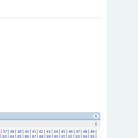
|
37
|
38
|
39
|
40
|
41
|
42
|
43
|
44
|
45
|
46
|
47
|
48
|
49
|
|
83
|
84
|
85
|
86
|
87
|
88
|
89
|
90
|
91
|
92
|
93
|
94
|
95
|