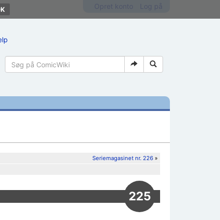
Opret konto
Log på
ælp
Seriemagasinet nr. 226
»
225