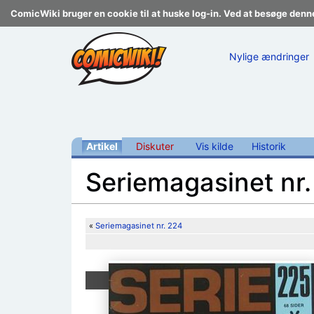
ComicWiki bruger en cookie til at huske log-in. Ved at besøge denn
Nylige ændringer
Artikel
Diskuter
Vis kilde
Historik
Seriemagasinet nr.
Skift til:
navigering
,
søgning
«
Seriemagasinet nr. 224