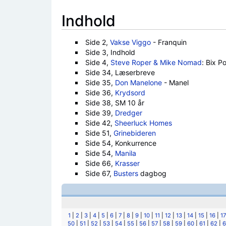
Indhold
Side 2,
Vakse Viggo
- Franquin
Side 3, Indhold
Side 4,
Steve Roper & Mike Nomad
: Bix Po
Side 34, Læserbreve
Side 35,
Don Manelone
- Manel
Side 36,
Krydsord
Side 38, SM 10 år
Side 39,
Dredger
Side 42,
Sheerluck Homes
Side 51,
Grinebideren
Side 54, Konkurrence
Side 54,
Manila
Side 66,
Krasser
Side 67,
Busters
dagbog
1
|
2
|
3
|
4
|
5
|
6
|
7
|
8
|
9
|
10
|
11
|
12
|
13
|
14
|
15
|
16
|
17
50
|
51
|
52
|
53
|
54
|
55
|
56
|
57
|
58
|
59
|
60
|
61
|
62
|
6