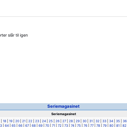
rter slår til igen
Seriemagasinet
Seriemagasinet
|
18
|
19
|
20
|
21
|
22
|
23
|
24
|
25
|
26
|
27
|
28
|
29
|
30
|
31
|
32
|
33
|
34
|
35
|
36
3
|
64
|
65
|
66
|
67
|
68
|
69
|
70
|
71
|
72
|
73
|
74
|
75
|
76
|
77
|
78
|
79
|
80
|
81
|
82