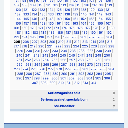
94
|
95
|
96
|
97
|
98
|
99
|
100
|
101
|
102
|
103
|
104
|
105
|
106
|
107
|
108
|
109
|
110
|
111
|
112
|
113
|
114
|
115
|
116
|
117
|
118
|
119
|
120
|
121
|
122
|
123
|
124
|
125
|
126
|
127
|
128
|
129
|
130
|
131
|
132
|
133
|
134
|
135
|
136
|
137
|
138
|
139
|
140
|
141
|
142
|
143
|
144
|
145
|
146
|
147
|
148
|
149
|
150
|
151
|
152
|
153
|
154
|
155
|
156
|
157
|
158
|
159
|
160
|
161
|
162
|
163
|
164
|
165
|
166
|
167
|
168
|
169
|
170
|
171
|
172
|
173
|
174
|
175
|
176
|
177
|
178
|
179
|
180
|
181
|
182
|
183
|
184
|
185
|
186
|
187
|
188
|
189
|
190
|
191
|
192
|
193
|
194
|
195
|
196
|
197
|
198
|
199
|
200
|
201
|
202
|
203
|
204
|
205
|
206
|
207
|
208
|
209
|
210
|
211
|
212
|
213
|
214
|
215
|
216
|
217
|
218
|
219
|
220
|
221
|
222
|
223
|
224
|
225
|
226
|
227
|
228
|
229
|
230
|
231
|
232
|
233
|
234
|
235
|
236
|
237
|
238
|
239
|
240
|
241
|
242
|
243
|
244
|
245
|
246
|
247
|
248
|
249
|
250
|
251
|
252
|
253
|
254
|
255
|
256
|
257
|
258
|
259
|
260
|
261
|
262
|
263
|
264
|
265
|
266
|
267
|
268
|
269
|
270
|
271
|
272
|
273
|
274
|
275
|
276
|
277
|
278
|
279
|
280
|
281
|
282
|
283
|
284
|
285
|
286
|
287
|
288
|
289
|
290
|
291
|
292
|
293
|
294
|
295
|
296
|
297
|
298
|
299
|
300
|
301
|
302
|
303
|
304
|
305
|
306
|
307
|
308
|
309
|
310
|
311
|
312
|
313
|
314
Seriemagasinet solo
Seriemagasinet specialalbum
SM-klassiker