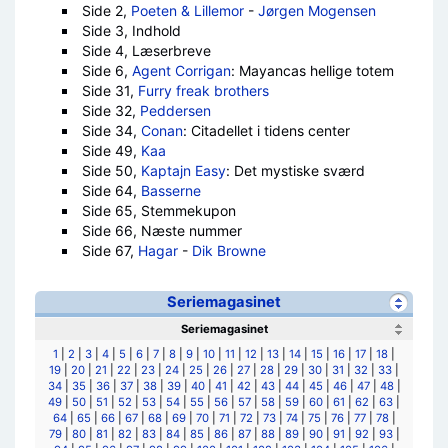
Side 2,
Poeten & Lillemor
-
Jørgen Mogensen
Side 3, Indhold
Side 4, Læserbreve
Side 6,
Agent Corrigan
: Mayancas hellige totem
Side 31,
Furry freak brothers
Side 32,
Peddersen
Side 34,
Conan
: Citadellet i tidens center
Side 49,
Kaa
Side 50,
Kaptajn Easy
: Det mystiske sværd
Side 64,
Basserne
Side 65, Stemmekupon
Side 66, Næste nummer
Side 67,
Hagar
-
Dik Browne
Seriemagasinet
Seriemagasinet
1
|
2
|
3
|
4
|
5
|
6
|
7
|
8
|
9
|
10
|
11
|
12
|
13
|
14
|
15
|
16
|
17
|
18
|
19
|
20
|
21
|
22
|
23
|
24
|
25
|
26
|
27
|
28
|
29
|
30
|
31
|
32
|
33
|
34
|
35
|
36
|
37
|
38
|
39
|
40
|
41
|
42
|
43
|
44
|
45
|
46
|
47
|
48
|
49
|
50
|
51
|
52
|
53
|
54
|
55
|
56
|
57
|
58
|
59
|
60
|
61
|
62
|
63
|
64
|
65
|
66
|
67
|
68
|
69
|
70
|
71
|
72
|
73
|
74
|
75
|
76
|
77
|
78
|
79
|
80
|
81
|
82
|
83
|
84
|
85
|
86
|
87
|
88
|
89
|
90
|
91
|
92
|
93
|