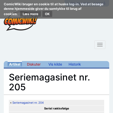
Opret konto
Log på
ComicWiki bruger en cookie til at huske log-in. Ved at besøge
denne hjemmeside giver du samtykke til brug af
cookies.
Læs mere
Toggle
navigat
Artikel
Diskuter
Vis kilde
Historik
Seriemagasinet nr.
205
Skift til:
navigering
,
søgning
«
Seriemagasinet nr. 204
Seriel rækkefølge