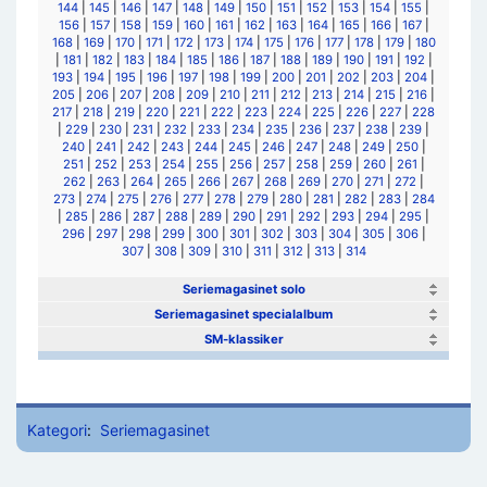
144
|
145
|
146
|
147
|
148
|
149
|
150
|
151
|
152
|
153
|
154
|
155
|
156
|
157
|
158
|
159
|
160
|
161
|
162
|
163
|
164
|
165
|
166
|
167
|
168
|
169
|
170
|
171
|
172
|
173
|
174
|
175
|
176
|
177
|
178
|
179
|
180
|
181
|
182
|
183
|
184
|
185
|
186
|
187
|
188
|
189
|
190
|
191
|
192
|
193
|
194
|
195
|
196
|
197
|
198
|
199
|
200
|
201
|
202
|
203
|
204
|
205
|
206
|
207
|
208
|
209
|
210
|
211
|
212
|
213
|
214
|
215
|
216
|
217
|
218
|
219
|
220
|
221
|
222
|
223
|
224
|
225
|
226
|
227
|
228
|
229
|
230
|
231
|
232
|
233
|
234
|
235
|
236
|
237
|
238
|
239
|
240
|
241
|
242
|
243
|
244
|
245
|
246
|
247
|
248
|
249
|
250
|
251
|
252
|
253
|
254
|
255
|
256
|
257
|
258
|
259
|
260
|
261
|
262
|
263
|
264
|
265
|
266
|
267
|
268
|
269
|
270
|
271
|
272
|
273
|
274
|
275
|
276
|
277
|
278
|
279
|
280
|
281
|
282
|
283
|
284
|
285
|
286
|
287
|
288
|
289
|
290
|
291
|
292
|
293
|
294
|
295
|
296
|
297
|
298
|
299
|
300
|
301
|
302
|
303
|
304
|
305
|
306
|
307
|
308
|
309
|
310
|
311
|
312
|
313
|
314
Seriemagasinet solo
Seriemagasinet specialalbum
SM-klassiker
Kategori
:
Seriemagasinet