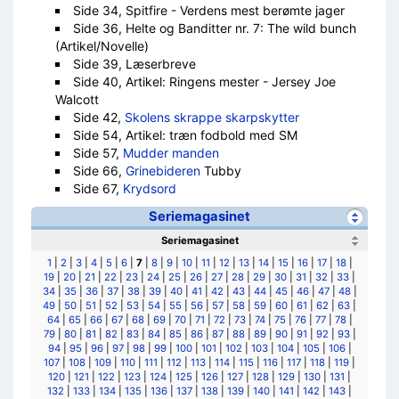
Side 34, Spitfire - Verdens mest berømte jager
Side 36, Helte og Banditter nr. 7: The wild bunch
(Artikel/Novelle)
Side 39, Læserbreve
Side 40, Artikel: Ringens mester - Jersey Joe
Walcott
Side 42,
Skolens skrappe skarpskytter
Side 54, Artikel: træn fodbold med SM
Side 57,
Mudder manden
Side 66,
Grinebideren
Tubby
Side 67,
Krydsord
Seriemagasinet
Seriemagasinet
1
|
2
|
3
|
4
|
5
|
6
|
7
|
8
|
9
|
10
|
11
|
12
|
13
|
14
|
15
|
16
|
17
|
18
|
19
|
20
|
21
|
22
|
23
|
24
|
25
|
26
|
27
|
28
|
29
|
30
|
31
|
32
|
33
|
34
|
35
|
36
|
37
|
38
|
39
|
40
|
41
|
42
|
43
|
44
|
45
|
46
|
47
|
48
|
49
|
50
|
51
|
52
|
53
|
54
|
55
|
56
|
57
|
58
|
59
|
60
|
61
|
62
|
63
|
64
|
65
|
66
|
67
|
68
|
69
|
70
|
71
|
72
|
73
|
74
|
75
|
76
|
77
|
78
|
79
|
80
|
81
|
82
|
83
|
84
|
85
|
86
|
87
|
88
|
89
|
90
|
91
|
92
|
93
|
94
|
95
|
96
|
97
|
98
|
99
|
100
|
101
|
102
|
103
|
104
|
105
|
106
|
107
|
108
|
109
|
110
|
111
|
112
|
113
|
114
|
115
|
116
|
117
|
118
|
119
|
120
|
121
|
122
|
123
|
124
|
125
|
126
|
127
|
128
|
129
|
130
|
131
|
132
|
133
|
134
|
135
|
136
|
137
|
138
|
139
|
140
|
141
|
142
|
143
|