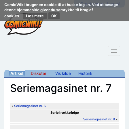
Opret konto
Log på
ComicWiki bruger en cookie til at huske log-in. Ved at besøge
denne hjemmeside giver du samtykke til brug af
cookies.
Læs mere
Toggle
navigat
Artikel
Diskuter
Vis kilde
Historik
Seriemagasinet nr. 7
Skift til:
navigering
,
søgning
«
Seriemagasinet nr. 6
Seriel rækkefølge
Seriemagasinet nr. 8
»