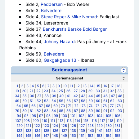
Side 2,
Peddersen
- Bob Weber
Side 3,
Belvedere
Side 4,
Steve Roper & Mike Nomad
: Farlig last
Side 34, Læserbreve
Side 37,
Bankhurst's Barske Bold Børger
Side 43, Annonce
Side 44,
Johnny Hazard
: Pas på Jimmy - af Frank
Robbins
Side 59,
Belvedere
Side 60,
Gakgakgade 13
- Ibanez
Seriemagasinet
Seriemagasinet
1
|
2
|
3
|
4
|
5
|
6
|
7
|
8
|
9
|
10
|
11
|
12
|
13
|
14
|
15
|
16
|
17
|
18
|
19
|
20
|
21
|
22
|
23
|
24
|
25
|
26
|
27
|
28
|
29
|
30
|
31
|
32
|
33
|
34
|
35
|
36
|
37
|
38
|
39
|
40
|
41
|
42
|
43
|
44
|
45
|
46
|
47
|
48
|
49
|
50
|
51
|
52
|
53
|
54
|
55
|
56
|
57
|
58
|
59
|
60
|
61
|
62
|
63
|
64
|
65
|
66
|
67
|
68
|
69
|
70
|
71
|
72
|
73
|
74
|
75
|
76
|
77
|
78
|
79
|
80
|
81
|
82
|
83
|
84
|
85
|
86
|
87
|
88
|
89
|
90
|
91
|
92
|
93
|
94
|
95
|
96
|
97
|
98
|
99
|
100
|
101
|
102
|
103
|
104
|
105
|
106
|
107
|
108
|
109
|
110
|
111
|
112
|
113
|
114
|
115
|
116
|
117
|
118
|
119
|
120
|
121
|
122
|
123
|
124
|
125
|
126
|
127
|
128
|
129
|
130
|
131
|
132
|
133
|
134
|
135
|
136
|
137
|
138
|
139
|
140
|
141
|
142
|
143
|
144
|
145
|
146
|
147
|
148
|
149
|
150
|
151
|
152
|
153
|
154
|
155
|