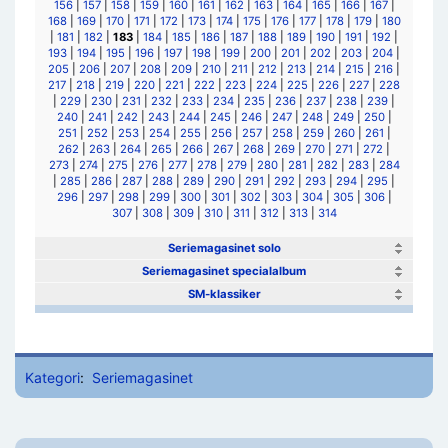
156
|
157
|
158
|
159
|
160
|
161
|
162
|
163
|
164
|
165
|
166
|
167
|
168
|
169
|
170
|
171
|
172
|
173
|
174
|
175
|
176
|
177
|
178
|
179
|
180
|
181
|
182
|
183
|
184
|
185
|
186
|
187
|
188
|
189
|
190
|
191
|
192
|
193
|
194
|
195
|
196
|
197
|
198
|
199
|
200
|
201
|
202
|
203
|
204
|
205
|
206
|
207
|
208
|
209
|
210
|
211
|
212
|
213
|
214
|
215
|
216
|
217
|
218
|
219
|
220
|
221
|
222
|
223
|
224
|
225
|
226
|
227
|
228
|
229
|
230
|
231
|
232
|
233
|
234
|
235
|
236
|
237
|
238
|
239
|
240
|
241
|
242
|
243
|
244
|
245
|
246
|
247
|
248
|
249
|
250
|
251
|
252
|
253
|
254
|
255
|
256
|
257
|
258
|
259
|
260
|
261
|
262
|
263
|
264
|
265
|
266
|
267
|
268
|
269
|
270
|
271
|
272
|
273
|
274
|
275
|
276
|
277
|
278
|
279
|
280
|
281
|
282
|
283
|
284
|
285
|
286
|
287
|
288
|
289
|
290
|
291
|
292
|
293
|
294
|
295
|
296
|
297
|
298
|
299
|
300
|
301
|
302
|
303
|
304
|
305
|
306
|
307
|
308
|
309
|
310
|
311
|
312
|
313
|
314
Seriemagasinet solo
Seriemagasinet specialalbum
SM-klassiker
Kategori
:
Seriemagasinet