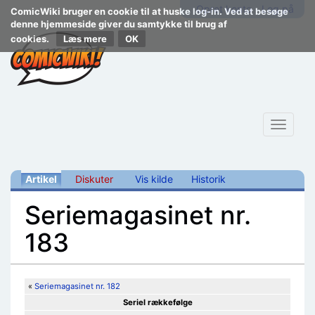
Opret konto
Log på
ComicWiki bruger en cookie til at huske log-in. Ved at besøge
denne hjemmeside giver du samtykke til brug af
cookies.
Læs mere
Toggle
navigat
Artikel
Diskuter
Vis kilde
Historik
Seriemagasinet nr.
183
Skift til:
navigering
,
søgning
«
Seriemagasinet nr. 182
Seriel rækkefølge