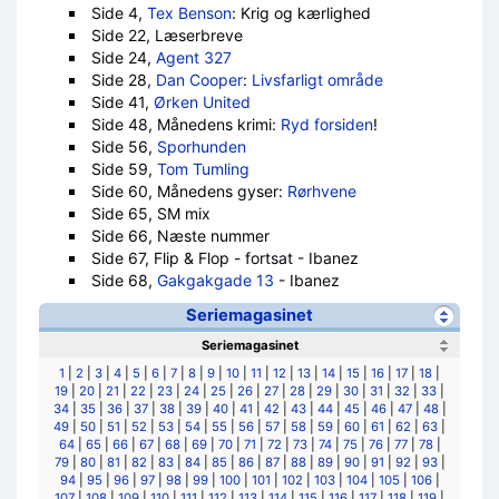
Side 4,
Tex Benson
: Krig og kærlighed
Side 22, Læserbreve
Side 24,
Agent 327
Side 28,
Dan Cooper
:
Livsfarligt område
Side 41,
Ørken United
Side 48, Månedens krimi:
Ryd forsiden
!
Side 56,
Sporhunden
Side 59,
Tom Tumling
Side 60, Månedens gyser:
Rørhvene
Side 65, SM mix
Side 66, Næste nummer
Side 67, Flip & Flop - fortsat - Ibanez
Side 68,
Gakgakgade 13
- Ibanez
Seriemagasinet
Seriemagasinet
1
|
2
|
3
|
4
|
5
|
6
|
7
|
8
|
9
|
10
|
11
|
12
|
13
|
14
|
15
|
16
|
17
|
18
|
19
|
20
|
21
|
22
|
23
|
24
|
25
|
26
|
27
|
28
|
29
|
30
|
31
|
32
|
33
|
34
|
35
|
36
|
37
|
38
|
39
|
40
|
41
|
42
|
43
|
44
|
45
|
46
|
47
|
48
|
49
|
50
|
51
|
52
|
53
|
54
|
55
|
56
|
57
|
58
|
59
|
60
|
61
|
62
|
63
|
64
|
65
|
66
|
67
|
68
|
69
|
70
|
71
|
72
|
73
|
74
|
75
|
76
|
77
|
78
|
79
|
80
|
81
|
82
|
83
|
84
|
85
|
86
|
87
|
88
|
89
|
90
|
91
|
92
|
93
|
94
|
95
|
96
|
97
|
98
|
99
|
100
|
101
|
102
|
103
|
104
|
105
|
106
|
107
|
108
|
109
|
110
|
111
|
112
|
113
|
114
|
115
|
116
|
117
|
118
|
119
|