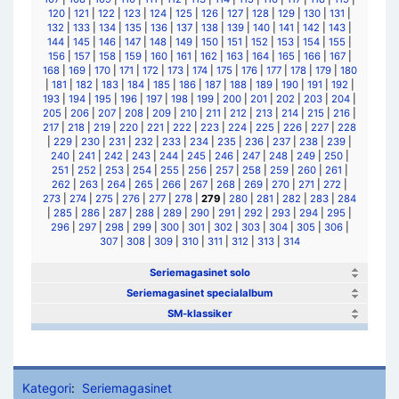
120
|
121
|
122
|
123
|
124
|
125
|
126
|
127
|
128
|
129
|
130
|
131
|
132
|
133
|
134
|
135
|
136
|
137
|
138
|
139
|
140
|
141
|
142
|
143
|
144
|
145
|
146
|
147
|
148
|
149
|
150
|
151
|
152
|
153
|
154
|
155
|
156
|
157
|
158
|
159
|
160
|
161
|
162
|
163
|
164
|
165
|
166
|
167
|
168
|
169
|
170
|
171
|
172
|
173
|
174
|
175
|
176
|
177
|
178
|
179
|
180
|
181
|
182
|
183
|
184
|
185
|
186
|
187
|
188
|
189
|
190
|
191
|
192
|
193
|
194
|
195
|
196
|
197
|
198
|
199
|
200
|
201
|
202
|
203
|
204
|
205
|
206
|
207
|
208
|
209
|
210
|
211
|
212
|
213
|
214
|
215
|
216
|
217
|
218
|
219
|
220
|
221
|
222
|
223
|
224
|
225
|
226
|
227
|
228
|
229
|
230
|
231
|
232
|
233
|
234
|
235
|
236
|
237
|
238
|
239
|
240
|
241
|
242
|
243
|
244
|
245
|
246
|
247
|
248
|
249
|
250
|
251
|
252
|
253
|
254
|
255
|
256
|
257
|
258
|
259
|
260
|
261
|
262
|
263
|
264
|
265
|
266
|
267
|
268
|
269
|
270
|
271
|
272
|
273
|
274
|
275
|
276
|
277
|
278
|
279
|
280
|
281
|
282
|
283
|
284
|
285
|
286
|
287
|
288
|
289
|
290
|
291
|
292
|
293
|
294
|
295
|
296
|
297
|
298
|
299
|
300
|
301
|
302
|
303
|
304
|
305
|
306
|
307
|
308
|
309
|
310
|
311
|
312
|
313
|
314
Seriemagasinet solo
Seriemagasinet specialalbum
SM-klassiker
Kategori
:
Seriemagasinet