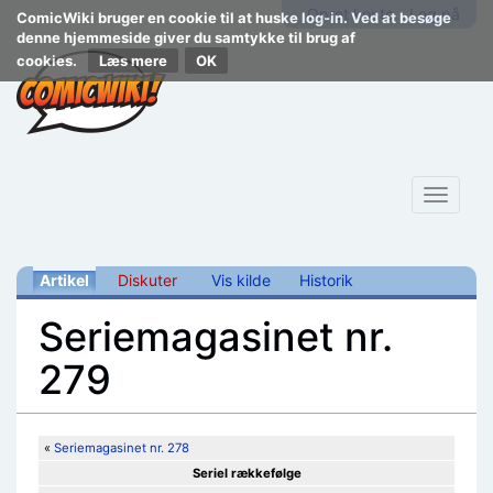
Opret konto
Log på
ComicWiki bruger en cookie til at huske log-in. Ved at besøge
denne hjemmeside giver du samtykke til brug af
cookies.
Læs mere
Toggle
navigat
Artikel
Diskuter
Vis kilde
Historik
Seriemagasinet nr.
279
Skift til:
navigering
,
søgning
«
Seriemagasinet nr. 278
Seriel rækkefølge