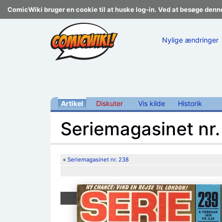
ComicWiki bruger en cookie til at huske log-in. Ved at besøge denn
Nylige ændringer
Artikel
Diskuter
Vis kilde
Historik
Seriemagasinet nr
Skift til:
navigering
,
søgning
«
Seriemagasinet nr. 238