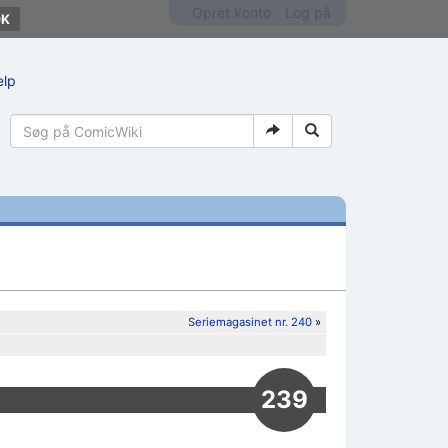
Opret konto
Log på
ælp
Seriemagasinet nr. 240
»
239