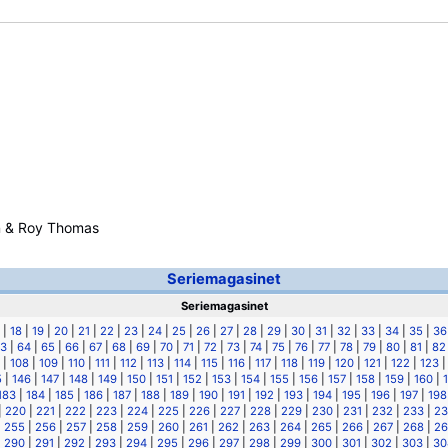
n & Roy Thomas
Seriemagasinet
Seriemagasinet
|
18
|
19
|
20
|
21
|
22
|
23
|
24
|
25
|
26
|
27
|
28
|
29
|
30
|
31
|
32
|
33
|
34
|
35
|
36
3
|
64
|
65
|
66
|
67
|
68
|
69
|
70
|
71
|
72
|
73
|
74
|
75
|
76
|
77
|
78
|
79
|
80
|
81
|
82
|
108
|
109
|
110
|
111
|
112
|
113
|
114
|
115
|
116
|
117
|
118
|
119
|
120
|
121
|
122
|
123
5
|
146
|
147
|
148
|
149
|
150
|
151
|
152
|
153
|
154
|
155
|
156
|
157
|
158
|
159
|
160
|
183
|
184
|
185
|
186
|
187
|
188
|
189
|
190
|
191
|
192
|
193
|
194
|
195
|
196
|
197
|
198
|
220
|
221
|
222
|
223
|
224
|
225
|
226
|
227
|
228
|
229
|
230
|
231
|
232
|
233
|
23
|
255
|
256
|
257
|
258
|
259
|
260
|
261
|
262
|
263
|
264
|
265
|
266
|
267
|
268
|
26
|
290
|
291
|
292
|
293
|
294
|
295
|
296
|
297
|
298
|
299
|
300
|
301
|
302
|
303
|
30