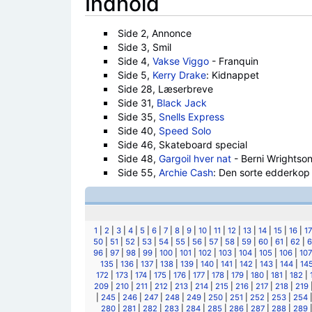
Indhold
Side 2, Annonce
Side 3, Smil
Side 4,
Vakse Viggo
- Franquin
Side 5,
Kerry Drake
: Kidnappet
Side 28, Læserbreve
Side 31,
Black Jack
Side 35,
Snells Express
Side 40,
Speed Solo
Side 46, Skateboard special
Side 48,
Gargoil hver nat
- Berni Wrightso
Side 55,
Archie Cash
: Den sorte edderkop
1
|
2
|
3
|
4
|
5
|
6
|
7
|
8
|
9
|
10
|
11
|
12
|
13
|
14
|
15
|
16
|
17
50
|
51
|
52
|
53
|
54
|
55
|
56
|
57
|
58
|
59
|
60
|
61
|
62
|
6
96
|
97
|
98
|
99
|
100
|
101
|
102
|
103
|
104
|
105
|
106
|
107
135
|
136
|
137
|
138
|
139
|
140
|
141
|
142
|
143
|
144
|
14
172
|
173
|
174
|
175
|
176
|
177
|
178
|
179
|
180
|
181
|
182
|
209
|
210
|
211
|
212
|
213
|
214
|
215
|
216
|
217
|
218
|
219
|
245
|
246
|
247
|
248
|
249
|
250
|
251
|
252
|
253
|
254
280
|
281
|
282
|
283
|
284
|
285
|
286
|
287
|
288
|
289