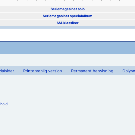
Seriemagasinet solo
Seriemagasinet specialalbum
SM-klassiker
ialsider
Printervenlig version
Permanent henvisning
Oplysn
ehold