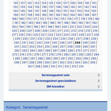
120
|
121
|
122
|
123
|
124
|
125
|
126
|
127
|
128
|
129
|
130
|
131
|
132
|
133
|
134
|
135
|
136
|
137
|
138
|
139
|
140
|
141
|
142
|
143
|
144
|
145
|
146
|
147
|
148
|
149
|
150
|
151
|
152
|
153
|
154
|
155
|
156
|
157
|
158
|
159
|
160
|
161
|
162
|
163
|
164
|
165
|
166
|
167
|
168
|
169
|
170
|
171
|
172
|
173
|
174
|
175
|
176
|
177
|
178
|
179
|
180
|
181
|
182
|
183
|
184
|
185
|
186
|
187
|
188
|
189
|
190
|
191
|
192
|
193
|
194
|
195
|
196
|
197
|
198
|
199
|
200
|
201
|
202
|
203
|
204
|
205
|
206
|
207
|
208
|
209
|
210
|
211
|
212
|
213
|
214
|
215
|
216
|
217
|
218
|
219
|
220
|
221
|
222
|
223
|
224
|
225
|
226
|
227
|
228
|
229
|
230
|
231
|
232
|
233
|
234
|
235
|
236
|
237
|
238
|
239
|
240
|
241
|
242
|
243
|
244
|
245
|
246
|
247
|
248
|
249
|
250
|
251
|
252
|
253
|
254
|
255
|
256
|
257
|
258
|
259
|
260
|
261
|
262
|
263
|
264
|
265
|
266
|
267
|
268
|
269
|
270
|
271
|
272
|
273
|
274
|
275
|
276
|
277
|
278
|
279
|
280
|
281
|
282
|
283
|
284
|
285
|
286
|
287
|
288
|
289
|
290
|
291
|
292
|
293
|
294
|
295
|
296
|
297
|
298
|
299
|
300
|
301
|
302
|
303
|
304
|
305
|
306
|
307
|
308
|
309
|
310
|
311
|
312
|
313
|
314
Seriemagasinet solo
Seriemagasinet specialalbum
SM-klassiker
Kategori
:
Seriemagasinet