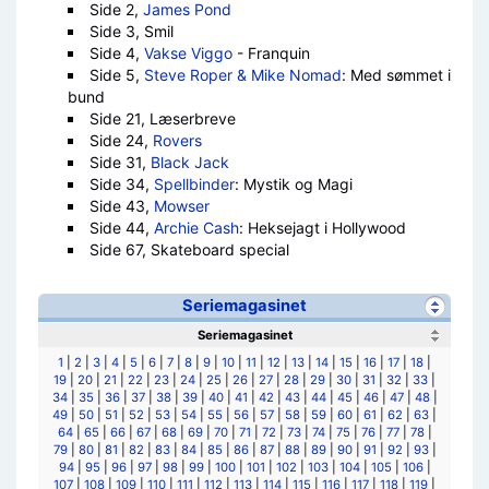
Side 2,
James Pond
Side 3, Smil
Side 4,
Vakse Viggo
- Franquin
Side 5,
Steve Roper & Mike Nomad
: Med sømmet i
bund
Side 21, Læserbreve
Side 24,
Rovers
Side 31,
Black Jack
Side 34,
Spellbinder
: Mystik og Magi
Side 43,
Mowser
Side 44,
Archie Cash
: Heksejagt i Hollywood
Side 67, Skateboard special
Seriemagasinet
Seriemagasinet
1
|
2
|
3
|
4
|
5
|
6
|
7
|
8
|
9
|
10
|
11
|
12
|
13
|
14
|
15
|
16
|
17
|
18
|
19
|
20
|
21
|
22
|
23
|
24
|
25
|
26
|
27
|
28
|
29
|
30
|
31
|
32
|
33
|
34
|
35
|
36
|
37
|
38
|
39
|
40
|
41
|
42
|
43
|
44
|
45
|
46
|
47
|
48
|
49
|
50
|
51
|
52
|
53
|
54
|
55
|
56
|
57
|
58
|
59
|
60
|
61
|
62
|
63
|
64
|
65
|
66
|
67
|
68
|
69
|
70
|
71
|
72
|
73
|
74
|
75
|
76
|
77
|
78
|
79
|
80
|
81
|
82
|
83
|
84
|
85
|
86
|
87
|
88
|
89
|
90
|
91
|
92
|
93
|
94
|
95
|
96
|
97
|
98
|
99
|
100
|
101
|
102
|
103
|
104
|
105
|
106
|
107
|
108
|
109
|
110
|
111
|
112
|
113
|
114
|
115
|
116
|
117
|
118
|
119
|