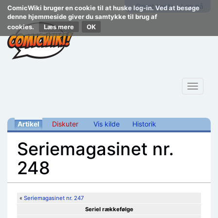
Opret konto
Log på
ComicWiki bruger en cookie til at huske log-in. Ved at besøge
denne hjemmeside giver du samtykke til brug af
cookies.
Læs mere
Toggle
navigat
Artikel
Diskuter
Vis kilde
Historik
Seriemagasinet nr.
248
Skift til:
navigering
,
søgning
«
Seriemagasinet nr. 247
Seriel rækkefølge