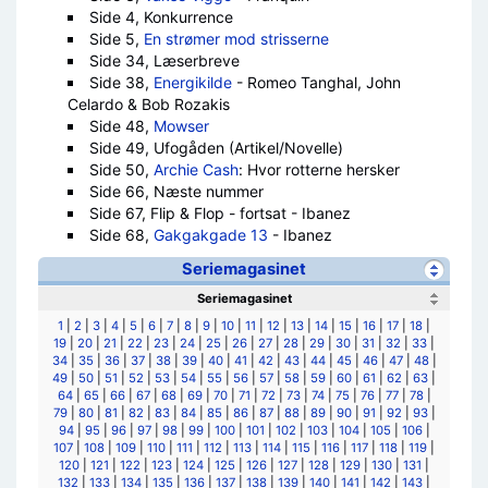
Side 4, Konkurrence
Side 5,
En strømer mod strisserne
Side 34, Læserbreve
Side 38,
Energikilde
- Romeo Tanghal, John
Celardo & Bob Rozakis
Side 48,
Mowser
Side 49, Ufogåden (Artikel/Novelle)
Side 50,
Archie Cash
: Hvor rotterne hersker
Side 66, Næste nummer
Side 67, Flip & Flop - fortsat - Ibanez
Side 68,
Gakgakgade 13
- Ibanez
Seriemagasinet
Seriemagasinet
1
|
2
|
3
|
4
|
5
|
6
|
7
|
8
|
9
|
10
|
11
|
12
|
13
|
14
|
15
|
16
|
17
|
18
|
19
|
20
|
21
|
22
|
23
|
24
|
25
|
26
|
27
|
28
|
29
|
30
|
31
|
32
|
33
|
34
|
35
|
36
|
37
|
38
|
39
|
40
|
41
|
42
|
43
|
44
|
45
|
46
|
47
|
48
|
49
|
50
|
51
|
52
|
53
|
54
|
55
|
56
|
57
|
58
|
59
|
60
|
61
|
62
|
63
|
64
|
65
|
66
|
67
|
68
|
69
|
70
|
71
|
72
|
73
|
74
|
75
|
76
|
77
|
78
|
79
|
80
|
81
|
82
|
83
|
84
|
85
|
86
|
87
|
88
|
89
|
90
|
91
|
92
|
93
|
94
|
95
|
96
|
97
|
98
|
99
|
100
|
101
|
102
|
103
|
104
|
105
|
106
|
107
|
108
|
109
|
110
|
111
|
112
|
113
|
114
|
115
|
116
|
117
|
118
|
119
|
120
|
121
|
122
|
123
|
124
|
125
|
126
|
127
|
128
|
129
|
130
|
131
|
132
|
133
|
134
|
135
|
136
|
137
|
138
|
139
|
140
|
141
|
142
|
143
|