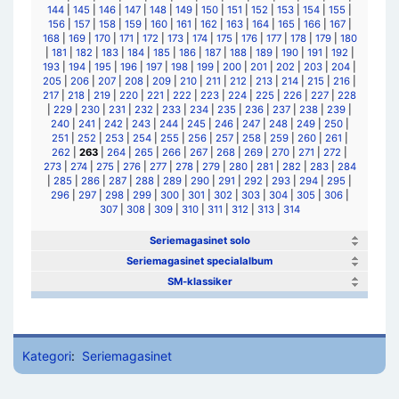
144
|
145
|
146
|
147
|
148
|
149
|
150
|
151
|
152
|
153
|
154
|
155
|
156
|
157
|
158
|
159
|
160
|
161
|
162
|
163
|
164
|
165
|
166
|
167
|
168
|
169
|
170
|
171
|
172
|
173
|
174
|
175
|
176
|
177
|
178
|
179
|
180
|
181
|
182
|
183
|
184
|
185
|
186
|
187
|
188
|
189
|
190
|
191
|
192
|
193
|
194
|
195
|
196
|
197
|
198
|
199
|
200
|
201
|
202
|
203
|
204
|
205
|
206
|
207
|
208
|
209
|
210
|
211
|
212
|
213
|
214
|
215
|
216
|
217
|
218
|
219
|
220
|
221
|
222
|
223
|
224
|
225
|
226
|
227
|
228
|
229
|
230
|
231
|
232
|
233
|
234
|
235
|
236
|
237
|
238
|
239
|
240
|
241
|
242
|
243
|
244
|
245
|
246
|
247
|
248
|
249
|
250
|
251
|
252
|
253
|
254
|
255
|
256
|
257
|
258
|
259
|
260
|
261
|
262
|
263
|
264
|
265
|
266
|
267
|
268
|
269
|
270
|
271
|
272
|
273
|
274
|
275
|
276
|
277
|
278
|
279
|
280
|
281
|
282
|
283
|
284
|
285
|
286
|
287
|
288
|
289
|
290
|
291
|
292
|
293
|
294
|
295
|
296
|
297
|
298
|
299
|
300
|
301
|
302
|
303
|
304
|
305
|
306
|
307
|
308
|
309
|
310
|
311
|
312
|
313
|
314
Seriemagasinet solo
Seriemagasinet specialalbum
SM-klassiker
Kategori
:
Seriemagasinet