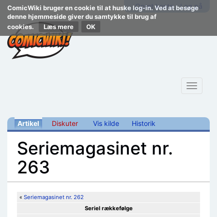
Opret konto
Log på
ComicWiki bruger en cookie til at huske log-in. Ved at besøge
denne hjemmeside giver du samtykke til brug af
cookies.
Læs mere
Toggle
navigat
Artikel
Diskuter
Vis kilde
Historik
Seriemagasinet nr.
263
Skift til:
navigering
,
søgning
«
Seriemagasinet nr. 262
Seriel rækkefølge