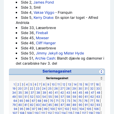
Side 2,
James Pond
Side 3, Smil
Side 4,
Vakse Viggo
- Franquin
Side 5,
Kerry Drake
: En spion tar toget - Alfred
Andriola
Side 33, Læserbreve
Side 36,
Fireball
Side 45,
Mowser
Side 46,
Cliff Hanger
Side 49, Læserbreve
Side 50,
Jimmy Jekyll og Mister Hyde
Side 51,
Archie Cash
: Blandt djævle og dæmoner i
det caraibiske hav 3. del
Seriemagasinet
Seriemagasinet
1
|
2
|
3
|
4
|
5
|
6
|
7
|
8
|
9
|
10
|
11
|
12
|
13
|
14
|
15
|
16
|
17
|
18
|
19
|
20
|
21
|
22
|
23
|
24
|
25
|
26
|
27
|
28
|
29
|
30
|
31
|
32
|
33
|
34
|
35
|
36
|
37
|
38
|
39
|
40
|
41
|
42
|
43
|
44
|
45
|
46
|
47
|
48
|
49
|
50
|
51
|
52
|
53
|
54
|
55
|
56
|
57
|
58
|
59
|
60
|
61
|
62
|
63
|
64
|
65
|
66
|
67
|
68
|
69
|
70
|
71
|
72
|
73
|
74
|
75
|
76
|
77
|
78
|
79
|
80
|
81
|
82
|
83
|
84
|
85
|
86
|
87
|
88
|
89
|
90
|
91
|
92
|
93
|
94
|
95
|
96
|
97
|
98
|
99
|
100
|
101
|
102
|
103
|
104
|
105
|
106
|
107
|
108
|
109
|
110
|
111
|
112
|
113
|
114
|
115
|
116
|
117
|
118
|
119
|