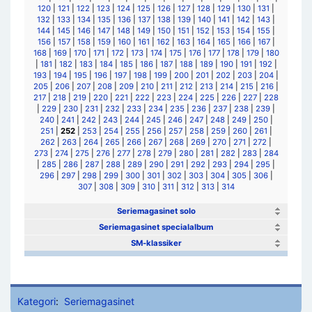
120
|
121
|
122
|
123
|
124
|
125
|
126
|
127
|
128
|
129
|
130
|
131
|
132
|
133
|
134
|
135
|
136
|
137
|
138
|
139
|
140
|
141
|
142
|
143
|
144
|
145
|
146
|
147
|
148
|
149
|
150
|
151
|
152
|
153
|
154
|
155
|
156
|
157
|
158
|
159
|
160
|
161
|
162
|
163
|
164
|
165
|
166
|
167
|
168
|
169
|
170
|
171
|
172
|
173
|
174
|
175
|
176
|
177
|
178
|
179
|
180
|
181
|
182
|
183
|
184
|
185
|
186
|
187
|
188
|
189
|
190
|
191
|
192
|
193
|
194
|
195
|
196
|
197
|
198
|
199
|
200
|
201
|
202
|
203
|
204
|
205
|
206
|
207
|
208
|
209
|
210
|
211
|
212
|
213
|
214
|
215
|
216
|
217
|
218
|
219
|
220
|
221
|
222
|
223
|
224
|
225
|
226
|
227
|
228
|
229
|
230
|
231
|
232
|
233
|
234
|
235
|
236
|
237
|
238
|
239
|
240
|
241
|
242
|
243
|
244
|
245
|
246
|
247
|
248
|
249
|
250
|
251
|
252
|
253
|
254
|
255
|
256
|
257
|
258
|
259
|
260
|
261
|
262
|
263
|
264
|
265
|
266
|
267
|
268
|
269
|
270
|
271
|
272
|
273
|
274
|
275
|
276
|
277
|
278
|
279
|
280
|
281
|
282
|
283
|
284
|
285
|
286
|
287
|
288
|
289
|
290
|
291
|
292
|
293
|
294
|
295
|
296
|
297
|
298
|
299
|
300
|
301
|
302
|
303
|
304
|
305
|
306
|
307
|
308
|
309
|
310
|
311
|
312
|
313
|
314
Seriemagasinet solo
Seriemagasinet specialalbum
SM-klassiker
Kategori
:
Seriemagasinet