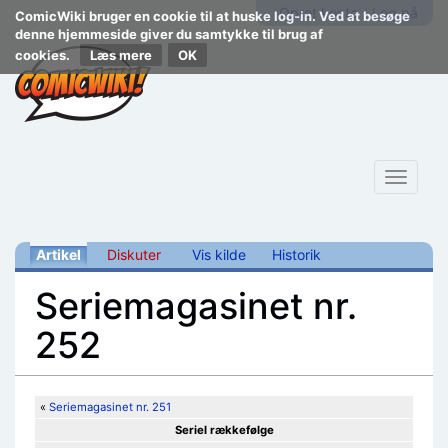
Opret konto
Log på
ComicWiki bruger en cookie til at huske log-in. Ved at besøge
denne hjemmeside giver du samtykke til brug af
cookies.
Læs mere
Toggle
navigat
Artikel
Diskuter
Vis kilde
Historik
Seriemagasinet nr.
252
Skift til:
navigering
,
søgning
«
Seriemagasinet nr. 251
Seriel rækkefølge