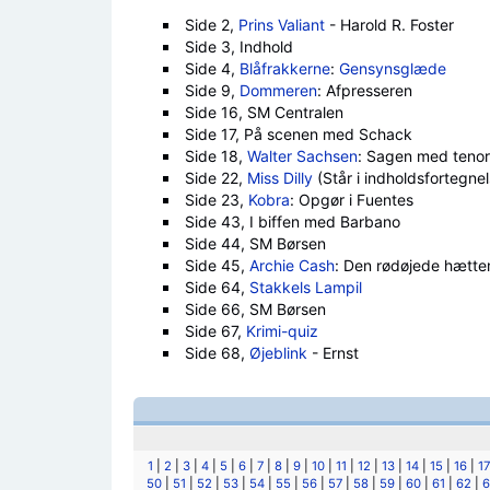
Side 2,
Prins Valiant
- Harold R. Foster
Side 3, Indhold
Side 4,
Blåfrakkerne
:
Gensynsglæde
Side 9,
Dommeren
: Afpresseren
Side 16, SM Centralen
Side 17, På scenen med Schack
Side 18,
Walter Sachsen
: Sagen med teno
Side 22,
Miss Dilly
(Står i indholdsfortegne
Side 23,
Kobra
: Opgør i Fuentes
Side 43, I biffen med Barbano
Side 44, SM Børsen
Side 45,
Archie Cash
: Den rødøjede hætt
Side 64,
Stakkels Lampil
Side 66, SM Børsen
Side 67,
Krimi-quiz
Side 68,
Øjeblink
- Ernst
1
|
2
|
3
|
4
|
5
|
6
|
7
|
8
|
9
|
10
|
11
|
12
|
13
|
14
|
15
|
16
|
17
50
|
51
|
52
|
53
|
54
|
55
|
56
|
57
|
58
|
59
|
60
|
61
|
62
|
6