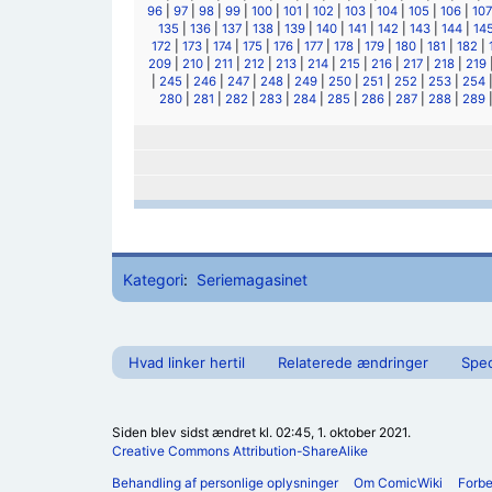
96
|
97
|
98
|
99
|
100
|
101
|
102
|
103
|
104
|
105
|
106
|
107
135
|
136
|
137
|
138
|
139
|
140
|
141
|
142
|
143
|
144
|
14
172
|
173
|
174
|
175
|
176
|
177
|
178
|
179
|
180
|
181
|
182
|
209
|
210
|
211
|
212
|
213
|
214
|
215
|
216
|
217
|
218
|
219
|
245
|
246
|
247
|
248
|
249
|
250
|
251
|
252
|
253
|
254
280
|
281
|
282
|
283
|
284
|
285
|
286
|
287
|
288
|
289
Kategori
:
Seriemagasinet
Hvad linker hertil
Relaterede ændringer
Spec
Siden blev sidst ændret kl. 02:45, 1. oktober 2021.
Creative Commons Attribution-ShareAlike
Behandling af personlige oplysninger
Om ComicWiki
Forb