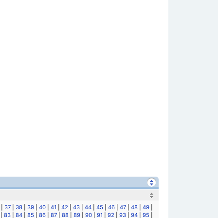
|
37
|
38
|
39
|
40
|
41
|
42
|
43
|
44
|
45
|
46
|
47
|
48
|
49
|
|
83
|
84
|
85
|
86
|
87
|
88
|
89
|
90
|
91
|
92
|
93
|
94
|
95
|