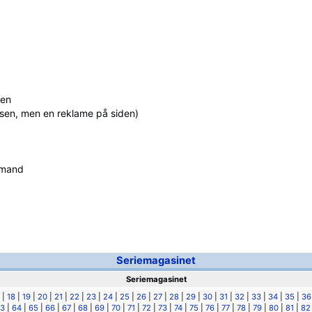
ren
lsen, men en reklame på siden)
emand
Seriemagasinet
Seriemagasinet
|
18
|
19
|
20
|
21
|
22
|
23
|
24
|
25
|
26
|
27
|
28
|
29
|
30
|
31
|
32
|
33
|
34
|
35
|
36
3
|
64
|
65
|
66
|
67
|
68
|
69
|
70
|
71
|
72
|
73
|
74
|
75
|
76
|
77
|
78
|
79
|
80
|
81
|
82