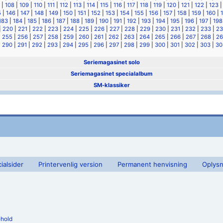
|
108
|
109
|
110
|
111
|
112
|
113
|
114
|
115
|
116
|
117
|
118
|
119
|
120
|
121
|
122
|
123
5
|
146
|
147
|
148
|
149
|
150
|
151
|
152
|
153
|
154
|
155
|
156
|
157
|
158
|
159
|
160
|
183
|
184
|
185
|
186
|
187
|
188
|
189
|
190
|
191
|
192
|
193
|
194
|
195
|
196
|
197
|
198
|
220
|
221
|
222
|
223
|
224
|
225
|
226
|
227
|
228
|
229
|
230
|
231
|
232
|
233
|
23
|
255
|
256
|
257
|
258
|
259
|
260
|
261
|
262
|
263
|
264
|
265
|
266
|
267
|
268
|
26
|
290
|
291
|
292
|
293
|
294
|
295
|
296
|
297
|
298
|
299
|
300
|
301
|
302
|
303
|
30
Seriemagasinet solo
Seriemagasinet specialalbum
SM-klassiker
ialsider
Printervenlig version
Permanent henvisning
Oplysn
ehold