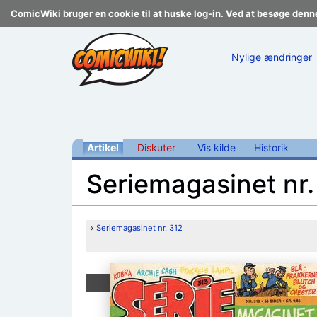
ComicWiki bruger en cookie til at huske log-in. Ved at besøge denn
Nylige ændringer
Artikel
Diskuter
Vis kilde
Historik
Seriemagasinet nr.
Skift til:
navigering
,
søgning
«
Seriemagasinet nr. 312