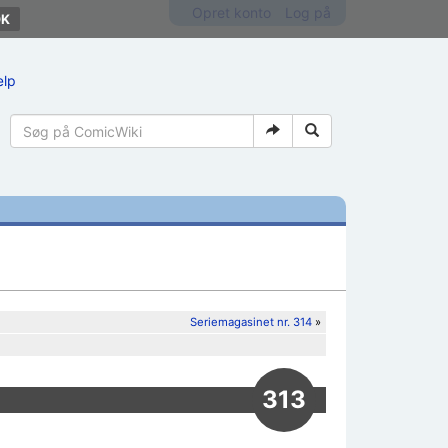
Opret konto
Log på
ælp
Seriemagasinet nr. 314
»
313