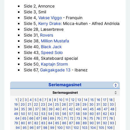
Side 2, Annonce
Side 3, Smil
Side 4,
Vakse Viggo
- Franquin
Side 5,
Kerry Drake
: Micca-kulten - Alfred Andriola
Side 28, Læserbreve
Side 31,
Rovers
Side 38,
Million Mustafa
Side 40,
Black Jack
Side 43,
Speed Solo
Side 48, Skateboard special
Side 50,
Kaptajn Storm
Side 67,
Gakgakgade 13
- Ibanez
Seriemagasinet
Seriemagasinet
1
|
2
|
3
|
4
|
5
|
6
|
7
|
8
|
9
|
10
|
11
|
12
|
13
|
14
|
15
|
16
|
17
|
18
|
19
|
20
|
21
|
22
|
23
|
24
|
25
|
26
|
27
|
28
|
29
|
30
|
31
|
32
|
33
|
34
|
35
|
36
|
37
|
38
|
39
|
40
|
41
|
42
|
43
|
44
|
45
|
46
|
47
|
48
|
49
|
50
|
51
|
52
|
53
|
54
|
55
|
56
|
57
|
58
|
59
|
60
|
61
|
62
|
63
|
64
|
65
|
66
|
67
|
68
|
69
|
70
|
71
|
72
|
73
|
74
|
75
|
76
|
77
|
78
|
79
|
80
|
81
|
82
|
83
|
84
|
85
|
86
|
87
|
88
|
89
|
90
|
91
|
92
|
93
|
94
|
95
|
96
|
97
|
98
|
99
|
100
|
101
|
102
|
103
|
104
|
105
|
106
|