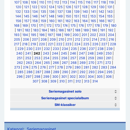
107
|
108
|
109
|
110
|
111
|
112
|
113
|
114
|
115
|
116
|
117
|
118
|
119
|
120
|
121
|
122
|
123
|
124
|
125
|
126
|
127
|
128
|
129
|
130
|
131
|
132
|
133
|
134
|
135
|
136
|
137
|
138
|
139
|
140
|
141
|
142
|
143
|
144
|
145
|
146
|
147
|
148
|
149
|
150
|
151
|
152
|
153
|
154
|
155
|
156
|
157
|
158
|
159
|
160
|
161
|
162
|
163
|
164
|
165
|
166
|
167
|
168
|
169
|
170
|
171
|
172
|
173
|
174
|
175
|
176
|
177
|
178
|
179
|
180
|
181
|
182
|
183
|
184
|
185
|
186
|
187
|
188
|
189
|
190
|
191
|
192
|
193
|
194
|
195
|
196
|
197
|
198
|
199
|
200
|
201
|
202
|
203
|
204
|
205
|
206
|
207
|
208
|
209
|
210
|
211
|
212
|
213
|
214
|
215
|
216
|
217
|
218
|
219
|
220
|
221
|
222
|
223
|
224
|
225
|
226
|
227
|
228
|
229
|
230
|
231
|
232
|
233
|
234
|
235
|
236
|
237
|
238
|
239
|
240
|
241
|
242
|
243
|
244
|
245
|
246
|
247
|
248
|
249
|
250
|
251
|
252
|
253
|
254
|
255
|
256
|
257
|
258
|
259
|
260
|
261
|
262
|
263
|
264
|
265
|
266
|
267
|
268
|
269
|
270
|
271
|
272
|
273
|
274
|
275
|
276
|
277
|
278
|
279
|
280
|
281
|
282
|
283
|
284
|
285
|
286
|
287
|
288
|
289
|
290
|
291
|
292
|
293
|
294
|
295
|
296
|
297
|
298
|
299
|
300
|
301
|
302
|
303
|
304
|
305
|
306
|
307
|
308
|
309
|
310
|
311
|
312
|
313
|
314
Seriemagasinet solo
Seriemagasinet specialalbum
SM-klassiker
Kategori
:
Seriemagasinet