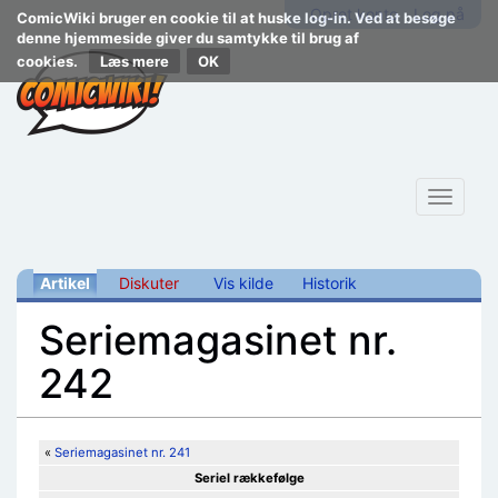
Opret konto
Log på
ComicWiki bruger en cookie til at huske log-in. Ved at besøge
denne hjemmeside giver du samtykke til brug af
cookies.
Læs mere
Toggle
navigat
Artikel
Diskuter
Vis kilde
Historik
Seriemagasinet nr.
242
Skift til:
navigering
,
søgning
«
Seriemagasinet nr. 241
Seriel rækkefølge