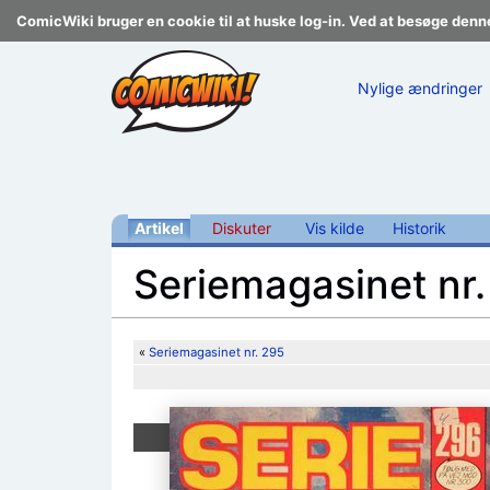
ComicWiki bruger en cookie til at huske log-in. Ved at besøge denn
Nylige ændringer
Artikel
Diskuter
Vis kilde
Historik
Seriemagasinet nr
Skift til:
navigering
,
søgning
«
Seriemagasinet nr. 295