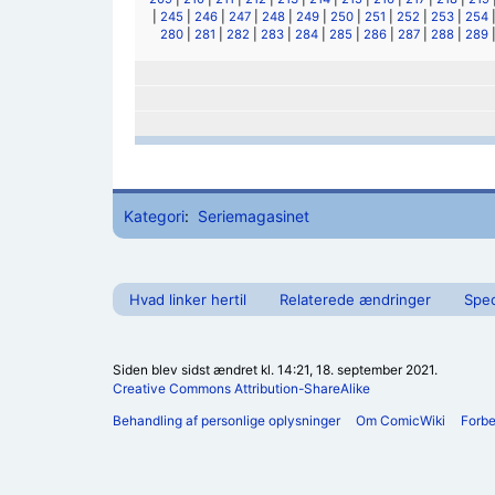
|
245
|
246
|
247
|
248
|
249
|
250
|
251
|
252
|
253
|
254
280
|
281
|
282
|
283
|
284
|
285
|
286
|
287
|
288
|
289
Kategori
:
Seriemagasinet
Hvad linker hertil
Relaterede ændringer
Spec
Siden blev sidst ændret kl. 14:21, 18. september 2021.
Creative Commons Attribution-ShareAlike
Behandling af personlige oplysninger
Om ComicWiki
Forb