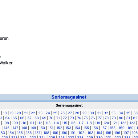
eren
r
Walker
Seriemagasinet
Seriemagasinet
|
18
|
19
|
20
|
21
|
22
|
23
|
24
|
25
|
26
|
27
|
28
|
29
|
30
|
31
|
32
|
33
|
34
|
35
|
36
3
|
64
|
65
|
66
|
67
|
68
|
69
|
70
|
71
|
72
|
73
|
74
|
75
|
76
|
77
|
78
|
79
|
80
|
81
|
82
|
108
|
109
|
110
|
111
|
112
|
113
|
114
|
115
|
116
|
117
|
118
|
119
|
120
|
121
|
122
|
123
5
|
146
|
147
|
148
|
149
|
150
|
151
|
152
|
153
|
154
|
155
|
156
|
157
|
158
|
159
|
160
|
183
|
184
|
185
|
186
|
187
|
188
|
189
|
190
|
191
|
192
|
193
|
194
|
195
|
196
|
197
|
198
|
220
|
221
|
222
|
223
|
224
|
225
|
226
|
227
|
228
|
229
|
230
|
231
|
232
|
233
|
23