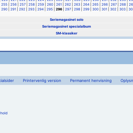
|
255
|
256
|
257
|
258
|
259
|
260
|
261
|
262
|
263
|
264
|
265
|
266
|
267
|
268
|
26
|
290
|
291
|
292
|
293
|
294
|
295
|
296
|
297
|
298
|
299
|
300
|
301
|
302
|
303
|
30
Seriemagasinet solo
Seriemagasinet specialalbum
SM-klassiker
ialsider
Printervenlig version
Permanent henvisning
Oplysn
ehold