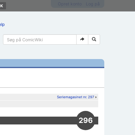
Opret konto
Log på
ælp
Seriemagasinet nr. 297
»
296