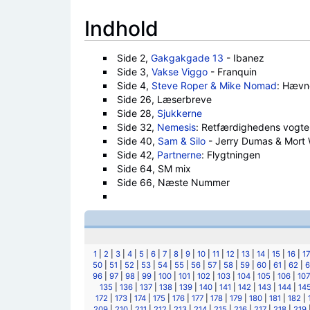
Indhold
Side 2,
Gakgakgade 13
- Ibanez
Side 3,
Vakse Viggo
- Franquin
Side 4,
Steve Roper & Mike Nomad
: Hævn
Side 26, Læserbreve
Side 28,
Sjukkerne
Side 32,
Nemesis
: Retfærdighedens vogte
Side 40,
Sam & Silo
- Jerry Dumas & Mort 
Side 42,
Partnerne
: Flygtningen
Side 64, SM mix
Side 66, Næste Nummer
1
|
2
|
3
|
4
|
5
|
6
|
7
|
8
|
9
|
10
|
11
|
12
|
13
|
14
|
15
|
16
|
17
50
|
51
|
52
|
53
|
54
|
55
|
56
|
57
|
58
|
59
|
60
|
61
|
62
|
6
96
|
97
|
98
|
99
|
100
|
101
|
102
|
103
|
104
|
105
|
106
|
107
135
|
136
|
137
|
138
|
139
|
140
|
141
|
142
|
143
|
144
|
14
172
|
173
|
174
|
175
|
176
|
177
|
178
|
179
|
180
|
181
|
182
|
209
|
210
|
211
|
212
|
213
|
214
|
215
|
216
|
217
|
218
|
219