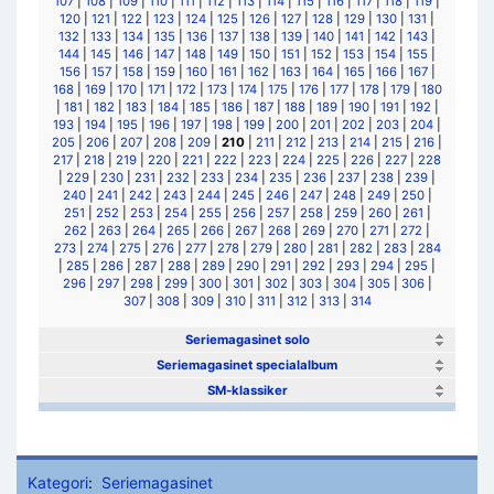
107
|
108
|
109
|
110
|
111
|
112
|
113
|
114
|
115
|
116
|
117
|
118
|
119
|
120
|
121
|
122
|
123
|
124
|
125
|
126
|
127
|
128
|
129
|
130
|
131
|
132
|
133
|
134
|
135
|
136
|
137
|
138
|
139
|
140
|
141
|
142
|
143
|
144
|
145
|
146
|
147
|
148
|
149
|
150
|
151
|
152
|
153
|
154
|
155
|
156
|
157
|
158
|
159
|
160
|
161
|
162
|
163
|
164
|
165
|
166
|
167
|
168
|
169
|
170
|
171
|
172
|
173
|
174
|
175
|
176
|
177
|
178
|
179
|
180
|
181
|
182
|
183
|
184
|
185
|
186
|
187
|
188
|
189
|
190
|
191
|
192
|
193
|
194
|
195
|
196
|
197
|
198
|
199
|
200
|
201
|
202
|
203
|
204
|
205
|
206
|
207
|
208
|
209
|
210
|
211
|
212
|
213
|
214
|
215
|
216
|
217
|
218
|
219
|
220
|
221
|
222
|
223
|
224
|
225
|
226
|
227
|
228
|
229
|
230
|
231
|
232
|
233
|
234
|
235
|
236
|
237
|
238
|
239
|
240
|
241
|
242
|
243
|
244
|
245
|
246
|
247
|
248
|
249
|
250
|
251
|
252
|
253
|
254
|
255
|
256
|
257
|
258
|
259
|
260
|
261
|
262
|
263
|
264
|
265
|
266
|
267
|
268
|
269
|
270
|
271
|
272
|
273
|
274
|
275
|
276
|
277
|
278
|
279
|
280
|
281
|
282
|
283
|
284
|
285
|
286
|
287
|
288
|
289
|
290
|
291
|
292
|
293
|
294
|
295
|
296
|
297
|
298
|
299
|
300
|
301
|
302
|
303
|
304
|
305
|
306
|
307
|
308
|
309
|
310
|
311
|
312
|
313
|
314
Seriemagasinet solo
Seriemagasinet specialalbum
SM-klassiker
Kategori
:
Seriemagasinet