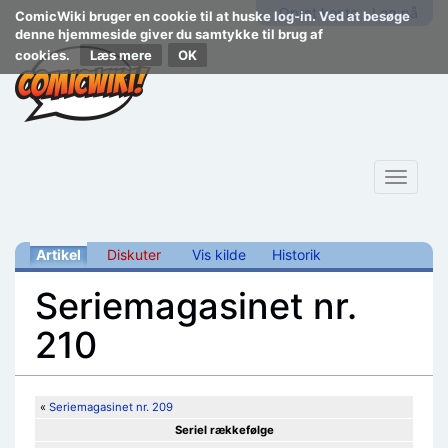
Opret konto
Log på
ComicWiki bruger en cookie til at huske log-in. Ved at besøge
denne hjemmeside giver du samtykke til brug af
cookies.
Læs mere
Toggle
navigat
Artikel
Diskuter
Vis kilde
Historik
Seriemagasinet nr.
210
Skift til:
navigering
,
søgning
«
Seriemagasinet nr. 209
Seriel rækkefølge