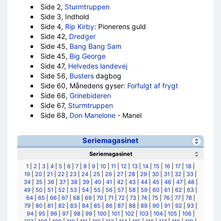
Side 2,
Sturmtruppen
Side 3, Indhold
Side 4,
Rip Kirby
: Pionerens guld
Side 42,
Dredger
Side 45,
Bang Bang Sam
Side 45,
Big George
Side 47,
Helvedes landevej
Side 56,
Busters
dagbog
Side 60, Månedens gyser:
Forfulgt af frygt
Side 66,
Grinebideren
Side 67,
Sturmtruppen
Side 68,
Don Manelone
- Manel
Seriemagasinet
Seriemagasinet
1
|
2
|
3
|
4
|
5
|
6
|
7
|
8
|
9
|
10
|
11
|
12
|
13
|
14
|
15
|
16
|
17
|
18
|
19
|
20
|
21
|
22
|
23
|
24
|
25
|
26
|
27
|
28
|
29
|
30
|
31
|
32
|
33
|
34
|
35
|
36
|
37
|
38
|
39
|
40
|
41
|
42
|
43
|
44
|
45
|
46
|
47
|
48
|
49
|
50
|
51
|
52
|
53
|
54
|
55
|
56
|
57
|
58
|
59
|
60
|
61
|
62
|
63
|
64
|
65
|
66
|
67
|
68
|
69
|
70
|
71
|
72
|
73
|
74
|
75
|
76
|
77
|
78
|
79
|
80
|
81
|
82
|
83
|
84
|
85
|
86
|
87
|
88
|
89
|
90
|
91
|
92
|
93
|
94
|
95
|
96
|
97
|
98
|
99
|
100
|
101
|
102
|
103
|
104
|
105
|
106
|