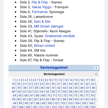
Side 2,
Flip & Flop
- Ibanez
Side 3,
Vakse Viggo
- Franquin
Side 4,
Partnerne
: Spionage
Side 26, Læserbreve
Side 28,
Sam & Silo
Side 33,
Mill Street slænget
Side 41, Stjerneliv: Kevin Keegan
Side 43, Gyser:
Dræbende område
Side 58, Flip & Flop - Ibanez
Side 60,
Ørken United
Side 64, SM mix
Side 66, Næste nummer
Side 67, Flip & Flop - fortsat
Seriemagasinet
Seriemagasinet
1
|
2
|
3
|
4
|
5
|
6
|
7
|
8
|
9
|
10
|
11
|
12
|
13
|
14
|
15
|
16
|
17
|
18
|
19
|
20
|
21
|
22
|
23
|
24
|
25
|
26
|
27
|
28
|
29
|
30
|
31
|
32
|
33
|
34
|
35
|
36
|
37
|
38
|
39
|
40
|
41
|
42
|
43
|
44
|
45
|
46
|
47
|
48
|
49
|
50
|
51
|
52
|
53
|
54
|
55
|
56
|
57
|
58
|
59
|
60
|
61
|
62
|
63
|
64
|
65
|
66
|
67
|
68
|
69
|
70
|
71
|
72
|
73
|
74
|
75
|
76
|
77
|
78
|
79
|
80
|
81
|
82
|
83
|
84
|
85
|
86
|
87
|
88
|
89
|
90
|
91
|
92
|
93
|
94
|
95
|
96
|
97
|
98
|
99
|
100
|
101
|
102
|
103
|
104
|
105
|
106
|
107
|
108
|
109
|
110
|
111
|
112
|
113
|
114
|
115
|
116
|
117
|
118
|
119
|