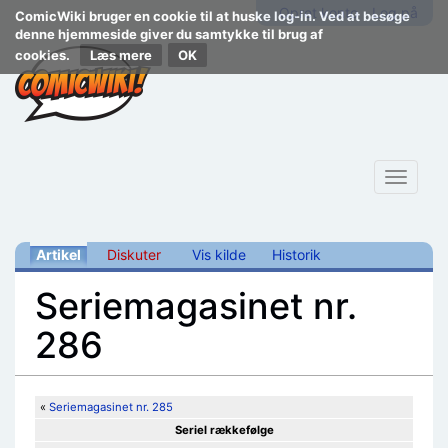
Opret konto
Log på
ComicWiki bruger en cookie til at huske log-in. Ved at besøge
denne hjemmeside giver du samtykke til brug af
cookies.
Læs mere
Toggle
navigat
Artikel
Diskuter
Vis kilde
Historik
Seriemagasinet nr.
286
Skift til:
navigering
,
søgning
«
Seriemagasinet nr. 285
Seriel rækkefølge