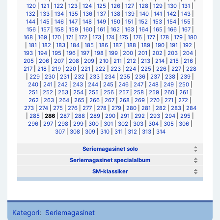
120
|
121
|
122
|
123
|
124
|
125
|
126
|
127
|
128
|
129
|
130
|
131
|
132
|
133
|
134
|
135
|
136
|
137
|
138
|
139
|
140
|
141
|
142
|
143
|
144
|
145
|
146
|
147
|
148
|
149
|
150
|
151
|
152
|
153
|
154
|
155
|
156
|
157
|
158
|
159
|
160
|
161
|
162
|
163
|
164
|
165
|
166
|
167
|
168
|
169
|
170
|
171
|
172
|
173
|
174
|
175
|
176
|
177
|
178
|
179
|
180
|
181
|
182
|
183
|
184
|
185
|
186
|
187
|
188
|
189
|
190
|
191
|
192
|
193
|
194
|
195
|
196
|
197
|
198
|
199
|
200
|
201
|
202
|
203
|
204
|
205
|
206
|
207
|
208
|
209
|
210
|
211
|
212
|
213
|
214
|
215
|
216
|
217
|
218
|
219
|
220
|
221
|
222
|
223
|
224
|
225
|
226
|
227
|
228
|
229
|
230
|
231
|
232
|
233
|
234
|
235
|
236
|
237
|
238
|
239
|
240
|
241
|
242
|
243
|
244
|
245
|
246
|
247
|
248
|
249
|
250
|
251
|
252
|
253
|
254
|
255
|
256
|
257
|
258
|
259
|
260
|
261
|
262
|
263
|
264
|
265
|
266
|
267
|
268
|
269
|
270
|
271
|
272
|
273
|
274
|
275
|
276
|
277
|
278
|
279
|
280
|
281
|
282
|
283
|
284
|
285
|
286
|
287
|
288
|
289
|
290
|
291
|
292
|
293
|
294
|
295
|
296
|
297
|
298
|
299
|
300
|
301
|
302
|
303
|
304
|
305
|
306
|
307
|
308
|
309
|
310
|
311
|
312
|
313
|
314
Seriemagasinet solo
Seriemagasinet specialalbum
SM-klassiker
Kategori
:
Seriemagasinet