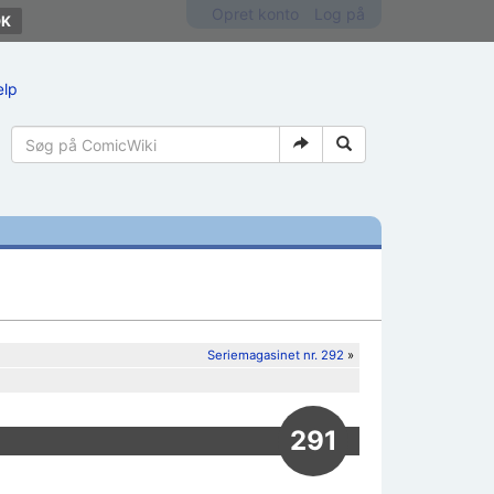
Opret konto
Log på
ælp
Seriemagasinet nr. 292
»
291