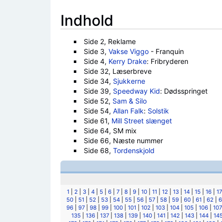
Indhold
Side 2, Reklame
Side 3,
Vakse Viggo
- Franquin
Side 4,
Kerry Drake
: Fribryderen
Side 32, Læserbreve
Side 34,
Sjukkerne
Side 39,
Speedway Kid
: Dødsspringet
Side 52,
Sam & Silo
Side 54,
Allan Falk
:
Solstik
Side 61,
Mill Street slænget
Side 64, SM mix
Side 66, Næste nummer
Side 68,
Tordenskjold
1
|
2
|
3
|
4
|
5
|
6
|
7
|
8
|
9
|
10
|
11
|
12
|
13
|
14
|
15
|
16
|
17
50
|
51
|
52
|
53
|
54
|
55
|
56
|
57
|
58
|
59
|
60
|
61
|
62
|
6
96
|
97
|
98
|
99
|
100
|
101
|
102
|
103
|
104
|
105
|
106
|
107
135
|
136
|
137
|
138
|
139
|
140
|
141
|
142
|
143
|
144
|
14