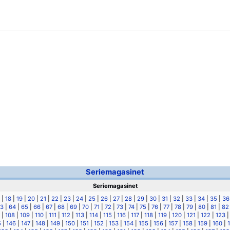
Seriemagasinet
Seriemagasinet
|
18
|
19
|
20
|
21
|
22
|
23
|
24
|
25
|
26
|
27
|
28
|
29
|
30
|
31
|
32
|
33
|
34
|
35
|
36
3
|
64
|
65
|
66
|
67
|
68
|
69
|
70
|
71
|
72
|
73
|
74
|
75
|
76
|
77
|
78
|
79
|
80
|
81
|
82
|
108
|
109
|
110
|
111
|
112
|
113
|
114
|
115
|
116
|
117
|
118
|
119
|
120
|
121
|
122
|
123
5
|
146
|
147
|
148
|
149
|
150
|
151
|
152
|
153
|
154
|
155
|
156
|
157
|
158
|
159
|
160
|