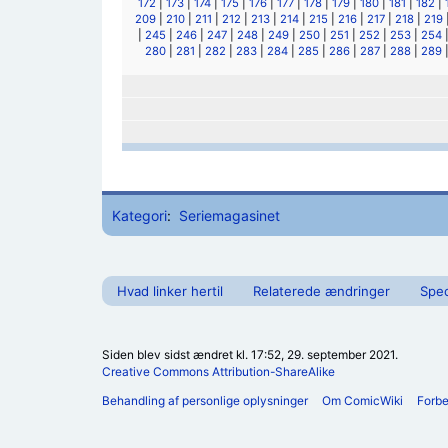
172
|
173
|
174
|
175
|
176
|
177
|
178
|
179
|
180
|
181
|
182
|
209
|
210
|
211
|
212
|
213
|
214
|
215
|
216
|
217
|
218
|
219
|
245
|
246
|
247
|
248
|
249
|
250
|
251
|
252
|
253
|
254
280
|
281
|
282
|
283
|
284
|
285
|
286
|
287
|
288
|
289
Kategori
:
Seriemagasinet
Hvad linker hertil
Relaterede ændringer
Spec
Siden blev sidst ændret kl. 17:52, 29. september 2021.
Creative Commons Attribution-ShareAlike
Behandling af personlige oplysninger
Om ComicWiki
Forb