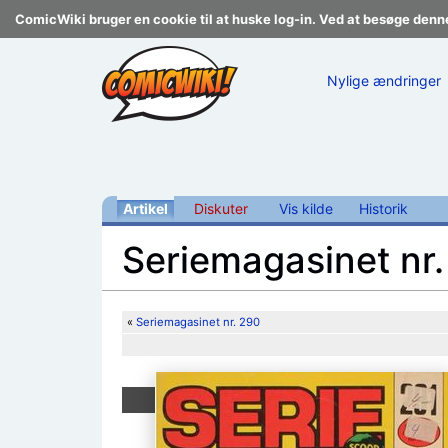
ComicWiki bruger en cookie til at huske log-in. Ved at besøge denn
Nylige ændringer
Artikel
Diskuter
Vis kilde
Historik
Seriemagasinet nr.
Skift til:
navigering
,
søgning
«
Seriemagasinet nr. 290