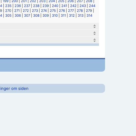
|
199
|
200
|
201
|
202
|
203
|
204
|
205
|
206
|
207
|
208
|
4
|
235
|
236
|
237
|
238
|
239
|
240
|
241
|
242
|
243
|
244
9
|
270
|
271
|
272
|
273
|
274
|
275
|
276
|
277
|
278
|
279
|
4
|
305
|
306
|
307
|
308
|
309
|
310
|
311
|
312
|
313
|
314
inger om siden