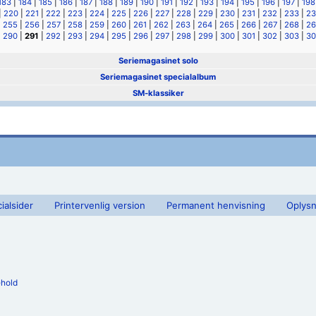
183
|
184
|
185
|
186
|
187
|
188
|
189
|
190
|
191
|
192
|
193
|
194
|
195
|
196
|
197
|
198
|
220
|
221
|
222
|
223
|
224
|
225
|
226
|
227
|
228
|
229
|
230
|
231
|
232
|
233
|
23
|
255
|
256
|
257
|
258
|
259
|
260
|
261
|
262
|
263
|
264
|
265
|
266
|
267
|
268
|
26
|
290
|
291
|
292
|
293
|
294
|
295
|
296
|
297
|
298
|
299
|
300
|
301
|
302
|
303
|
30
Seriemagasinet solo
Seriemagasinet specialalbum
SM-klassiker
ialsider
Printervenlig version
Permanent henvisning
Oplysn
ehold