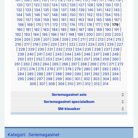
107
|
108
|
109
|
110
|
111
|
112
|
113
|
114
|
115
|
116
|
117
|
118
|
119
|
120
|
121
|
122
|
123
|
124
|
125
|
126
|
127
|
128
|
129
|
130
|
131
|
132
|
133
|
134
|
135
|
136
|
137
|
138
|
139
|
140
|
141
|
142
|
143
|
144
|
145
|
146
|
147
|
148
|
149
|
150
|
151
|
152
|
153
|
154
|
155
|
156
|
157
|
158
|
159
|
160
|
161
|
162
|
163
|
164
|
165
|
166
|
167
|
168
|
169
|
170
|
171
|
172
|
173
|
174
|
175
|
176
|
177
|
178
|
179
|
180
|
181
|
182
|
183
|
184
|
185
|
186
|
187
|
188
|
189
|
190
|
191
|
192
|
193
|
194
|
195
|
196
|
197
|
198
|
199
|
200
|
201
|
202
|
203
|
204
|
205
|
206
|
207
|
208
|
209
|
210
|
211
|
212
|
213
|
214
|
215
|
216
|
217
|
218
|
219
|
220
|
221
|
222
|
223
|
224
|
225
|
226
|
227
|
228
|
229
|
230
|
231
|
232
|
233
|
234
|
235
|
236
|
237
|
238
|
239
|
240
|
241
|
242
|
243
|
244
|
245
|
246
|
247
|
248
|
249
|
250
|
251
|
252
|
253
|
254
|
255
|
256
|
257
|
258
|
259
|
260
|
261
|
262
|
263
|
264
|
265
|
266
|
267
|
268
|
269
|
270
|
271
|
272
|
273
|
274
|
275
|
276
|
277
|
278
|
279
|
280
|
281
|
282
|
283
|
284
|
285
|
286
|
287
|
288
|
289
|
290
|
291
|
292
|
293
|
294
|
295
|
296
|
297
|
298
|
299
|
300
|
301
|
302
|
303
|
304
|
305
|
306
|
307
|
308
|
309
|
310
|
311
|
312
|
313
|
314
Seriemagasinet solo
Seriemagasinet specialalbum
SM-klassiker
Kategori
:
Seriemagasinet