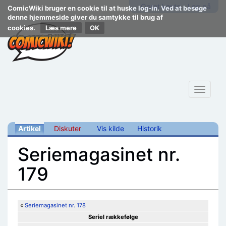
Opret konto
Log på
ComicWiki bruger en cookie til at huske log-in. Ved at besøge
denne hjemmeside giver du samtykke til brug af
cookies.
Læs mere
Toggle
navigat
Artikel
Diskuter
Vis kilde
Historik
Seriemagasinet nr.
179
Skift til:
navigering
,
søgning
«
Seriemagasinet nr. 178
Seriel rækkefølge