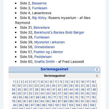
Side 2,
Basserne
Side 3,
Fumlesen
Side 4, Læserbreve
Side 8,
Rip Kirby
: Rosens myserium - af Alex
Raymond
Side 31,
Belvedere
Side 32,
Bankhurst's Barske Bold Børger
Side 38,
Fumlesen
Side 39,
Mysteriet i ørkenen
Side 56,
Grinebideren
Side 57,
Poeten og Lillemor
Side 59,
Peddersen
Side 60,
Snøfte Smith
- af Fred Lasswell
Seriemagasinet
Seriemagasinet
1
|
2
|
3
|
4
|
5
|
6
|
7
|
8
|
9
|
10
|
11
|
12
|
13
|
14
|
15
|
16
|
17
|
18
|
19
|
20
|
21
|
22
|
23
|
24
|
25
|
26
|
27
|
28
|
29
|
30
|
31
|
32
|
33
|
34
|
35
|
36
|
37
|
38
|
39
|
40
|
41
|
42
|
43
|
44
|
45
|
46
|
47
|
48
|
49
|
50
|
51
|
52
|
53
|
54
|
55
|
56
|
57
|
58
|
59
|
60
|
61
|
62
|
63
|
64
|
65
|
66
|
67
|
68
|
69
|
70
|
71
|
72
|
73
|
74
|
75
|
76
|
77
|
78
|
79
|
80
|
81
|
82
|
83
|
84
|
85
|
86
|
87
|
88
|
89
|
90
|
91
|
92
|
93
|
94
|
95
|
96
|
97
|
98
|
99
|
100
|
101
|
102
|
103
|
104
|
105
|
106
|