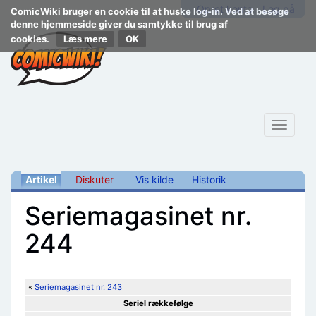
Opret konto
Log på
ComicWiki bruger en cookie til at huske log-in. Ved at besøge
denne hjemmeside giver du samtykke til brug af
cookies.
Læs mere
Toggle
navigat
Artikel
Diskuter
Vis kilde
Historik
Seriemagasinet nr.
244
Skift til:
navigering
,
søgning
«
Seriemagasinet nr. 243
Seriel rækkefølge