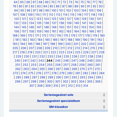
64
|
65
|
66
|
67
|
68
|
69
|
70
|
71
|
72
|
73
|
74
|
75
|
76
|
77
|
78
|
79
|
80
|
81
|
82
|
83
|
84
|
85
|
86
|
87
|
88
|
89
|
90
|
91
|
92
|
93
|
94
|
95
|
96
|
97
|
98
|
99
|
100
|
101
|
102
|
103
|
104
|
105
|
106
|
107
|
108
|
109
|
110
|
111
|
112
|
113
|
114
|
115
|
116
|
117
|
118
|
119
|
120
|
121
|
122
|
123
|
124
|
125
|
126
|
127
|
128
|
129
|
130
|
131
|
132
|
133
|
134
|
135
|
136
|
137
|
138
|
139
|
140
|
141
|
142
|
143
|
144
|
145
|
146
|
147
|
148
|
149
|
150
|
151
|
152
|
153
|
154
|
155
|
156
|
157
|
158
|
159
|
160
|
161
|
162
|
163
|
164
|
165
|
166
|
167
|
168
|
169
|
170
|
171
|
172
|
173
|
174
|
175
|
176
|
177
|
178
|
179
|
180
|
181
|
182
|
183
|
184
|
185
|
186
|
187
|
188
|
189
|
190
|
191
|
192
|
193
|
194
|
195
|
196
|
197
|
198
|
199
|
200
|
201
|
202
|
203
|
204
|
205
|
206
|
207
|
208
|
209
|
210
|
211
|
212
|
213
|
214
|
215
|
216
|
217
|
218
|
219
|
220
|
221
|
222
|
223
|
224
|
225
|
226
|
227
|
228
|
229
|
230
|
231
|
232
|
233
|
234
|
235
|
236
|
237
|
238
|
239
|
240
|
241
|
242
|
243
|
244
|
245
|
246
|
247
|
248
|
249
|
250
|
251
|
252
|
253
|
254
|
255
|
256
|
257
|
258
|
259
|
260
|
261
|
262
|
263
|
264
|
265
|
266
|
267
|
268
|
269
|
270
|
271
|
272
|
273
|
274
|
275
|
276
|
277
|
278
|
279
|
280
|
281
|
282
|
283
|
284
|
285
|
286
|
287
|
288
|
289
|
290
|
291
|
292
|
293
|
294
|
295
|
296
|
297
|
298
|
299
|
300
|
301
|
302
|
303
|
304
|
305
|
306
|
307
|
308
|
309
|
310
|
311
|
312
|
313
|
314
Seriemagasinet solo
Seriemagasinet specialalbum
SM-klassiker