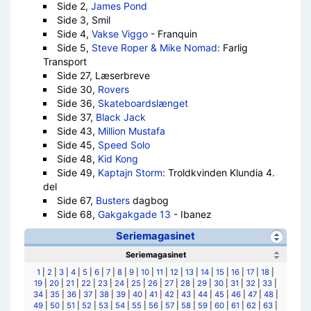
Side 2,
James Pond
Side 3, Smil
Side 4,
Vakse Viggo
- Franquin
Side 5,
Steve Roper & Mike Nomad
: Farlig
Transport
Side 27, Læserbreve
Side 30,
Rovers
Side 36,
Skateboardslænget
Side 37,
Black Jack
Side 43,
Million Mustafa
Side 45,
Speed Solo
Side 48,
Kid Kong
Side 49,
Kaptajn Storm
: Troldkvinden Klundia 4.
del
Side 67,
Busters
dagbog
Side 68,
Gakgakgade 13
- Ibanez
Seriemagasinet
Seriemagasinet
1
|
2
|
3
|
4
|
5
|
6
|
7
|
8
|
9
|
10
|
11
|
12
|
13
|
14
|
15
|
16
|
17
|
18
|
19
|
20
|
21
|
22
|
23
|
24
|
25
|
26
|
27
|
28
|
29
|
30
|
31
|
32
|
33
|
34
|
35
|
36
|
37
|
38
|
39
|
40
|
41
|
42
|
43
|
44
|
45
|
46
|
47
|
48
|
49
|
50
|
51
|
52
|
53
|
54
|
55
|
56
|
57
|
58
|
59
|
60
|
61
|
62
|
63
|