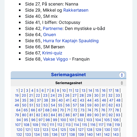
Side 27, På scenen: Nanna
Side 29, Mikkel og
Rakkertøsen
Side 40, SM mix
Side 41, I biffen: Octopussy
Side 42,
Partnerne
: Den mystiske u-båd
Side 64,
Gnuen
Side 65,
Hurra for Kaptajn Spaulding
Side 66, SM Børsen
Side 67,
Krimi-quiz
Side 68,
Vakse Viggo
- Franquin
Seriemagasinet
Seriemagasinet
1
|
2
|
3
|
4
|
5
|
6
|
7
|
8
|
9
|
10
|
11
|
12
|
13
|
14
|
15
|
16
|
17
|
18
|
19
|
20
|
21
|
22
|
23
|
24
|
25
|
26
|
27
|
28
|
29
|
30
|
31
|
32
|
33
|
34
|
35
|
36
|
37
|
38
|
39
|
40
|
41
|
42
|
43
|
44
|
45
|
46
|
47
|
48
|
49
|
50
|
51
|
52
|
53
|
54
|
55
|
56
|
57
|
58
|
59
|
60
|
61
|
62
|
63
|
64
|
65
|
66
|
67
|
68
|
69
|
70
|
71
|
72
|
73
|
74
|
75
|
76
|
77
|
78
|
79
|
80
|
81
|
82
|
83
|
84
|
85
|
86
|
87
|
88
|
89
|
90
|
91
|
92
|
93
|
94
|
95
|
96
|
97
|
98
|
99
|
100
|
101
|
102
|
103
|
104
|
105
|
106
|
107
|
108
|
109
|
110
|
111
|
112
|
113
|
114
|
115
|
116
|
117
|
118
|
119
|
120
|
121
|
122
|
123
|
124
|
125
|
126
|
127
|
128
|
129
|
130
|
131
|
132
|
133
|
134
|
135
|
136
|
137
|
138
|
139
|
140
|
141
|
142
|
143
|