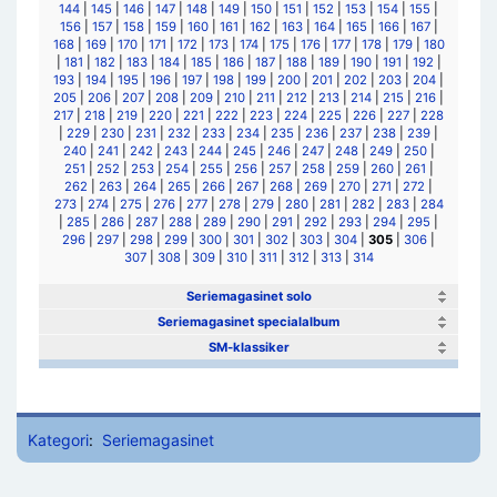
144
|
145
|
146
|
147
|
148
|
149
|
150
|
151
|
152
|
153
|
154
|
155
|
156
|
157
|
158
|
159
|
160
|
161
|
162
|
163
|
164
|
165
|
166
|
167
|
168
|
169
|
170
|
171
|
172
|
173
|
174
|
175
|
176
|
177
|
178
|
179
|
180
|
181
|
182
|
183
|
184
|
185
|
186
|
187
|
188
|
189
|
190
|
191
|
192
|
193
|
194
|
195
|
196
|
197
|
198
|
199
|
200
|
201
|
202
|
203
|
204
|
205
|
206
|
207
|
208
|
209
|
210
|
211
|
212
|
213
|
214
|
215
|
216
|
217
|
218
|
219
|
220
|
221
|
222
|
223
|
224
|
225
|
226
|
227
|
228
|
229
|
230
|
231
|
232
|
233
|
234
|
235
|
236
|
237
|
238
|
239
|
240
|
241
|
242
|
243
|
244
|
245
|
246
|
247
|
248
|
249
|
250
|
251
|
252
|
253
|
254
|
255
|
256
|
257
|
258
|
259
|
260
|
261
|
262
|
263
|
264
|
265
|
266
|
267
|
268
|
269
|
270
|
271
|
272
|
273
|
274
|
275
|
276
|
277
|
278
|
279
|
280
|
281
|
282
|
283
|
284
|
285
|
286
|
287
|
288
|
289
|
290
|
291
|
292
|
293
|
294
|
295
|
296
|
297
|
298
|
299
|
300
|
301
|
302
|
303
|
304
|
305
|
306
|
307
|
308
|
309
|
310
|
311
|
312
|
313
|
314
Seriemagasinet solo
Seriemagasinet specialalbum
SM-klassiker
Kategori
:
Seriemagasinet