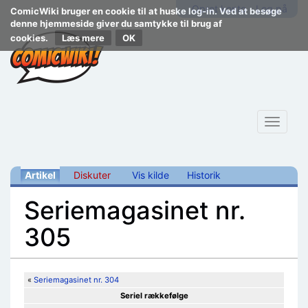
Opret konto
Log på
ComicWiki bruger en cookie til at huske log-in. Ved at besøge
denne hjemmeside giver du samtykke til brug af
cookies.
Læs mere
Toggle
navigat
Artikel
Diskuter
Vis kilde
Historik
Seriemagasinet nr.
305
Skift til:
navigering
,
søgning
«
Seriemagasinet nr. 304
Seriel rækkefølge