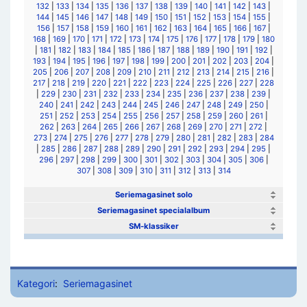
132
|
133
|
134
|
135
|
136
|
137
|
138
|
139
|
140
|
141
|
142
|
143
|
144
|
145
|
146
|
147
|
148
|
149
|
150
|
151
|
152
|
153
|
154
|
155
|
156
|
157
|
158
|
159
|
160
|
161
|
162
|
163
|
164
|
165
|
166
|
167
|
168
|
169
|
170
|
171
|
172
|
173
|
174
|
175
|
176
|
177
|
178
|
179
|
180
|
181
|
182
|
183
|
184
|
185
|
186
|
187
|
188
|
189
|
190
|
191
|
192
|
193
|
194
|
195
|
196
|
197
|
198
|
199
|
200
|
201
|
202
|
203
|
204
|
205
|
206
|
207
|
208
|
209
|
210
|
211
|
212
|
213
|
214
|
215
|
216
|
217
|
218
|
219
|
220
|
221
|
222
|
223
|
224
|
225
|
226
|
227
|
228
|
229
|
230
|
231
|
232
|
233
|
234
|
235
|
236
|
237
|
238
|
239
|
240
|
241
|
242
|
243
|
244
|
245
|
246
|
247
|
248
|
249
|
250
|
251
|
252
|
253
|
254
|
255
|
256
|
257
|
258
|
259
|
260
|
261
|
262
|
263
|
264
|
265
|
266
|
267
|
268
|
269
|
270
|
271
|
272
|
273
|
274
|
275
|
276
|
277
|
278
|
279
|
280
|
281
|
282
|
283
|
284
|
285
|
286
|
287
|
288
|
289
|
290
|
291
|
292
|
293
|
294
|
295
|
296
|
297
|
298
|
299
|
300
|
301
|
302
|
303
|
304
|
305
|
306
|
307
|
308
|
309
|
310
|
311
|
312
|
313
|
314
Seriemagasinet solo
Seriemagasinet specialalbum
SM-klassiker
Kategori
:
Seriemagasinet