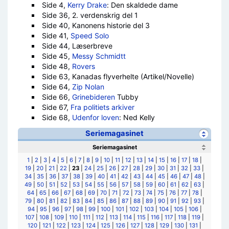
Side 4,
Kerry Drake
: Den skaldede dame
Side 36, 2. verdenskrig del 1
Side 40, Kanonens historie del 3
Side 41,
Speed Solo
Side 44, Læserbreve
Side 45,
Messy Schmidtt
Side 48,
Rovers
Side 63, Kanadas flyverhelte (Artikel/Novelle)
Side 64,
Zip Nolan
Side 66,
Grinebideren
Tubby
Side 67,
Fra politiets arkiver
Side 68,
Udenfor loven
: Ned Kelly
Seriemagasinet
Seriemagasinet
1
|
2
|
3
|
4
|
5
|
6
|
7
|
8
|
9
|
10
|
11
|
12
|
13
|
14
|
15
|
16
|
17
|
18
|
19
|
20
|
21
|
22
|
23
|
24
|
25
|
26
|
27
|
28
|
29
|
30
|
31
|
32
|
33
|
34
|
35
|
36
|
37
|
38
|
39
|
40
|
41
|
42
|
43
|
44
|
45
|
46
|
47
|
48
|
49
|
50
|
51
|
52
|
53
|
54
|
55
|
56
|
57
|
58
|
59
|
60
|
61
|
62
|
63
|
64
|
65
|
66
|
67
|
68
|
69
|
70
|
71
|
72
|
73
|
74
|
75
|
76
|
77
|
78
|
79
|
80
|
81
|
82
|
83
|
84
|
85
|
86
|
87
|
88
|
89
|
90
|
91
|
92
|
93
|
94
|
95
|
96
|
97
|
98
|
99
|
100
|
101
|
102
|
103
|
104
|
105
|
106
|
107
|
108
|
109
|
110
|
111
|
112
|
113
|
114
|
115
|
116
|
117
|
118
|
119
|
120
|
121
|
122
|
123
|
124
|
125
|
126
|
127
|
128
|
129
|
130
|
131
|