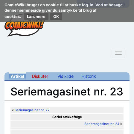
Opret konto
Log på
ComicWiki bruger en cookie til at huske log-in. Ved at besøge
denne hjemmeside giver du samtykke til brug af
cookies.
Læs mere
Toggle
navigat
Artikel
Diskuter
Vis kilde
Historik
Seriemagasinet nr. 23
Skift til:
navigering
,
søgning
«
Seriemagasinet nr. 22
Seriel rækkefølge
Seriemagasinet nr. 24
»